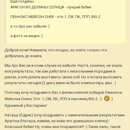
Ещё голдены:
АРАГОН ИЗ ДОЛИНЫ СОЛНЦА - лучший бэбик
ЛЕННОКС МЕЙСОН СНЕК - отл.1, CW, ЛК, ЛПП, BIG-2
а то про нас забыли :)
а фото не видно :(
Доброй ночи! Извините, что поздно, но опять только что
добралась до компа.
Мы про Вас ни в коем случае не забыли. Настя, конечно, не знала
все результаты, так как работала с несколькими породами в
рингах, и еле успела выставить своих соб. Но я хотела выложить
результаты сегодня (2 дня у меня не было компьютера, увы...)
Поэтому хочу поздравить Вас с великолепной победой Леннокса
Мейсона Снека: Отл. 1, CW, ЛК, ЛПП и накоенец BIG-2. :)
:)
Куражный у Вас парень!
Наташу (Одрик) хочу поздравить с замечательными результатами
Арагона (Наташа, извини, не знаю его домашнюю кличку).
Классный бэбик! Ну, очень мне понравился!!! :) Такие лапы, такой