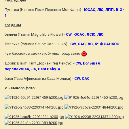
лабрадоры
Пуговка (Николь Поли Перснеж Мон Флер) -
ЮСАС, ЛЮ, ЛПП, BIG-
1
голдены
Бьянчи (Tramin Magic Irbis Flower) -
CW, ЮСАС, ЛСЮ, ЛЮ
Лялечка (Умница Ясное Солнышко) -
CW, CAC, ЛС, КЧФ ОАНКОО
ну и бассюков своих любимых поздравлю
Дорик (Лайт Найт Дориан Ред Лексус) -
CW, Большая
перспектива, ЛБ, Best Baby-4
Бася (Таис Афинская из Сада Моники) -
CW, CAC
И немного фото: