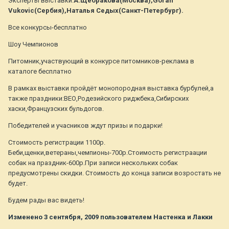
Эксперты выставки:
А.Щебракова(Москва),Goran
Vukovic(Сербия),Наталья Седых(Санкт-Петербург).
Все конкурсы-бесплатно
Шоу Чемпионов
Питомник,участвующий в конкурсе питомников-реклама в
каталоге бесплатно
В рамках выставки пройдёт монопородная выставка бурбулей,а
также праздники:ВЕО,Родезийского риджбека,Сибирских
хаски,Французских бульдогов.
Победителей и учасников ждут призы и подарки!
Стоимость регистрации 1100р.
Беби,щенки,ветераны,чемпионы-700р.Стоимость регистраации
собак на праздник-600р.При записи нескольких собак
предусмотрены скидки. Стоимость до конца записи возростать не
будет.
Будем рады вас видеть!
Изменено
3 сентября, 2009
пользователем Настенка и Лакки