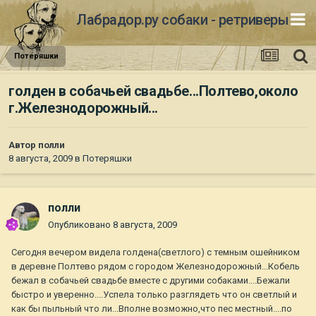
Лабрадор.ру собаки - ретриверы
Потеряшки
голден в собачьей свадьбе...Полтево,около
г.Железнодорожный...
Автор
полли
8 августа, 2009
в
Потеряшки
полли
Опубликовано
8 августа, 2009
Сегодня вечером видела голдена(светлого) с темным ошейником
в деревне Полтево рядом с городом Железнодорожный...Кобель
бежал в собачьей свадьбе вместе с другими собаками....Бежали
быстро и уверенно....Успела только разглядеть что он светлый и
как бы пыльный что ли...Вполне возможно,что пес местный....по