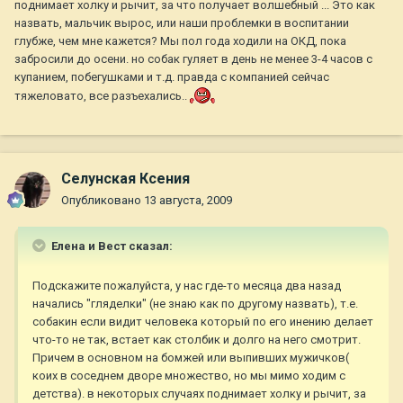
поднимает холку и рычит, за что получает волшебный ... Это как
назвать, мальчик вырос, или наши проблемки в воспитании
глубже, чем мне кажется? Мы пол года ходили на ОКД, пока
забросили до осени. но собак гуляет в день не менее 3-4 часов с
купанием, побегушками и т.д. правда с компанией сейчас
тяжеловато, все разъехались..
Селунская Ксения
Опубликовано
13 августа, 2009
Елена и Вест сказал:
Подскажите пожалуйста, у нас где-то месяца два назад
начались "гляделки" (не знаю как по другому назвать), т.е.
собакин если видит человека который по его инению делает
что-то не так, встает как столбик и долго на него смотрит.
Причем в основном на бомжей или выпивших мужичков(
коих в соседнем дворе множество, но мы мимо ходим с
детства). в некоторых случаях поднимает холку и рычит, за