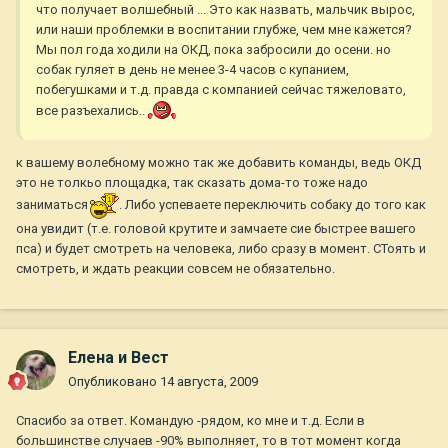
что получает волшебный ... Это как назвать, мальчик вырос,
или наши проблемки в воспитании глубже, чем мне кажется?
Мы пол года ходили на ОКД, пока забросили до осени. но
собак гуляет в день не менее 3-4 часов с купанием,
побегушками и т.д. правда с компанией сейчас тяжеловато,
все разъехались..
к вашему волебному можно так же добавить команды, ведь ОКД
это не толкьо площадка, так сказать дома-то тоже надо
заниматься
. Либо успеваете переключить собаку до того как
она увидит (т.е. головой крутите и замчаете сие быстрее вашего
пса) и будет смотреть на человека, либо сразу в момент. СТоять и
смотреть, и ждать реакции совсем не обязательно.
Елена и Вест
Опубликовано
14 августа, 2009
Спасибо за ответ. Командую -рядом, ко мне и т.д. Если в
большинстве случаев -90% выполняет, то в тот момент когда