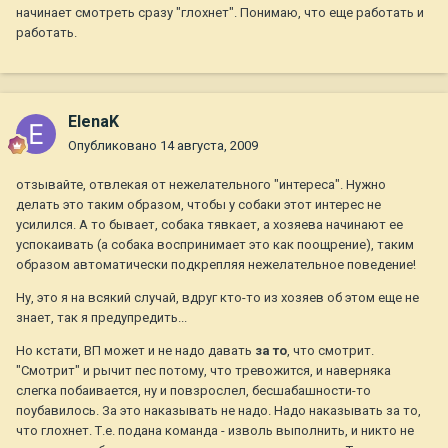
начинает смотреть сразу "глохнет". Понимаю, что еще работать и
работать.
ElenaK
Опубликовано
14 августа, 2009
отзывайте, отвлекая от нежелательного "интереса". Нужно
делать это таким образом, чтобы у собаки этот интерес не
усилился. А то бывает, собака тявкает, а хозяева начинают ее
успокаивать (а собака воспринимает это как поощрение), таким
образом автоматически подкрепляя нежелательное поведение!
Ну, это я на всякий случай, вдруг кто-то из хозяев об этом еще не
знает, так я предупредить...
Но кстати, ВП может и не надо давать
за то
, что смотрит.
"Смотрит" и рычит пес потому, что тревожится, и наверняка
слегка побаивается, ну и повзрослел, бесшабашности-то
поубавилось. За это наказывать не надо. Надо наказывать за то,
что глохнет. Т.е. подана команда - изволь выполнить, и никто не