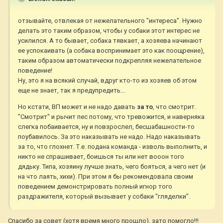
отзывайте, отвлекая от нежелательного "интереса". Нужно
делать это таким образом, чтобы у собаки этот интерес не
усилился. А то бывает, собака тявкает, а хозяева начинают
ее успокаивать (а собака воспринимает это как поощрение),
таким образом автоматически подкрепляя нежелательное
поведение!
Ну, это я на всякий случай, вдруг кто-то из хозяев об этом
еще не знает, так я предупредить...
Но кстати, ВП может и не надо давать
за то
, что смотрит.
"Смотрит" и рычит пес потому, что тревожится, и наверняка
слегка побаивается, ну и повзрослел, бесшабашности-то
поубавилось. За это наказывать не надо. Надо наказывать
за то, что глохнет. Т.е. подана команда - изволь выполнить, и
никто не спрашивает, боишься ты или нет вооон того
дядьку. Типа, хозяину лучше знать, чего бояться, а чего нет (и
на что лаять, хихи). При этом я бы рекомендовала своим
поведением демонстрировать полный игнор того
раздражителя, который вызывает у собаки "гляделки".
Спасибо за совет (хотя время много прошло), зато помогло!!!