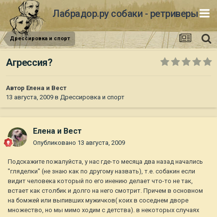
Лабрадор.ру собаки - ретриверы
Дрессировка и спорт
Агрессия?
Автор
Елена и Вест
13 августа, 2009
в
Дрессировка и спорт
Елена и Вест
Опубликовано
13 августа, 2009
Подскажите пожалуйста, у нас где-то месяца два назад начались
"гляделки" (не знаю как по другому назвать), т.е. собакин если
видит человека который по его инению делает что-то не так,
встает как столбик и долго на него смотрит. Причем в основном
на бомжей или выпивших мужичков( коих в соседнем дворе
множество, но мы мимо ходим с детства). в некоторых случаях