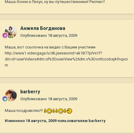
Маша-Хонни и Лизун, ну вы путешественники! Респект!
Анжела Богданова
Опубликовано
18 августа, 2009
Маша, вот ссылочка на видео с Вашим участием-
http://www1.videogaga.lv/dk;jsessionid=ak1B77plVx1f?
dm.id=userVideos#dm.id%3DuserView%26dm.v%3Dontlccobxykfnqxci
m
barberry
Опубликовано
18 августа, 2009
Маша поздравляю!!!
Изменено
18 августа, 2009
пользователем barberry