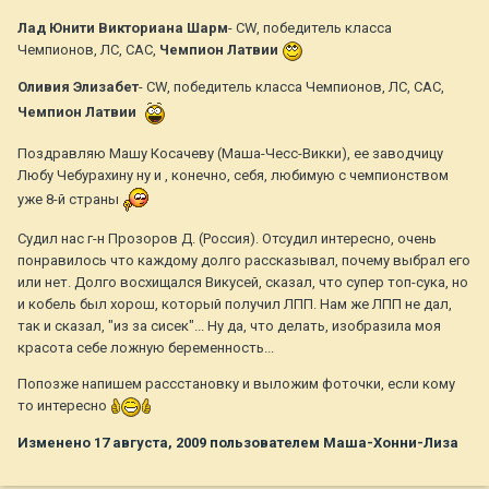
Лад Юнити Викториана Шарм
- CW, победитель класса
Чемпионов, ЛС, САС,
Чемпион Латвии
Оливия Элизабет
- CW, победитель класса Чемпионов, ЛС, САС,
Чемпион Латвии
Поздравляю Машу Косачеву (Маша-Чесс-Викки), ее заводчицу
Любу Чебурахину ну и , конечно, себя, любимую с чемпионством
уже 8-й страны
Судил нас г-н Прозоров Д. (Россия). Отсудил интересно, очень
понравилось что каждому долго рассказывал, почему выбрал его
или нет. Долго восхищался Викусей, сказал, что супер топ-сука, но
и кобель был хорош, который получил ЛПП. Нам же ЛПП не дал,
так и сказал, "из за сисек"... Ну да, что делать, изобразила моя
красота себе ложную беременность...
Попозже напишем рассстановку и выложим фоточки, если кому
то интересно
Изменено
17 августа, 2009
пользователем Маша-Хонни-Лиза