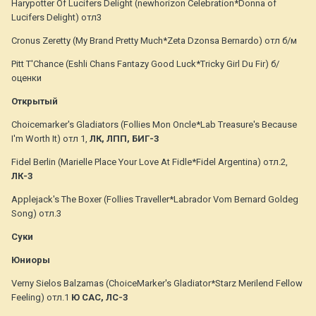
Harypotter Of Lucifers Delight (newhorizon Celebration*Donna of
Lucifers Delight) отл3
Cronus Zeretty (My Brand Pretty Much*Zeta Dzonsa Bernardo) отл б/м
Pitt T'Chance (Eshli Chans Fantazy Good Luck*Tricky Girl Du Fir) б/
оценки
Открытый
Choicemarker's Gladiators (Follies Mon Oncle*Lab Treasure's Because
I'm Worth It) отл 1,
ЛК, ЛПП, БИГ-3
Fidel Berlin (Marielle Place Your Love At Fidle*Fidel Argentina) отл.2,
ЛК-3
Applejack's The Boxer (Follies Traveller*Labrador Vom Bernard Goldeg
Song) отл.3
Суки
Юниоры
Verny Sielos Balzamas (ChoiceMarker's Gladiator*Starz Merilend Fellow
Feeling) отл.1
Ю САС, ЛС-3