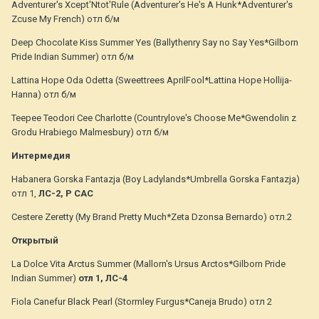
Adventurer's Xcept'Ntot'Rule (Adventurer's He's A Hunk*Adventurer's
Zcuse My French) отл б/м
Deep Chocolate Kiss Summer Yes (Ballythenry Say no Say Yes*Gilborn
Pride Indian Summer) отл б/м
Lattina Hope Oda Odetta (Sweettrees AprilFool*Lattina Hope Hollija-
Hanna) отл б/м
Teepee Teodori Cee Charlotte (Countrylove's Choose Me*Gwendolin z
Grodu Hrabiego Malmesbury) отл б/м
Интермедия
Habanera Gorska Fantazja (Boy Ladylands*Umbrella Gorska Fantazja)
отл 1,
ЛС-2, Р САС
Cestere Zeretty (My Brand Pretty Much*Zeta Dzonsa Bernardo) отл.2
Открытый
La Dolce Vita Arctus Summer (Mallorn's Ursus Arctos*Gilborn Pride
Indian Summer)
отл 1, ЛС-4
Fiola Canefur Black Pearl (Stormley Furgus*Caneja Brudo) отл 2