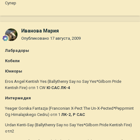
Супер
Иванова Мария
Опубликовано
17 августа, 2009
Лабрадоры
Кобели
Юниоры
Eros Angel Kentish Yes (Ballythenry Say no Say Yes*Gilborn Pride
Kentish Fire) отл 1 CW
Ю САС
ЛК-4
Интермедия
Yeager Gorska Fantazja (Franconian X-Pect The Un-X-Pected*Pepprmint
Og Himalajskego Cedru) отл 1
ЛК-2, Р САС
Urdan Kenti-Say (Ballythenry Say no Say Yes*Gilborn Pride Kentish Fire)
отл2