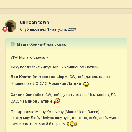
unircon town
Опубликовано
17 августа, 2009
Маша-Хонни-Лиза сказал:
УРА! Мы это сделали!
Хочу поздравить двух новых чемпионов Латвии-
Лад Юнити Викториана Шарм
- CW, победитель класса
Чемпионов, ЛС, САС,
Чемпион Латвии
Оливия Элизабет
- CW, победитель класса Чемпионов, ЛС,
САС,
Чемпион Латвии
Поздравляю Машу Косачеву (Маша-Чесс-Викки), ее
заводчицу Любу Чебурахину ну и , конечно, себя, любимую с
чемпионством уже 8-й страны