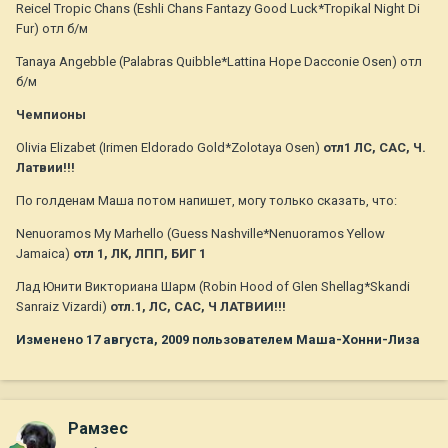
Reicel Tropic Chans (Eshli Chans Fantazy Good Luck*Tropikal Night Di
Fur) отл б/м
Tanaya Angebble (Palabras Quibble*Lattina Hope Dacconie Osen) отл
б/м
Чемпионы
Olivia Elizabet (Irimen Eldorado Gold*Zolotaya Osen)
отл1 ЛС, САС, Ч.
Латвии!!!
По голденам Маша потом напишет, могу только сказать, что:
Nenuoramos My Marhello (Guess Nashville*Nenuoramos Yellow
Jamaica)
отл 1, ЛК, ЛПП, БИГ 1
Лад Юнити Викториана Шарм (Robin Hood of Glen Shellag*Skandi
Sanraiz Vizardi)
отл.1, ЛС, САС, Ч ЛАТВИИ!!!
Изменено
17 августа, 2009
пользователем Маша-Хонни-Лиза
Рамзес