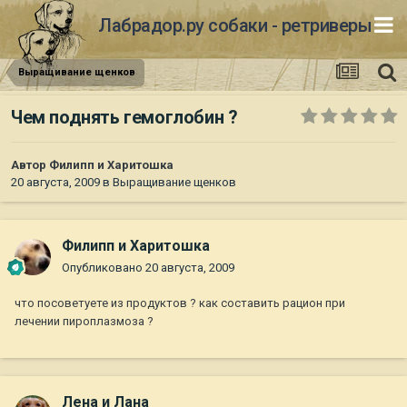
Лабрадор.ру собаки - ретриверы
Выращивание щенков
Чем поднять гемоглобин ?
Автор
Филипп и Харитошка
20 августа, 2009
в
Выращивание щенков
Филипп и Харитошка
Опубликовано
20 августа, 2009
что посоветуете из продуктов ? как составить рацион при
лечении пироплазмоза ?
Лена и Лана