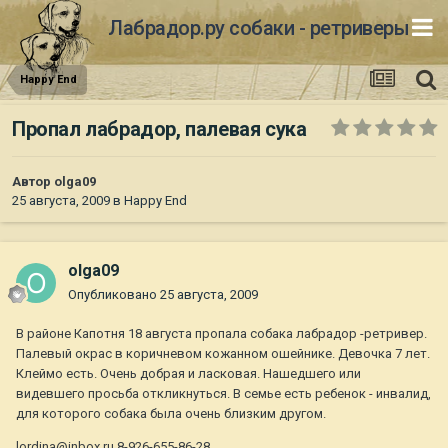
Лабрадор.ру собаки - ретриверы
Happy End
Пропал лабрадор, палевая сука
Автор
olga09
25 августа, 2009
в
Happy End
olga09
Опубликовано
25 августа, 2009
В районе Капотня 18 августа пропала собака лабрадор -ретривер.
Палевый окрас в коричневом кожанном ошейнике. Девочка 7 лет.
Клеймо есть. Очень добрая и ласковая. Нашедшего или
видевшего просьба откликнуться. В семье есть ребенок - инвалид,
для которого собака была очень близким другом.
lordina@inbox.ru 8-926-655-86-28