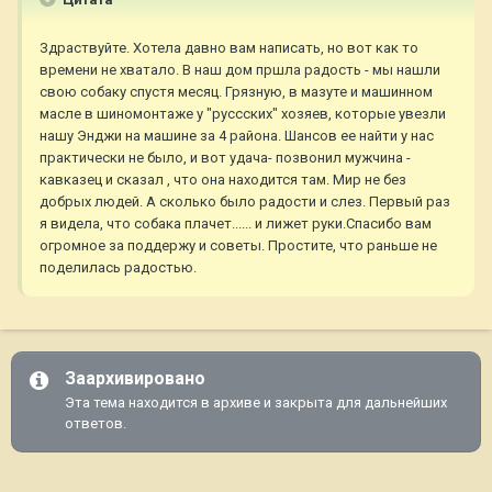
Здраствуйте. Хотела давно вам написать, но вот как то
времени не хватало. В наш дом пршла радость - мы нашли
свою собаку спустя месяц. Грязную, в мазуте и машинном
масле в шиномонтаже у "руссских" хозяев, которые увезли
нашу Энджи на машине за 4 района. Шансов ее найти у нас
практически не было, и вот удача- позвонил мужчина -
кавказец и сказал , что она находится там. Мир не без
добрых людей. А сколько было радости и слез. Первый раз
я видела, что собака плачет...... и лижет руки.Спасибо вам
огромное за поддержу и советы. Простите, что раньше не
поделилась радостью.
Заархивировано
Эта тема находится в архиве и закрыта для дальнейших
ответов.