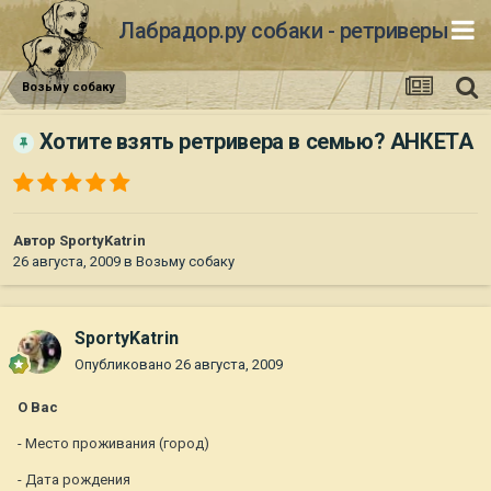
Лабрадор.ру собаки - ретриверы
Возьму собаку
Хотите взять ретривера в семью? АНКЕТА
Автор
SportyKatrin
26 августа, 2009
в
Возьму собаку
SportyKatrin
Опубликовано
26 августа, 2009
О Вас
- Место проживания (город)
- Дата рождения