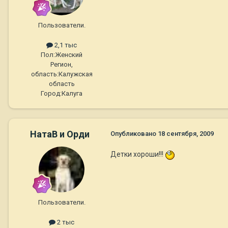
Пользователи.
2,1 тыс
Пол:
Женский
Регион,
область:
Калужская
область
Город:
Калуга
НатаВ и Орди
Опубликовано
18 сентября, 2009
Детки хороши!!!
Пользователи.
2 тыс