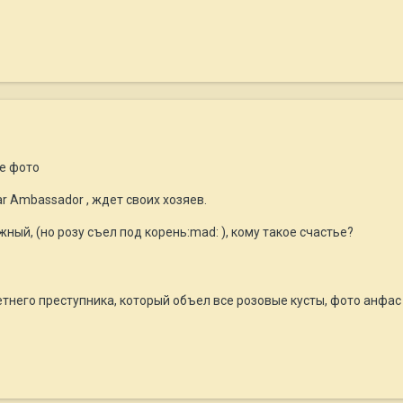
ые фото
ar Ambassador , ждет своих хозяев.
ный, (но розу съел под корень:mad: ), кому такое счастье?
тнего преступника, который объел все розовые кусты, фото анфас