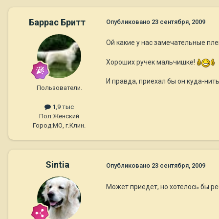
Баррас Бритт
Опубликовано
23 сентября, 2009
Ой какие у нас замечательные пле
Хороших ручек мальчишке!
И правда, приехал бы он куда-нит
Пользователи.
1,9 тыс
Пол:
Женский
Город:
МО, г.Клин.
Sintia
Опубликовано
23 сентября, 2009
Может приедет, но хотелось бы ре