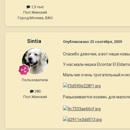
1,5 тыс
Пол:
Женский
Город:
Москва, ВАО
Sintia
Опубликовано
23 сентября, 2009
Спасибо девочки, а вот наши нов
У нас мальчишка Elcontar El Eldam
Мальчик очень трогательный и неж
Пользователи.
280
Разыскивается хозяин, для малоле
Пол:
Женский