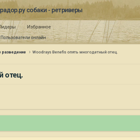
радор.ру собаки - ретриверы
Лидеры
Избранное
Пользователи онлайн
е разведение
Woodrays Benefis опять многодетный отец.
й отец.