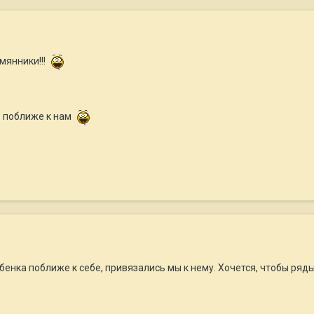
мянники!!!
ь поближе к нам
бенка поближе к себе, привязались мы к нему. Хочется, чтобы ряд