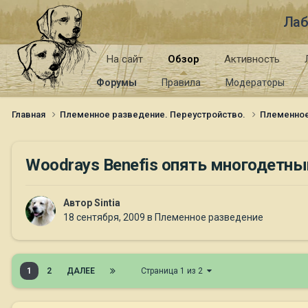
Лаб
На сайт
Обзор
Активность
Форумы
Правила
Модераторы
Главная
Племенное разведение. Переустройство.
Племенно
Woodrays Benefis опять многодетны
Автор
Sintia
18 сентября, 2009
в
Племенное разведение
1
2
ДАЛЕЕ
Страница 1 из 2