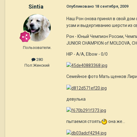
Sintia
Опубликовано
18 сентября, 2009
Наш Рон снова принял в свой дом 
усам и выдергиванию шерсти из св
Рон - Юный Чемпион России, Чемп
JUNIOR CHAMPION of MOLDOVA, CH
Пользователи.
HIP - A/A, Elbow - 0/0
280
Пол:
Женский
Семейное фото Мать щенков Лири
девулька
пытаемся стоять
она же...