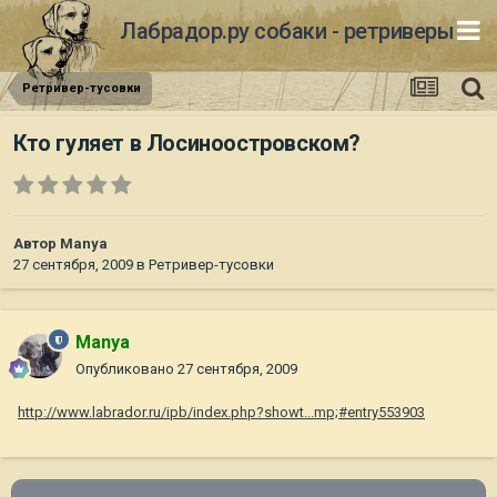
Лабрадор.ру собаки - ретриверы
Ретривер-тусовки
Кто гуляет в Лосиноостровском?
Автор
Manya
27 сентября, 2009
в
Ретривер-тусовки
Manya
Опубликовано
27 сентября, 2009
http://www.labrador.ru/ipb/index.php?showt...mp;#entry553903