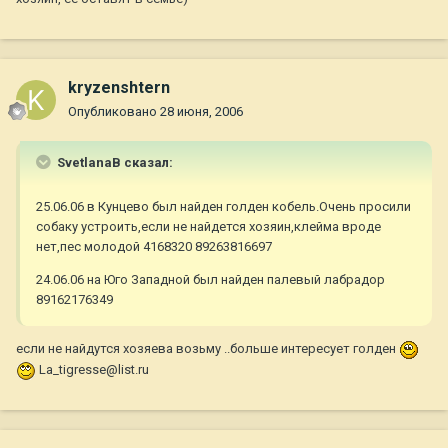
kryzenshtern
Опубликовано
28 июня, 2006
SvetlanaB сказал:
25.06.06 в Кунцево был найден голден кобель.Очень просили
собаку устроить,если не найдется хозяин,клейма вроде
нет,пес молодой 4168320 89263816697
24.06.06 на Юго Западной был найден палевый лабрадор
89162176349
если не найдутся хозяева возьму ..больше интересует голден
La_tigresse@list.ru