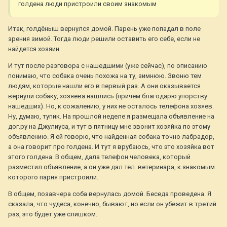
голдена люди пристроили своим знакомым
Итак, голдёныш вернулся домой. Парень уже попадал в поле
зрения зимой. Тогда люди решили оставить его себе, если не
найдется хозяин.
И тут после разговора с нашедшими (уже сейчас), по описанию
понимаю, что собака очень похожа на ту, зимнюю. Звоню тем
людям, которые нашли его в первый раз. А они оказывается
вернули собаку, хозяева нашлись (причем благодарю упорству
нашедших). Но, к сожалению, у них не осталось телефона хозяев.
Ну, думаю, тупик. На прошлой неделе я размещала объявление на
дог.ру на Джулиуса, и тут в пятницу мне звонит хозяйка по этому
объявлению. Я ей говорю, что найденная собака точно лабрадор,
а она говорит про голдена. И тут я врубаюсь, что это хозяйка вот
этого голдена. В общем, дала телефон человека, который
разместил объявление, а он уже дал тел. ветеринара, к знакомым
которого парня пристроили.
В общем, позавчера соба вернулась домой. Беседа проведена. Я
сказала, что чудеса, конечно, бывают, но если он убежит в третий
раз, это будет уже слишком.