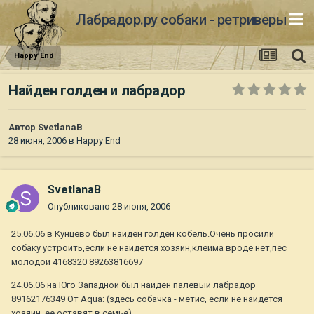
Лабрадор.ру собаки - ретриверы
Happy End
Найден голден и лабрадор
Автор
SvetlanaB
28 июня, 2006
в
Happy End
SvetlanaB
Опубликовано
28 июня, 2006
25.06.06 в Кунцево был найден голден кобель.Очень просили
собаку устроить,если не найдется хозяин,клейма вроде нет,пес
молодой 4168320 89263816697
24.06.06 на Юго Западной был найден палевый лабрадор
89162176349 От Aqua: (здесь собачка - метис, если не найдется
хозяин, ее оставят в семье)