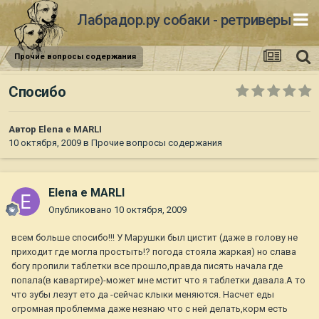
Лабрадор.ру собаки - ретриверы
Прочие вопросы содержания
Спосибо
Автор
Elena e MARLI
10 октября, 2009
в
Прочие вопросы содержания
Elena e MARLI
Опубликовано
10 октября, 2009
всем больше спосибо!!! У Марушки был цистит (даже в голову не
приходит где могла простыть!? погода стояла жаркая) но слава
богу пропили таблетки все прошло,правда писять начала где
попала(в кавартире)-может мне мстит что я таблетки давала.А то
что зубы лезут ето да -сейчас клыки меняются. Насчет еды
огромная проблемма даже незнаю что с ней делать,корм есть