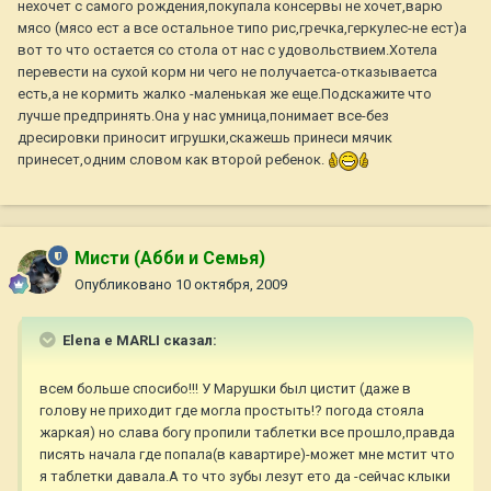
нехочет с самого рождения,покупала консервы не хочет,варю
мясо (мясо ест а все остальное типо рис,гречка,геркулес-не ест)а
вот то что остается со стола от нас с удовольствием.Хотела
перевести на сухой корм ни чего не получаетса-отказываетса
есть,а не кормить жалко -маленькая же еще.Подскажите что
лучше предпринять.Она у нас умница,понимает все-без
дресировки приносит игрушки,скажешь принеси мячик
принесет,одним словом как второй ребенок.
Мисти (Абби и Семья)
Опубликовано
10 октября, 2009
Elena e MARLI сказал:
всем больше спосибо!!! У Марушки был цистит (даже в
голову не приходит где могла простыть!? погода стояла
жаркая) но слава богу пропили таблетки все прошло,правда
писять начала где попала(в кавартире)-может мне мстит что
я таблетки давала.А то что зубы лезут ето да -сейчас клыки