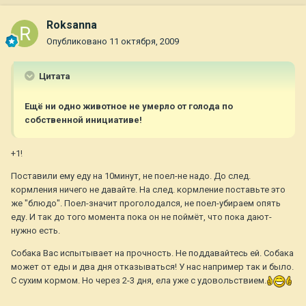
Roksanna
Опубликовано
11 октября, 2009
Цитата
Ещё ни одно животное не умерло от голода по
собственной инициативе!
+1!
Поставили ему еду на 10минут, не поел-не надо. До след.
кормления ничего не давайте. На след. кормление поставьте это
же "блюдо". Поел-значит проголодался, не поел-убираем опять
еду. И так до того момента пока он не поймёт, что пока дают-
нужно есть.
Собака Вас испытывает на прочность. Не поддавайтесь ей. Собака
может от еды и два дня отказываться! У нас например так и было.
С сухим кормом. Но через 2-3 дня, ела уже с удовольствием.