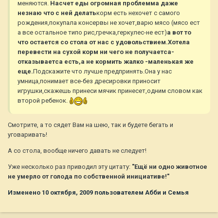
меняются.
Насчет еды огромная проблемма даже
незнаю что с ней делать
корм есть нехочет с самого
рождения,покупала консервы не хочет,варю мясо (мясо ест
а все остальное типо рис,гречка,геркулес-не ест)
а вот то
что остается со стола от нас с удовольствием.
Хотела
перевести на сухой корм ни чего не получаетса-
отказываетса есть,а не кормить жалко -маленькая же
еще.
Подскажите что лучше предпринять.Она у нас
умница,понимает все-без дресировки приносит
игрушки,скажешь принеси мячик принесет,одним словом как
второй ребенок.
Смотрите, а то сядет Вам на шею, так и будете бегать и
уговаривать!
А со стола, вообще ничего давать не следует!
Уже несколько раз приводил эту цитату:
"Ещё ни одно животное
не умерло от голода по собственной инициативе!"
Изменено
10 октября, 2009
пользователем Абби и Семья