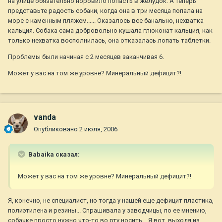
на улице обязательно норовило попасть в желудок. А теперь
представьте радость собаки, когда она в три месяца попала на
море с каменным пляжем...... Оказалось все банально, нехватка
кальция. Собака сама добровольно кушала глюконат кальция, как
только нехватка восполнилась, она отказалась лопать таблетки.
Проблемы были начиная с 2 месяцев заканчивая 6.
Может у вас на том же уровне? Минеральный дефицит?!
vanda
Опубликовано
2 июля, 2006
Babaika сказал:
Может у вас на том же уровне? Минеральный дефицит?!
Я, конечно, не специалист, но тогда у нашей еще дефицит пластика,
полиэтилена и резины... Спрашивала у заводчицы, по ее мнению,
собачке просто нужно что-то во рту носить... Я вот, выходя из