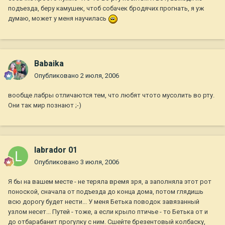
подъезда, беру камушек, чтоб собачек бродячих прогнать, я уж
думаю, может у меня научилась
Babaika
Опубликовано
2 июля, 2006
вообще лабры отличаются тем, что любят чтото мусолить во рту.
Они так мир познают ;-)
labrador 01
Опубликовано
3 июля, 2006
Я бы на вашем месте - не теряла время зря, а заполняла этот рот
поноской, сначала от подъезда до конца дома, потом глядишь
всю дорогу будет нести... У меня Бетька поводок завязанный
узлом несет... Путей - тоже, а если крыло птичье - то Бетька от и
до отбарабанит прогулку с ним. Сшейте брезентовый колбаску,