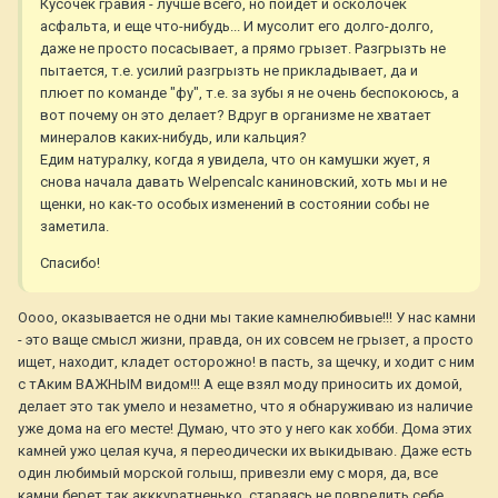
Кусочек гравия - лучше всего, но пойдет и осколочек
асфальта, и еще что-нибудь... И мусолит его долго-долго,
даже не просто посасывает, а прямо грызет. Разгрызть не
пытается, т.е. усилий разгрызть не прикладывает, да и
плюет по команде "фу", т.е. за зубы я не очень беспокоюсь, а
вот почему он это делает? Вдруг в организме не хватает
минералов каких-нибудь, или кальция?
Едим натуралку, когда я увидела, что он камушки жует, я
снова начала давать Welpencalc каниновский, хоть мы и не
щенки, но как-то особых изменений в состоянии собы не
заметила.
Спасибо!
Оооо, оказывается не одни мы такие камнелюбивые!!! У нас камни
- это ваще смысл жизни, правда, он их совсем не грызет, а просто
ищет, находит, кладет осторожно! в пасть, за щечку, и ходит с ним
с тАким ВАЖНЫМ видом!!! А еще взял моду приносить их домой,
делает это так умело и незаметно, что я обнаруживаю из наличие
уже дома на его месте! Думаю, что это у него как хобби. Дома этих
камней ужо целая куча, я переодически их выкидываю. Даже есть
один любимый морской голыш, привезли ему с моря, да, все
камни берет так акккуратненько, стараясь не повредить себе