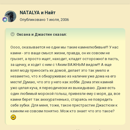
NATALYA и Найт
Опубликовано
1 июля, 2006
Оксана и Джастин сказал:
Оооо, оказывается не одни мы такие камнелюбивые!!! У нас
камни - это ваще смысл жизни, правда, он их совсем не
грызет, а просто ищет, находит, кладет осторожно! в пасть,
за щечку, и ходит с ним с тАким ВАЖНЫМ видом!!! А еще
взял моду приносить их домой, делает это так умело и
незаметно, что я обнаруживаю из наличие уже дома на его
месте! Думаю, что это у него как хобби. Дома этих камней
ужо целая куча, я переодически их выкидываю. Даже есть
один любимый морской голыш, привезли ему с моря, да, все
камни берет так акккуратненько, стараясь не повредить
себе зубки. Для меня, тоже, такое пристрастие Джастюхи к
камням не совсем понятно. Мож кто знает что это такое?