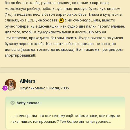
батон белого хлеба, рулеты сладкие, которые в картонке,
мороженую рыбину, небольшую пластиковую бутылку с квасом
(1л.), а недавно несла батон вареной колбасы. Глаза в кучу, вся в
слюнях, но НЕСЕТ, не бросает
Я ей сумочку сшила, вместо
ручек поперечные деревяшки, как будно две палки параллельные,
для того, чтобы в сумку класть вещи и носить. Но это ей
неинтересно, приходится батоны носить. Вчера выпросила у меня
буханку черного хлеба. Как пасть себе не порвала- не знаю, но
донесла (правда, только до подъезда). Вот такие мы- ретриверы-
апортировщики!!!
AlMars
Опубликовано
3 июля, 2006
betty сказал:
..... а минералы - то они никому ещё не помешали, они ведь не
накапливаются прозапас ? Тем более вы на натуралке...