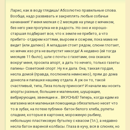
Ларис, как в воду глядишь! Абсолютно правильные слова.
Вообще, надо развивать и закреплять любые собачьи
начинания! У меня мелкая с 2 месяцев на улице с мячиком,
без него уже прогулка не в радость. Но оно и хорошо-
старшая подбирает все, что к земле не прибито, а что
прибито- отдерем когтями, выроем и сожрем, пока мама не
видит (или далеко). А младшая стоит рядом, слюни глотает,
но мячик изо рта не выпустит никогда! А недавно (ей тогда
месяцев 11 было), шли с почты с газетами, она скакала
вокруг меня, просила апорт, а дать то нечего, только газеты
папины- Советский спорт. Ну я и дала. Она, таккая гордая,
несла домой (правда, послюнила немножко), прям до дома
донесла и папашке нашему отдала. А уж он то, такой
счастливый, типа, Лиза пользу приносит! И начали мы носить
апорты разные, большие и маленькие, шушращие,
вибрирующие, звенящие и... ВКУСНЫЕ! Теперь, когда идем из
магазина моя маленькая помощница обязательно несет что
то в зубах, на потехе публике- батон белого хлеба, рулеты
сладкие, которые в картонке, мороженую рыбину,
небольшую пластиковую бутылку с квасом (1л.), а недавно
несла батон вареной колбасы. Глаза в кучу, вся в слюнях, но