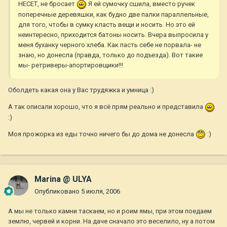
НЕСЕТ, не бросает
Я ей сумочку сшила, вместо ручек
поперечные деревяшки, как будно две палки параллельные,
для того, чтобы в сумку класть вещи и носить. Но это ей
неинтересно, приходится батоны носить. Вчера выпросила у
меня буханку черного хлеба. Как пасть себе не порвала- не
знаю, но донесла (правда, только до подъезда). Вот такие
мы- ретриверы-апортировщики!!!
Оболдеть какая она у Вас трудяжка и умница :)
А так описали хорошо, что я всё прям реально и представила
:)
Моя прожорка из еды точно ничего бы до дома не донесла
:)
Marina @ ULYA
Опубликовано
5 июля, 2006
А мы не только камни таскаем, но и роим ямы, при этом поедаем
землю, червей и корни. На даче сначало это веселило, ну а потом