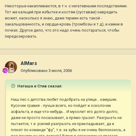
Некоторые накапливаются, в т.ч. с негативными последствиями.
Тот же кальций при избытке и костям (суставам) навредить
может, насколько я знаю, даже термин есть такой -
закальцованность, и сердце-кровь (тромбозы и т.д), и камни в
почках. Другое дело, что это надо очень постараться, чтобы
передозировать.
AlMars
Опубликовано
3 июля, 2006
Наташа и Стив сказал:
Наш пес с детства любит подобрать на улице... камушек.
Кусочек гравия - лучше всего, но пойдет и осколочек
асфальта, и еще что-нибудь... И мусолит его долго-долго,
даже не просто посасывает, а прямо грызет. Разгрызть не
пытается, т.е. усилий разгрызть не прикладывает, да и
плюет по команде "фу", т.е. за зубы я не очень беспокоюсь, а
вот почему он это делает? Вдруг в организме не хватает