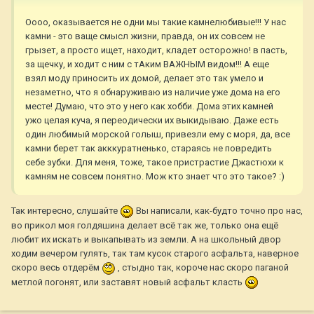
Оооо, оказывается не одни мы такие камнелюбивые!!! У нас
камни - это ваще смысл жизни, правда, он их совсем не
грызет, а просто ищет, находит, кладет осторожно! в пасть,
за щечку, и ходит с ним с тАким ВАЖНЫМ видом!!! А еще
взял моду приносить их домой, делает это так умело и
незаметно, что я обнаруживаю из наличие уже дома на его
месте! Думаю, что это у него как хобби. Дома этих камней
ужо целая куча, я переодически их выкидываю. Даже есть
один любимый морской голыш, привезли ему с моря, да, все
камни берет так акккуратненько, стараясь не повредить
себе зубки. Для меня, тоже, такое пристрастие Джастюхи к
камням не совсем понятно. Мож кто знает что это такое? :)
Так интересно, слушайте
Вы написали, как-будто точно про нас,
во прикол моя голдяшина делает всё так же, только она ещё
любит их искать и выкапывать из земли. А на школьный двор
ходим вечером гулять, так там кусок старого асфальта, наверное
скоро весь отдерём
, стыдно так, короче нас скоро паганой
метлой погонят, или заставят новый асфальт класть