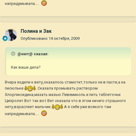
напридумывала....
Полина и Зак
Опубликовано
14 октября, 2009
@нют@ сказал:
Как ваши дела?
Вчера ездили к вету,оказалось стамотит,только не в пасти,а на
писюльке
.Сказала промывать раствором
Хлоргиксидина,мазать мазью Левемиколь и пить таблеточки
Ципролет.Вот так вот.Вет сказала что в этом ничего страшного
нету,взраслеет мальчик
А я себе уже всякого там
напридумывала....