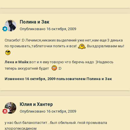
Полина и Зак
Опубликовано
16 октября, 2009
Спасибо! :D Лечимся,никаких выделений уже нет,нам еще 3 денька
по промывать,таблеточки попить и все!
Выздорвливаем мы!
Лена и Майк
вот и я ему говорю что беречь надо :)Надеюсь
теперь аккуратней будет
:D
Изменено
16 октября, 2009
пользователем Полина и Зак
Юлия и Хантер
Опубликовано
16 октября, 2009
у нас был баланопастит...был обильный. гной промывала
хлорогексидином