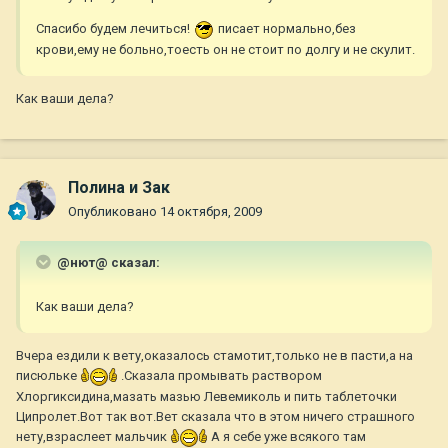
Спасибо будем лечиться!
писает нормально,без
крови,ему не больно,тоесть он не стоит по долгу и не скулит.
Как ваши дела?
Полина и Зак
Опубликовано
14 октября, 2009
@нют@ сказал:
Как ваши дела?
Вчера ездили к вету,оказалось стамотит,только не в пасти,а на
писюльке
.Сказала промывать раствором
Хлоргиксидина,мазать мазью Левемиколь и пить таблеточки
Ципролет.Вот так вот.Вет сказала что в этом ничего страшного
нету,взраслеет мальчик
А я себе уже всякого там