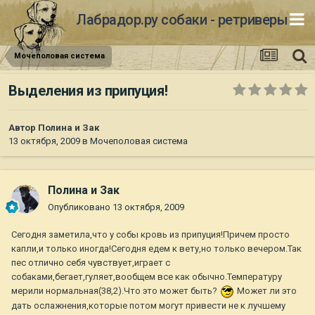
Лабрадор.ру собаки - ретриверы
Мочеполовая система
Выделения из припуция!
Автор
Полина и Зак
13 октября, 2009
в
Мочеполовая система
Полина и Зак
Опубликовано
13 октября, 2009
Сегодня заметила,что у собы кровь из припуция!Причем просто
капли,и только иногда!Сегодня едем к вету,но только вечером.Так
пес отлично себя чувствует,играет с
собаками,бегает,гуляет,вообщем все как обычно.Температуру
мерили нормальная(38,2).Что это может быть?
Может ли это
дать ослажнения,которые потом могут привести не к лучшему