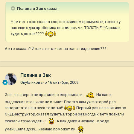
Полина и Зак сказал:
Нам вет тоже сказал хлоргексидином промывать,только у
нас еще одна проблемка появилась:мы ТОЛСТЫЕ!!!!Сказали
худеть,но как????
А кто сказал? И как это влияет на ваши выделения???
Полина и Зак
Опубликовано
16 октября, 2009
Эээ...я наверно не правильно выразилась
На наши
выделения это никак не влияет.Просто нам уже второй раз
говорят что наш песа толстый!
Первый раз на занятиях по
ОКД,инструктор,сказал худеть.Второй раз,когда к вету поехали
сказали тоже-худеть!!!
А как даже и незнаю...вроде
уменьшила дозу....незнаю поможет ли