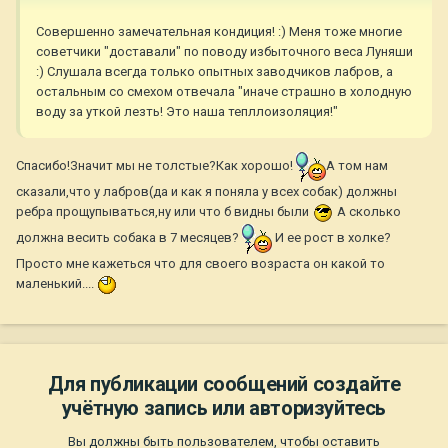
Совершенно замечательная кондиция! :) Меня тоже многие
советчики "доставали" по поводу избыточного веса Луняши
:) Слушала всегда только опытных заводчиков лабров, а
остальным со смехом отвечала "иначе страшно в холодную
воду за уткой лезть! Это наша тепллоизоляция!"
Спасибо!Значит мы не толстые?Как хорошо!
А том нам
сказали,что у лабров(да и как я поняла у всех собак) должны
ребра прощупываться,ну или что б видны были
А сколько
должна весить собака в 7 месяцев?
И ее рост в холке?
Просто мне кажеться что для своего возраста он какой то
маленький....
Для публикации сообщений создайте
учётную запись или авторизуйтесь
Вы должны быть пользователем, чтобы оставить