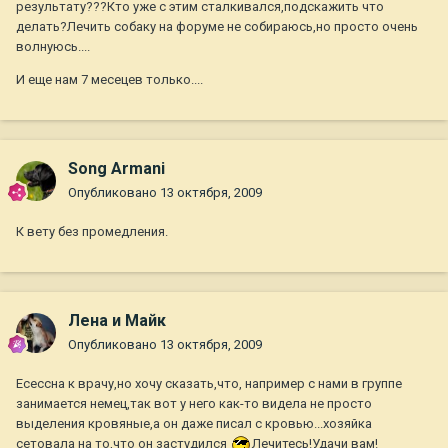
результату???Кто уже с этим сталкивался,подскажить что
делать?Лечить собаку на форуме не собираюсь,но просто очень
волнуюсь....
И еще нам 7 месецев только....
Song Armani
Опубликовано
13 октября, 2009
К вету без промедления.
Лена и Майк
Опубликовано
13 октября, 2009
Есессна к врачу,но хочу сказать,что, например с нами в группе
занимается немец,так вот у него как-то видела не просто
выделения кровяные,а он даже писал с кровью...хозяйка
сетовала на то,что он застудился
Лечитесь!Удачи вам!