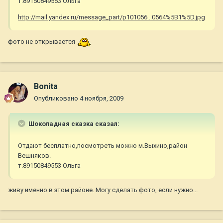
т.89150849553 Ольга
http://mail.yandex.ru/message_part/p101056...0564%5B1%5D.jpg
фото не открывается
Bonita
Опубликовано
4 ноября, 2009
Шоколадная сказка сказал:
Отдают бесплатно,посмотреть можно м.Выхино,район
Вешняков.
т.89150849553 Ольга
живу именно в этом районе. Могу сделать фото, если нужно...