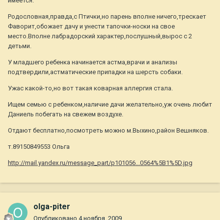
имеется.
Родословная,правда,с Птички,но парень вполне ничего,трескает
Фаворит,обожает дачу и унести тапочки-носки на свое
место.Вполне лабрадорский характер,послушный,вырос с 2
детьми.
У младшего ребенка начинается астма,врачи и анализы
подтвердили,астматические припадки на шерсть собаки.
Ужас какой-то,но вот такая коварная аллергия стала.
Ищем семью с ребенком,наличие дачи желательно,уж очень любит
Даниель побегать на свежем воздухе.
Отдают бесплатно,посмотреть можно м.Выхино,район Вешняков.
т.89150849553 Ольга
http://mail.yandex.ru/message_part/p101056...0564%5B1%5D.jpg
olga-piter
Опубликовано
4 ноября, 2009