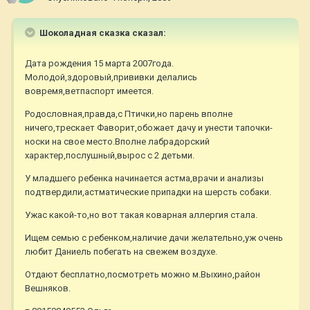
Шоколадная сказка сказал:
Дата рождения 15 марта 2007года.
Молодой,здоровый,прививки делались
вовремя,ветпаспорт имеется.
Родословная,правда,с Птички,но парень вполне
ничего,трескает Фаворит,обожает дачу и унести тапочки-
носки на свое место.Вполне лабрадорский
характер,послушный,вырос с 2 детьми.
У младшего ребенка начинается астма,врачи и анализы
подтвердили,астматические припадки на шерсть собаки.
Ужас какой-то,но вот такая коварная аллергия стала.
Ищем семью с ребенком,наличие дачи желательно,уж очень
любит Даниель побегать на свежем воздухе.
Отдают бесплатно,посмотреть можно м.Выхино,район
Вешняков.