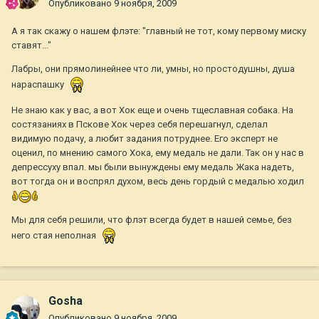
Опубликовано
9 ноября, 2009
А я так скажу о нашем флэте: "главный не тот, кому первому миску
ставят..."
Лабры, они прямолинейнее что ли, умны, но простодушны, душа
нараспашку
Не знаю как у вас, а вот Хок еще и очень тщеславная собака. На
состязаниях в Пскове Хок через себя перешагнул, сделал
видимую подачу, а любит задания потруднее. Его эксперт не
оценил, по мнению самого Хока, ему медаль не дали. Так он у нас в
депрессуху впал. мы были вынуждены ему медаль Жака надеть,
вот тогда он и воспрял духом, весь день гордый с медалью ходил
Мы для себя решили, что флэт всегда будет в нашей семье, без
него стая неполная
Gosha
Опубликовано
9 ноября, 2009