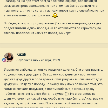
- заводила, но при этом всегда раскаивающийся, осознающий
весь ужас произошедшего, но при этом как бы говорящий, что
черт попутал, что не хотел, так получилось как-то случайно, но при
этом вину полностью признаю.
В общем, все три породы разные. Да что там говорить, даже два
представителя одной породы - и то отличаются по характеру, по
степени проявления каких-то породных черт.
Kuzik
Опубликовано
7 ноября, 2009
У меня нет лабрика, а только голдяха и флетка. Они очень разные,
но дополняют друг друга. За год они сроднились и постоянно
держат друг друга в поле зрения. Спят рядом и вылизывают друг
другу уши. За целую породу не скажу, но у моих разница в том, что
голдяха сначала подумает, а потом побежит, а Шанька сразу
побежит, а потом, может быть, подумает))). Но и остановить
Шаньку легче, так как ей туда особо и не надо было, а Лиза, раз уж
надумала, то прёт как танк. При совместной жизни они многое