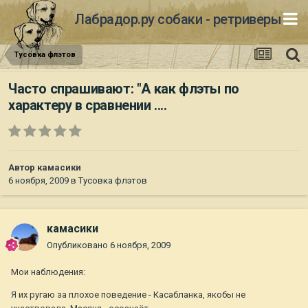
Лабрадор.ру собаки - ретриверы
Тусовка флэтов
Часто спрашивают: "А как флэты по
характеру в сравнении ....
Автор
камасики
6 ноября, 2009
в
Тусовка флэтов
камасики
Опубликовано
6 ноября, 2009
Мои наблюдения:
Я их ругаю за плохое поведение - Касабланка, якобы не