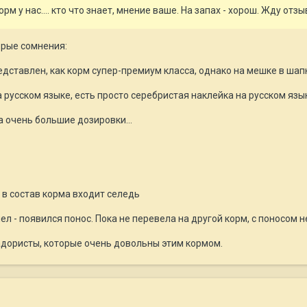
м у нас.... кто что знает, мнение ваше. На запах - хорош. Жду отзы
орые сомнения:
едставлен, как корм супер-премиум класса, однако на мешке в шап
 русском языке, есть просто серебристая наклейка на русском язык
а очень большие дозировки...
, в состав корма входит селедь
л - появился понос. Пока не перевела на другой корм, с поносом н
радористы, которые очень довольны этим кормом.