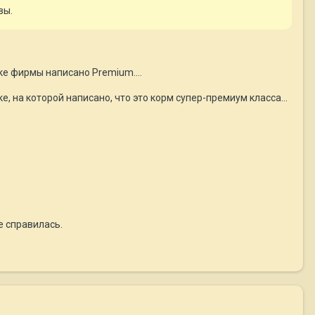
вы.
ке фирмы написано Premium....
е, на которой написано, что это корм супер-премиум класса...
е справилась.