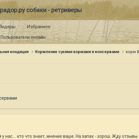
радор.ру собаки - ретриверы
Лидеры
Избранное
Пользователи онлайн
ьная кондиция
Кормление сухими кормами и консервами
корм B
нсервами
 нас.... кто что знает, мнение ваше. На запах - хорош. Жду отзывы.