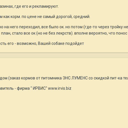
азинах, где его и рекламируют.
рм как корм. по цене не самый дорогой, средний.
о на него переходил, все было ок. но потом (где-то через тройку н
лан, стало все ок (но не без лекрств). вполне вероятно, что понос 
есть его - возможно, Вашей собаке подойдет
дом (заказ кормов от питомника ЭНС ЛУМЕНС со скидкой пит-ка тел
витель - фирма " ИРВИС" www.irvis.biz