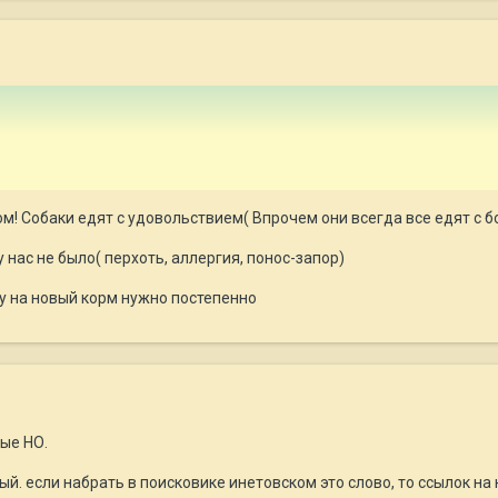
сом! Собаки едят с удовольствием( Впрочем они всегда все едят с 
 нас не было( перхоть, аллергия, понос-запор)
у на новый корм нужно постепенно
рые НО.
й. если набрать в поисковике инетовском это слово, то ссылок на 