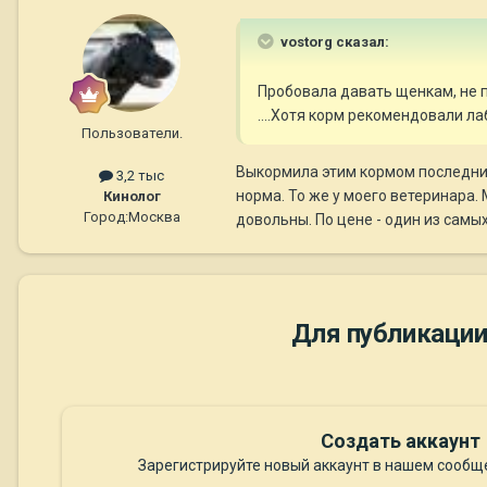
vostorg сказал:
Пробовала давать щенкам, не п
....Хотя корм рекомендовали л
Пользователи.
Выкормила этим кормом последний
3,2 тыс
норма. То же у моего ветеринара. 
Кинолог
Город:
Москва
довольны. По цене - один из самы
Для публикации
Создать аккаунт
Зарегистрируйте новый аккаунт в нашем сообще