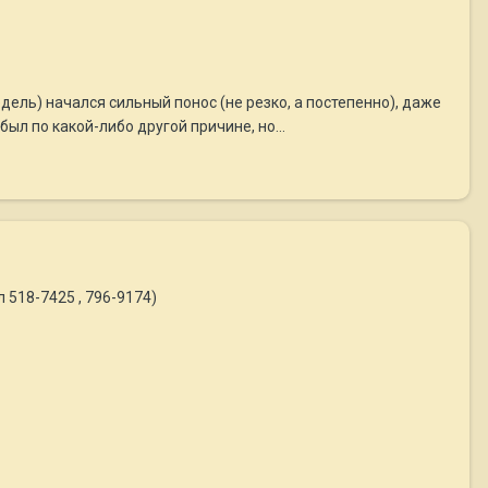
едель) начался сильный понос (не резко, а постепенно), даже
был по какой-либо другой причине, но...
 518-7425 , 796-9174)