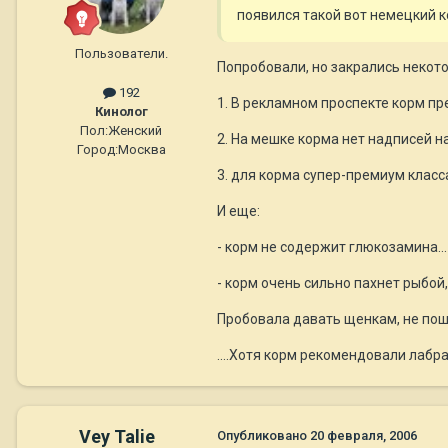
появился такой вот немецкий кор
Пользователи.
Попробовали, но закрались некот
192
1. В рекламном проспекте корм пр
Кинолог
Пол:
Женский
2. На мешке корма нет надписей на
Город:
Москва
3. для корма супер-премиум класс
И еще:
- корм не содержит глюкозамина...
- корм очень сильно пахнет рыбой
Пробовала давать щенкам, не поше
....Хотя корм рекомендовали лаб
Vey Talie
Опубликовано
20 февраля, 2006