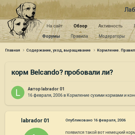
Лаб
На сайт
Обзор
Активность
Форумы
Правила
Модераторы
Главная
Содержание, уход, выращивание
Кормление. Правил
корм Belcando? пробовали ли?
Автор
labrador 01
16 февраля, 2006
в
Кормление сухими кормами и ко
labrador 01
Опубликовано
16 февраля, 2006
появился такой вот немецкий корм у