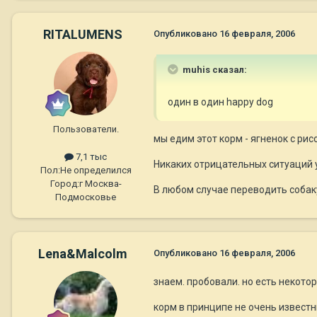
RITALUMENS
Опубликовано
16 февраля, 2006
muhis сказал:
один в один happy dog
Пользователи.
мы едим этот корм - ягненок с ри
7,1 тыс
Никаких отрицательных ситуаций у
Пол:
Не определился
Город:
г Москва-
В любом случае переводить собак
Подмосковье
Lena&Malcolm
Опубликовано
16 февраля, 2006
знаем. пробовали. но есть некото
корм в принципе не очень известны