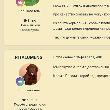
продается только в дилерских маг
Пользователи.
про качество сказать не могу - ко
3 тыс
из опыта кормления - собака плавн
Пол:
Женский
дома лужи делал. перевели на про п
Город:
Курск
так что думайте сами. можно и по
RITALUMENS
Опубликовано
16 февраля, 2006
Мы покупаем корм с доставкой на 
Корм в России второй год, предста
Пользователи.
7,1 тыс
Пол:
Не определился
Город:
г Москва-