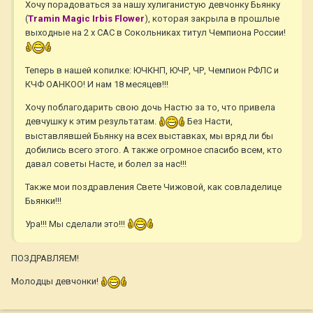
Хочу порадоваться за нашу хулиганистую девчонку Бьянку
(
Tramin Magic Irbis Flower
), которая закрыла в прошлые
выходные на 2 х САС в Сокольниках титул Чемпиона России!
Теперь в нашей копилке: ЮЧКНП, ЮЧР, ЧР, Чемпион РФЛС и
КЧФ ОАНКОО! И нам 18 месяцев!!!
Хочу поблагодарить свою дочь Настю за то, что привела
девчушку к этим результатам.
Без Насти,
выставлявшей Бьянку на всех выставках, мы вряд ли бы
добились всего этого. А также огромное спасибо всем, кто
давал советы Насте, и болел за нас!!!
Также мои поздравления Свете Чижовой, как совладелице
Бьянки!!!
Ура!!! Мы сделали это!!!
ПОЗДРАВЛЯЕМ!
Молодцы девчонки!