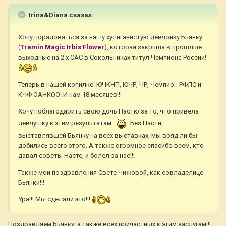
Irina&Diana сказал:
Хочу порадоваться за нашу хулиганистую девчонку Бьянку
(
Tramin Magic Irbis Flower
), которая закрыла в прошлые
выходные на 2 х САС в Сокольниках титул Чемпиона России!
Теперь в нашей копилке: ЮЧКНП, ЮЧР, ЧР, Чемпион РФЛС и
КЧФ ОАНКОО! И нам 18 месяцев!!!
Хочу поблагодарить свою дочь Настю за то, что привела
девчушку к этим результатам.
Без Насти,
выставлявшей Бьянку на всех выставках, мы вряд ли бы
добились всего этого. А также огромное спасибо всем, кто
давал советы Насте, и болел за нас!!!
Также мои поздравления Свете Чижовой, как совладелице
Бьянки!!!
Ура!!! Мы сделали это!!!
Поздравляем Бьянку, а также всех причастных к этим заслугам!!!