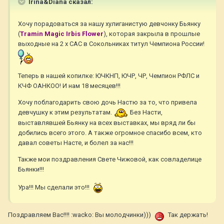
Irina&Diana сказал:
Хочу порадоваться за нашу хулиганистую девчонку Бьянку
(
Tramin Magic Irbis Flower
), которая закрыла в прошлые
выходные на 2 х САС в Сокольниках титул Чемпиона России!
Теперь в нашей копилке: ЮЧКНП, ЮЧР, ЧР, Чемпион РФЛС и
КЧФ ОАНКОО! И нам 18 месяцев!!!
Хочу поблагодарить свою дочь Настю за то, что привела
девчушку к этим результатам.
Без Насти,
выставлявшей Бьянку на всех выставках, мы вряд ли бы
добились всего этого. А также огромное спасибо всем, кто
давал советы Насте, и болел за нас!!!
Также мои поздравления Свете Чижовой, как совладелице
Бьянки!!!
Ура!!! Мы сделали это!!!
Поздравляем Вас!!!! :wacko: Вы молодчинки)))
Так держать!