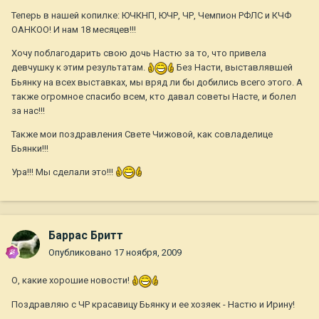
Теперь в нашей копилке: ЮЧКНП, ЮЧР, ЧР, Чемпион РФЛС и КЧФ
ОАНКОО! И нам 18 месяцев!!!
Хочу поблагодарить свою дочь Настю за то, что привела
девчушку к этим результатам.
Без Насти, выставлявшей
Бьянку на всех выставках, мы вряд ли бы добились всего этого. А
также огромное спасибо всем, кто давал советы Насте, и болел
за нас!!!
Также мои поздравления Свете Чижовой, как совладелице
Бьянки!!!
Ура!!! Мы сделали это!!!
Баррас Бритт
Опубликовано
17 ноября, 2009
О, какие хорошие новости!
Поздравляю с ЧР красавицу Бьянку и ее хозяек - Настю и Ирину!