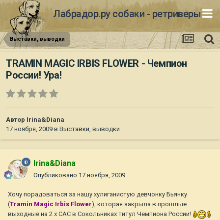
Лабрадор.ру собаки - ретриверы
Выставки, выводки
TRAMIN MAGIC IRBIS FLOWER - Чемпион
России! Ура!
Автор
Irina&Diana
17 ноября, 2009
в
Выставки, выводки
Irina&Diana
Опубликовано
17 ноября, 2009
Хочу порадоваться за нашу хулиганистую девчонку Бьянку
(
Tramin Magic Irbis Flower
), которая закрыла в прошлые
выходные на 2 х САС в Сокольниках титул Чемпиона России!