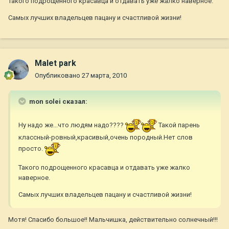
Такого подрощенного красавца и отдавать уже жалко наверное.
Самых лучших владельцев пацану и счастливой жизни!
Malet park
Опубликовано
27 марта, 2010
mon solei сказал:
Ну надо же...что людям надо????
Такой парень
классный-ровный,красивый,очень породный.Нет слов
просто.
Такого подрощенного красавца и отдавать уже жалко
наверное.
Самых лучших владельцев пацану и счастливой жизни!
Мотя! Спасибо большое!! Мальчишка, действительно солнечный!!!