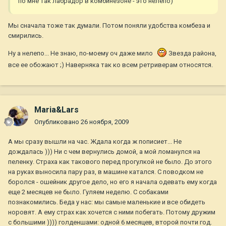
по мне так лабрадор в комбинезоне - это нелепо)
Мы сначала тоже так думали. Потом поняли удобства комбеза и
смирились.
Ну а нелепо... Не знаю, по-моему оч даже мило
Звезда района,
все ее обожают ;) Наверняка так ко всем ретриверам относятся.
Maria&Lars
Опубликовано
26 ноября, 2009
А мы сразу вышли на час. Ждала когда ж пописиет... Не
дождалась ))) Ни с чем вернулись домой, а мой ломанулся на
пеленку. Страха как такового перед прогулкой не было. До этого
на руках выносила пару раз, в машине катался. С поводком не
боролся - ошейник другое дело, но его я начала одевать ему когда
еще 2 месяцев не было. Гуляем неделю. С собаками
познакомились. Беда у нас: мы самые маленькие и все обидеть
норовят. А ему страх как хочется с ними побегать. Потому дружим
с большими )))) голденшами: одной 6 месяцев, второй почти год.