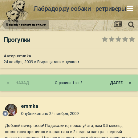
Лабрадор.ру собаки - ретриверы
Выращивание щенков
Прогулки
Автор
emmka
24 ноября, 2009
в
Выращивание щенков
НАЗАД
Страница 1 из 3
ДАЛЕЕ
emmka
Опубликовано
24 ноября, 2009
Добрый вечер всем! Подскажите, пожалуйста, нам 3.5 месяца,
после всех прививок и карантина в 2 недели завтра - первый
выход на прогулку. Что нас ожидает и как всё сделать правильно,