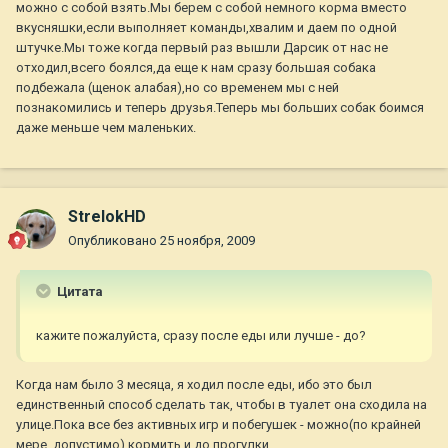
можно с собой взять.Мы берем с собой немного корма вместо
вкусняшки,если выполняет команды,хвалим и даем по одной
штучке.Мы тоже когда первый раз вышли Дарсик от нас не
отходил,всего боялся,да еще к нам сразу большая собака
подбежала (щенок алабая),но со временем мы с ней
познакомились и теперь друзья.Теперь мы больших собак боимся
даже меньше чем маленьких.
StrelokHD
Опубликовано
25 ноября, 2009
Цитата
кажите пожалуйста, сразу после еды или лучше - до?
Когда нам было 3 месяца, я ходил после еды, ибо это был
единственный способ сделать так, чтобы в туалет она сходила на
улице.Пока все без активных игр и побегушек - можно(по крайней
мере, допустимо) кормить и до прогулки.