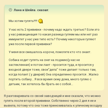
Лана и Шейла. сказал:
Мы хотим гулять!!!!!
У нас есть 2 прививки - почему надо ждать третью? Если это
у нас ревакцинация то какая разница гуляем мы или нет раз
иммунитет у нас уже типо есть? Почему некоторые гуляют
уже после первой прививки?
У меня все смешалось короче, помогите кто что знает.
Собака ходит гулять на снег на лоджию(у нас не
застекленная) и потом лает - просится туда, и просится у
входной двери тоже, свои"дела" тоже делает только там,
когда полает.( у дверей) Она определенно просится . Жалко
портить собаку... Я все время сижу дома, много гуляю с
детьми, так хотелось бы брать ее с собой...
Я разговаривала со своей заводчицей и мне сказали, что можно
гулять после второй прививки. Собственно через 2 дня я ее и
вывела, потому что она тоже принюхивалась к уличному воздуху