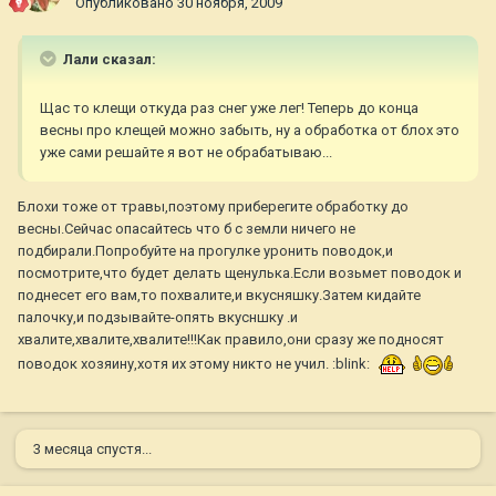
Опубликовано
30 ноября, 2009
Лали сказал:
Щас то клещи откуда раз снег уже лег! Теперь до конца
весны про клещей можно забыть, ну а обработка от блох это
уже сами решайте я вот не обрабатываю...
Блохи тоже от травы,поэтому приберегите обработку до
весны.Сейчас опасайтесь что б с земли ничего не
подбирали.Попробуйте на прогулке уронить поводок,и
посмотрите,что будет делать щенулька.Если возьмет поводок и
поднесет его вам,то похвалите,и вкусняшку.Затем кидайте
палочку,и подзывайте-опять вкусншку .и
хвалите,хвалите,хвалите!!!Как правило,они сразу же подносят
поводок хозяину,хотя их этому никто не учил. :blink:
3 месяца спустя...