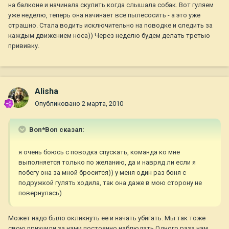
на балконе и начинала скулить когда слышала собак. Вот гуляем
уже неделю, теперь она начинает все пылесосить - а это уже
страшно. Стала водить исключительно на поводке и следить за
каждым движением носа)) Через неделю будем делать третью
прививку.
Alisha
Опубликовано
2 марта, 2010
Bon*Bon сказал:
я очень боюсь с поводка спускать, команда ко мне
выполняется только по желанию, да и навряд ли если я
побегу она за мной бросится)) у меня один раз боня с
подружкой гулять ходила, так она даже в мою сторону не
повернулась)
Может надо было окликнуть ее и начать убигать. Мы так тоже
свою приучили за нами постоянно наблюдать.Одного раза нам