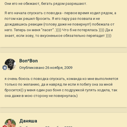
Они его не обижают, бегать рядом разрешают.
Я его начала спускать с поводка - первое время ходил рядом, а
потом как решил бросить. Я его пару раз позвала и не
дождавшись реакции (голову даже не повернул!) побежала от
него. Теперь он меня "пасет". )))) Что б не потерялась )))) Да и
знает, если зову, то вкусненькое обязательно перепадет ))))
Bon*Bon
Опубликовано
26 ноября, 2009
я очень боюсь с поводка спускать, команда ко мне выполняется
только по желанию, да и навряд ли если я побегу она за мной
бросится)) у меня один раз боня с подружкой гулять ходила, так
она даже в мою сторону не повернулась)
Даняша