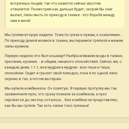
встречных людей, так что кажется сейчас хвостик
отвалится. Посмотрим как дальше будет, скорей бы снег
выпал, лапы мыть по приходу в тазике - это борьба между
ним и мной!
Мы гуляем вторую неделю. Тоже по грязи и лужам, к сожалению...
По приходу домой моемся в тазике, вытираемся тряпкой и мажем
лапы кремом.
Первую неделю это был кошмар!! Разбрызгивание воды в тазике,
прыгание, кусание.... в общем, никакого спокойствия. Сейчас же, с
каждым днем, т.т.т, все мудрее и мудрее - все тише и тише,
спокойнее. Сидит и грызет свой поводок, пока я по одной лапе
окунаю в таз, а потом вытираю.
Мы купили комбинезон. Оч советую. В первую прогулку мы так
засвинячили пузо, что сразу поехали за комбезом, а пузо
сероватое до сих пор осталось... Без комбеза не представляю,
как бы мы гуляли. Так хоть лапки токо грязные!