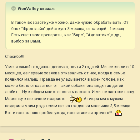
WonValley сказал:
В таком возрасте уже можно, даже нужно обрабатывать. От
блох "Фронтлайн" действует 3 месяца, от клещей - 1 месяц.
Есть еще такие препараты, как "Барс", "Адвантикс",и др.,
выбор за Вами.
Спасибо!!!
У меня самой голдяшка девочка, почти 2 года ей. Мы ее взяли в 10
месяцев, ее первые хозяева отказались от нее, когда в семье
появился малыш. Правда не уладывается в моей голове, как
можно было отказаться от такой собаки, она ведь так детей
любит.... Ну в общем мне это понять сложно. И мы не застали нашу
Мэряшку в щенячьем возрасте.
А вчера мы с мужем
подарили моим родителям щенка голдяшки мальчика 3,5 месяца.
Вот и восполняю пробел ухода, воспитания и прочего!!!