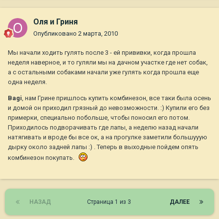
Оля и Гриня
Опубликовано
2 марта, 2010
Мы начали ходить гулять после 3 - ей прививки, когда прошла
неделя наверное, и то гуляли мы на дачном участке где нет собак,
а с остальными собаками начали уже гулять когда прошла еще
одна неделя.
Bagi
, нам Грине пришлось купить комбинезон, все таки была осень
и домой он приходил грязный до невозможности. :) Купили его без
примерки, специально побольше, чтобы поносил его потом.
Приходилось подворачивать где лапы, а неделю назад начали
натягивать и вроде бы все ок, а на прогулке заметили большууую
дырку около задней лапы :) . Теперь в выходные пойдем опять
комбинезон покупать.
НАЗАД
Страница 1 из 3
ДАЛЕЕ