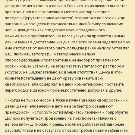
дела,после чего хвалю и ласкаю.Если кто-то из щенков пытается
пристроиться в неположенном месте-видя характерное
поведение(крутится,присаживается)-отправляю на лоток и жду
завершения процесса.И так несколько дней(я сижу со щенками
целый день,и так как придерживаюсь определённого
режима,знаю приблизительно когла уснут или проснутся.Самым
умным щенкам достаточно-2-3 дня.Это если хозяин задался целью
и не отступает от начатого.Мыть полы,где ранее на полу оставлял
Ваш любимец автографы. категорически нельзя
хлоросодержащими препаратами.Они наоборот привлекают
собак и кошек устроить на этом месте туалет.Моют раствором
уксуса(50 на 50),желательно во время отсутствия щенка в этой
комнате.Кстати,щенку не дают сразу осваивать всю
квартиру.Сначала содержат в одной комнате(можно поставить
перегородку в дверном проёме,постепенно допуская в другие.
Никогда не тыкаю носом в лужи и кучи-я уважаю своих собак и их
детей.Даже человеческие дети не все быстро осваивают
премудрости чистоплотности.Наберитесь терпения и попробуйте!
Должно получиться!Проверенно на трёх помётах.Начните с
вечера пятницы(можно и раньше,если не работаете).Главное,не
расслабляться и не отступать от своих требований.Не забывайте