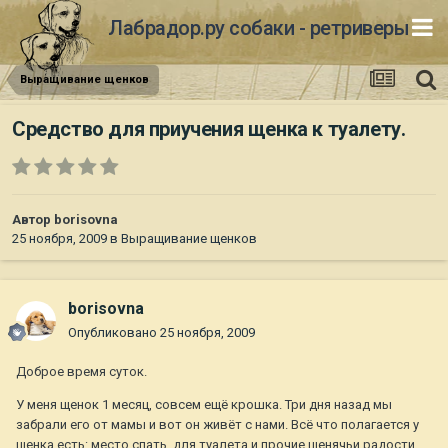
Лабрадор.ру собаки - ретриверы
Выращивание щенков
Средство для приучения щенка к туалету.
Автор
borisovna
25 ноября, 2009
в
Выращивание щенков
borisovna
Опубликовано
25 ноября, 2009
Доброе время суток.
У меня щенок 1 месяц, совсем ещё крошка. Три дня назад мы
забрали его от мамы и вот он живёт с нами. Всё что полагается у
щенка есть: место спать, для туалета и прочие щенячьи радости.