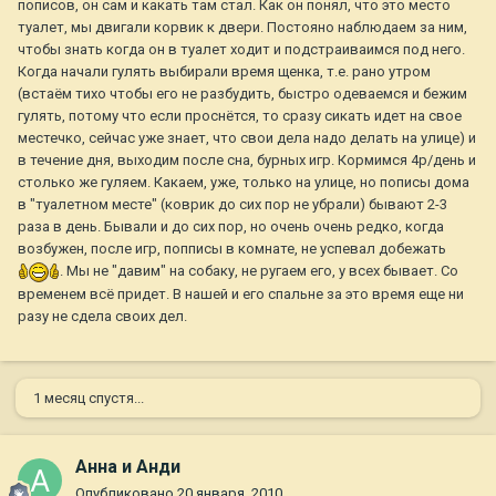
пописов, он сам и какать там стал. Как он понял, что это место
туалет, мы двигали корвик к двери. Постояно наблюдаем за ним,
чтобы знать когда он в туалет ходит и подстраиваимся под него.
Когда начали гулять выбирали время щенка, т.е. рано утром
(встаём тихо чтобы его не разбудить, быстро одеваемся и бежим
гулять, потому что если проснётся, то сразу сикать идет на свое
местечко, сейчас уже знает, что свои дела надо делать на улице) и
в течение дня, выходим после сна, бурных игр. Кормимся 4р/день и
столько же гуляем. Какаем, уже, только на улице, но пописы дома
в "туалетном месте" (коврик до сих пор не убрали) бывают 2-3
раза в день. Бывали и до сих пор, но очень очень редко, когда
возбужен, после игр, попписы в комнате, не успевал добежать
. Мы не "давим" на собаку, не ругаем его, у всех бывает. Со
временем всё придет. В нашей и его спальне за это время еще ни
разу не сдела своих дел.
1 месяц спустя...
Анна и Анди
Опубликовано
20 января, 2010