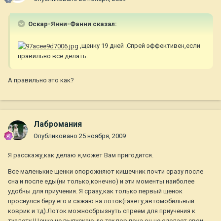
Оскар-Янни-Фанни сказал:
,щенку 19 дней .Спрей эффективен,если
правильно всё делать.
А правильно это как?
Лабромания
Опубликовано
25 ноября, 2009
Я расскажу,как делаю я,может Вам пригодится.
Все маленькие щенки опорожняют кишечник почти сразу после
сна и после еды(ни только,конечно) и эти моменты наиболее
удобны для приучения. Я сразу,как только первый щенок
проснулся беру его и сажаю на лоток(газету,автомобильный
коврик и тд).Лоток можносбрызнуть спреем для приучения к
туалету.Щенка не выпускаю до тех пор,пока он не сделает свои