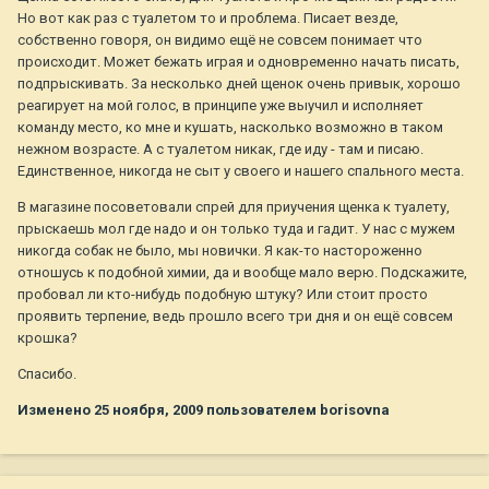
Но вот как раз с туалетом то и проблема. Писает везде,
собственно говоря, он видимо ещё не совсем понимает что
происходит. Может бежать играя и одновременно начать писать,
подпрыскивать. За несколько дней щенок очень привык, хорошо
реагирует на мой голос, в принципе уже выучил и исполняет
команду место, ко мне и кушать, насколько возможно в таком
нежном возрасте. А с туалетом никак, где иду - там и писаю.
Единственное, никогда не сыт у своего и нашего спального места.
В магазине посоветовали спрей для приучения щенка к туалету,
прыскаешь мол где надо и он только туда и гадит. У нас с мужем
никогда собак не было, мы новички. Я как-то настороженно
отношусь к подобной химии, да и вообще мало верю. Подскажите,
пробовал ли кто-нибудь подобную штуку? Или стоит просто
проявить терпение, ведь прошло всего три дня и он ещё совсем
крошка?
Спасибо.
Изменено
25 ноября, 2009
пользователем borisovna