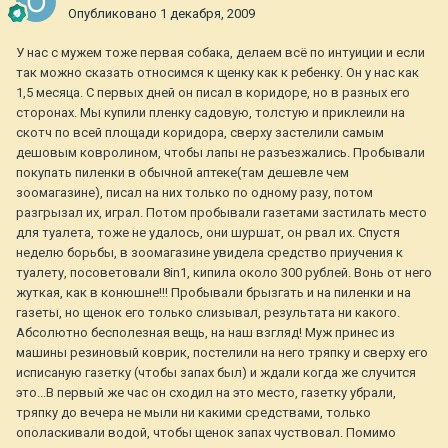
Опубликовано
1 декабря, 2009
У нас с мужем тоже первая собака, делаем всё по интуиции и если
так можно сказать относимся к щенку как к ребенку. Он у нас как
1,5 месяца. С первых дней он писал в коридоре, но в разных его
сторонах. Мы купили пленку садовую, толстую и приклеили на
скотч по всей площади коридора, сверху застелили самым
дешовым ковролином, чтобы лапы не разъезжались. Пробывали
покупать пиленки в обычной аптеке(там дешевле чем
зоомагазине), писал на них только по одному разу, потом
разгрызал их, играл. Потом пробывали газетами застилать место
для туалета, тоже не удалось, они шуршат, он рвал их. Спустя
неделю борьбы, в зоомагазине увидела средство приучения к
туалету, посоветовали 8in1, кипила около 300 рублей. Вонь от него
жуткая, как в конюшне!!! Пробывали брызгать и на пиленки и на
газеты, но щенок его только слизывал, результата ни какого.
Абсолютно бесполезная вещь, на наш взгляд! Муж принес из
машины резиновый коврик, постелили на него тряпку и сверху его
исписаную газетку (чтобы запах был) и ждали когда же случится
это...В первый же час он сходил на это место, газетку убрали,
тряпку до вечера не мыли ни какими средствами, только
ополаскивали водой, чтобы щенок запах чуствовал. Помимо