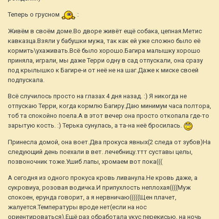
Теперь о грусном
:
Живём в своём доме.Во дворе живёт ещё собака, цепная.Метис
кавказца.Взяли у бабушки мужа, так как ей уже сложно было её
кормить\ухаживать.Всё было хорошо.Багира малышку хорошо
приняла, играли, мы даже Терри одну в сад отпускали, она сразу
под крылышко к Багире-и от неё не на шаг.Даже к миске своей
подпускала.
Всё случилось просто на глазах 4 дня назад. :) Я никогда не
отпускаю Терри, когда кормлю Багиру.Даю минимум часа полтора,
тоб та спокойно поела.А в этот вечер она просто откопала где-то
зарытую кость. :) Терька сунулась, а та-на неё бросилась.
Принесла домой, она воет.Два прокуса явных(2 следа от зубов)На
следующий день поехали в вет. лечебницу.ттт суставы целы,
позвоночник тоже.Ушиб лапы, хромаем вот пока(((
А сегодня из одного прокуса кровь ливанула.Не кровь даже, а
сукровиуа, розовая водичка.И припухлость неплохая((((Муж
спокоен, ерунда говорит, а я нервничаю(((((Щен плачет,
жалуется.Температуры вроде нет(если на нос
ориентироваться).Ещё раз обработала укус перекисью, на ночь