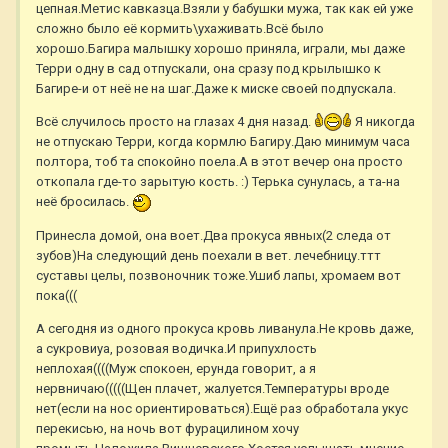
цепная.Метис кавказца.Взяли у бабушки мужа, так как ей уже
сложно было её кормить\ухаживать.Всё было
хорошо.Багира малышку хорошо приняла, играли, мы даже
Терри одну в сад отпускали, она сразу под крылышко к
Багире-и от неё не на шаг.Даже к миске своей подпускала.
Всё случилось просто на глазах 4 дня назад.
Я никогда
не отпускаю Терри, когда кормлю Багиру.Даю минимум часа
полтора, тоб та спокойно поела.А в этот вечер она просто
откопала где-то зарытую кость. :) Терька сунулась, а та-на
неё бросилась.
Принесла домой, она воет.Два прокуса явных(2 следа от
зубов)На следующий день поехали в вет. лечебницу.ттт
суставы целы, позвоночник тоже.Ушиб лапы, хромаем вот
пока(((
А сегодня из одного прокуса кровь ливанула.Не кровь даже,
а сукровиуа, розовая водичка.И припухлость
неплохая((((Муж спокоен, ерунда говорит, а я
нервничаю(((((Щен плачет, жалуется.Температуры вроде
нет(если на нос ориентироваться).Ещё раз обработала укус
перекисью, на ночь вот фурацилином хочу