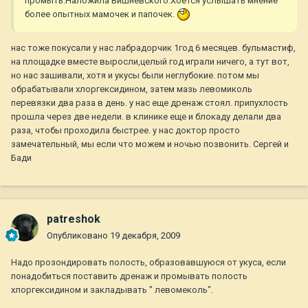
промыть.Наложила Вишневского.Хоется услышать мнение
более опытных мамочек и папочек.
нас тоже покусали у нас лабрадорчик 1год 6 месяцев. бульмастиф,
на площадке вместе выросли,целый год играли ничего, а тут вот,
но нас зашивали, хотя и укусы были неглубокие. потом мы
обрабатывали хлоргексидином, затем мазь левомиколь
перевязки два раза в день. у нас еще дренаж стоял. припухлость
прошла через две недели. в клинике еще и блокаду делали два
раза, чтобы проходила быстрее. у нас доктор просто
замечательный, мы если что можем и ночью позвонить. Сергей и
Бади
patreshok
Опубликовано
19 декабря, 2009
Надо прозондировать полость, образовавшуюся от укуса, если
понадобиться поставить дренаж и промывать полость
хлоргексидином и закладывать " левомеколь".