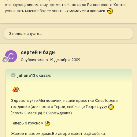
вот фурацилином хочу промыть.Наложила Вишневского.Хоется
услышать мнение более опытных мамочек и папочек.
3 недели спустя...
сергей и бади
Опубликовано
19 декабря, 2009
juliana13 сказал:
Здравствуйте.Мы новички, нашей красотке Юне Лореви,
голдяшке (или просто Терри, ещё чаще Террифуууу
)почти 3 месяца(.5.09 рождения)
Теперь о грусном
:
Живём в своём доме.Во дворе живёт ещё собака,