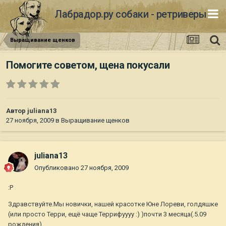
Лабрадор.ру собаки - ретриверы
Выращивание щенков
Помогите советом, щена покусали
Автор
juliana13
27 ноября, 2009
в
Выращивание щенков
juliana13
Опубликовано
27 ноября, 2009
:P
Здравствуйте.Мы новички, нашей красотке Юне Лореви, голдяшке
(или просто Терри, ещё чаще Террифуууу :) )почти 3 месяца(.5.09
рождения)