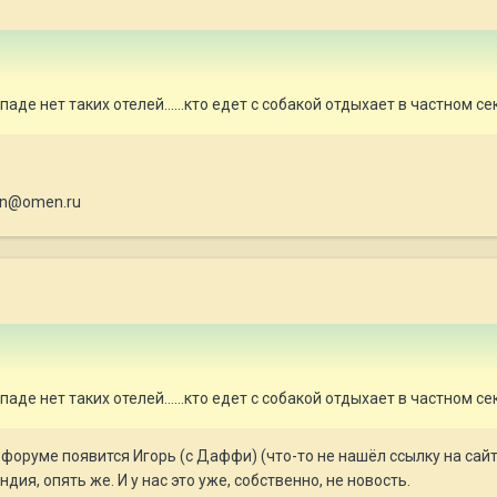
аде нет таких отелей......кто едет с собакой отдыхает в частном секто
tan@omen.ru
аде нет таких отелей......кто едет с собакой отдыхает в частном секто
форуме появится Игорь (с Даффи) (что-то не нашёл ссылку на сайт)
дия, опять же. И у нас это уже, собственно, не новость.