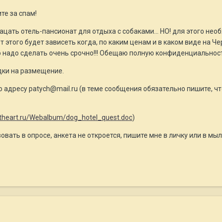
е за спам!
цать отель-пансионат для отдыха с собаками... НО! для этого нео
от этого будет зависеть когда, по каким ценам и в каком виде н
о надо сделать очень срочно!!! Обещаю полную конфиденциальност
ки на размещение.
адресу patych@mail.ru (в теме сообщения обязательно пишите, чт
iltheart.ru/Webalbum/dog_hotel_quest.doc
)
твовать в опросе, анкета не откроется, пишите мне в личку или в мы