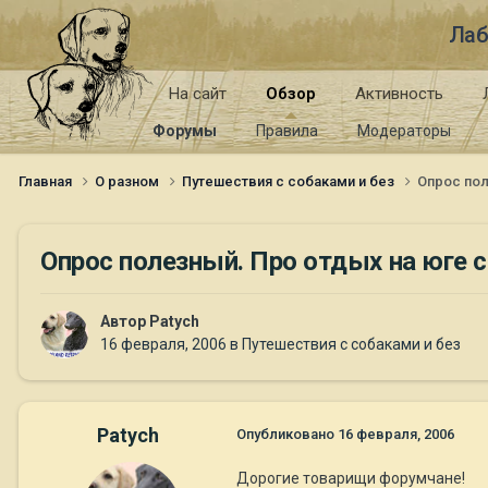
Лаб
На сайт
Обзор
Активность
Форумы
Правила
Модераторы
Главная
О разном
Путешествия с собаками и без
Опрос пол
Опрос полезный. Про отдых на юге с
Автор
Patych
16 февраля, 2006
в
Путешествия с собаками и без
Patych
Опубликовано
16 февраля, 2006
Дорогие товарищи форумчане!