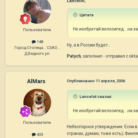
Lancelot
,
Цитата
Не изобретай велосипед....на зап
Пользователи.
148
Ну, а в России будет...
Город:
Столица... СЗАО...
Д.Бедного ул.
Patych
, заполнил - отправил с ok
AlMars
Опубликовано
11 апреля, 2006
Lancelot сказал:
Не изобретай велосипед....на зап
Пользователи.
Небеспорное утверждение. Если в 
странах, думаю, тоже есть); Финлян
433