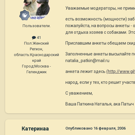
Уважаемые модераторы, не примит
есть возможность (мощности) заба
пожалуйста, на вопросы анкеты - 
Пользователи.
для отдыха хозяев с собаками. Эт
41
Приславшим анкеты обещаем скид
Пол:
Женский
Регион,
Заполненные анкеты высылайте по 
область:
Краснодарский
natalia_patkin@mail.ru
край
Город:
Москва -
анкета лежит здесь
(http://www.g
Геленджик
народ, если у тех, кто решит учас
С уважением,
Ваша Паткина Наталья, ака Патыч
Катеринаа
Опубликовано
16 февраля, 2006