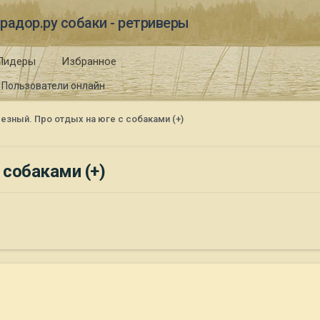
радор.ру собаки - ретриверы
Лидеры
Избранное
Пользователи онлайн
езный. Про отдых на юге с собаками (+)
 собаками (+)