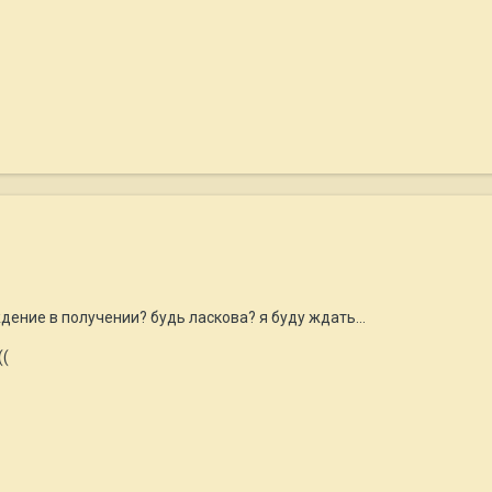
дение в получении? будь ласкова? я буду ждать...
((