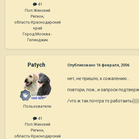
41
Пол:
Женский
Регион,
область:
Краснодарский
край
Город:
Москва -
Геленджик
Patych
Опубликовано
16 февраля, 2006
нет, не пришло, к сожалению...
повтори, пож., и запроси подтверж
/что ж так почтра то работаить((((
Пользователи.
41
Пол:
Женский
Регион,
область:
Краснодарский