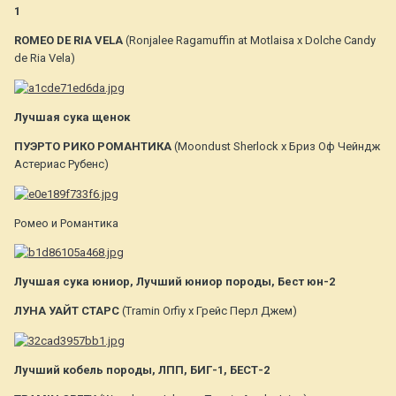
1
ROMEO DE RIA VELA
(Ronjalee Ragamuffin at Motlaisa х Dolche Candy
de Ria Vela)
Лучшая сука щенок
ПУЭРТО РИКО РОМАНТИКА
(Moondust Sherlock х Бриз Оф Чейндж
Астериас Рубенс)
Ромео и Романтика
Лучшая сука юниор, Лучший юниор породы, Бест юн-2
ЛУНА УАЙТ СТАРС
(Tramin Orfiy x Грейс Перл Джем)
Лучший кобель породы, ЛПП, БИГ-1, БЕСТ-2