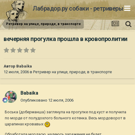
Лабрадор.ру собаки - ретриверы
Ретривер на улице, природе, в транспорте
вечерняя прогулка прошла в кровопролитии
Автор
Babaika
12 июля, 2006
в
Ретривер на улице, природе, в транспорте
Babaika
Опубликовано
12 июля, 2006
Боська (доберманша) заглянула на прогулке под куст и получила
по морде от полудохлого больного котенка. Весь мордоворот в
царапинах кровавых
Обработала мордасю, надеюсь заражения не будет.