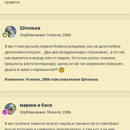
привита
Шпонька
Опубликовано
14 июля, 2006
А мы тоже прошли первое боевое крещение, нас на даче кобель
дворняжка покусал... Два дня предупреждал, порыкивал., а потом
как вцепился в морду ели оттащили, Эсточка орала, плакала,
пришлось везти ветеринару, щечку он ей так нехреново прикусил,
дырка в щеке с кармашком!!!!
Изменено
14 июля, 2006
пользователем Шпонька
марина и бася
Опубликовано
18 июля, 2006
А мы гуляли в темноте.зе угол зашли,а там выступ в стене.Бакс
морду положил,я удивилась,пригляделась,а там кот а на нем