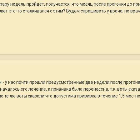
 пару недель пройдет, получается, что месяц после прогонки до пр
ожет кто-то сталкивался с этим? Будем спрашивать у врача, но вра
и - у нас почти прошли предусмотренные две недели после прогона 
ачалось его лечение, а прививка была перенесена, т.к. веты сказа
но те же веты сказали что допустима прививка в течение 1,5 мес. п