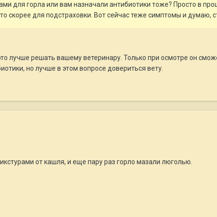
ми для горла или вам назначали антибиотики тоже? Просто в про
что скорее для подстраховки. Вот сейчас теже симптомы и думаю, ст
это лучше решать вашему ветеринару. Только при осмотре он смож
иотики, но лучше в этом вопросе довериться вету.
кстурами от кашля, и еще пару раз горло мазали люголью.