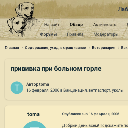
Лаб
На сайт
Обзор
Активность
Форумы
Правила
Модераторы
Главная
Содержание, уход, выращивание
Ветеринария
Вак
прививка при больном горле
Автор
toma
16 февраля, 2006
в
Вакцинация, ветпаспорт, уколы
toma
Опубликовано
16 февраля, 2006
Добрый день всем! Подскажите пож