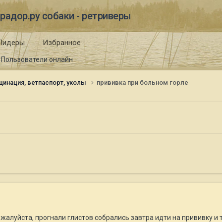
радор.ру собаки - ретриверы
Лидеры
Избранное
Пользователи онлайн
цинация, ветпаспорт, уколы
прививка при больном горле
алуйста, прогнали глистов собрались завтра идти на прививку и т