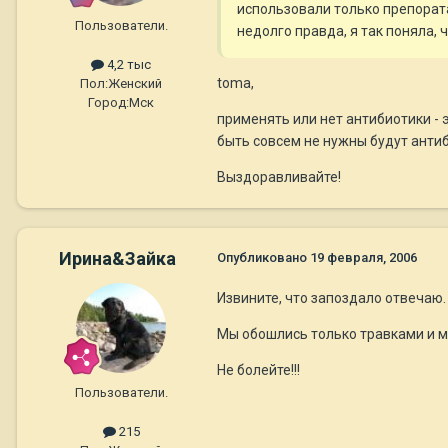
использовали только препората
Пользователи.
недолго правда, я так поняла, 
4,2 тыс
toma,
Пол:
Женский
Город:
Мск
применять или нет антибиотики - 
быть совсем не нужны будут антиб
Выздоравливайте!
Ирина&Зайка
Опубликовано
19 февраля, 2006
Извините, что запоздало отвечаю.
Мы обошлись только травками и ми
Не болейте!!!
Пользователи.
215