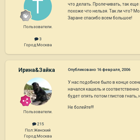
что делать. Пролечивать, так еще
похоже что нельзя. Так ли что? М
Заране спасибо всем большое!
Пользователи.
3
Город:
Москва
Ирина&Зайка
Опубликовано
16 февраля, 2006
У нас подобное было в конце осен
начался кашель и соответственно н
будет опять потом глистов гнать, 
Не болейте!!!
Пользователи.
215
Пол:
Женский
Город:
Москва