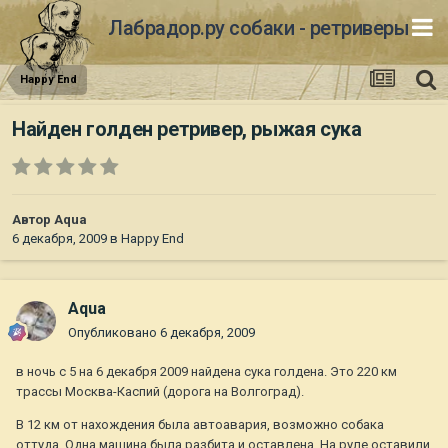
Лабрадор.ру собаки - ретриверы
Happy End
Найден голден ретривер, рыжая сука
Автор
Aqua
6 декабря, 2009
в
Happy End
Aqua
Опубликовано
6 декабря, 2009
в ночь с 5 на 6 декабря 2009 найдена сука голдена. Это 220 км
трассы Москва-Каспий (дорога на Волгоград).
В 12 км от нахождения была автоавария, возможно собака
оттуда. Одна машина была разбита и оставлена. На руле оставили