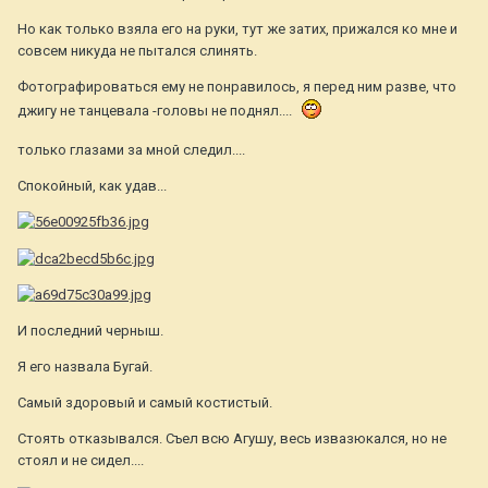
Но как только взяла его на руки, тут же затих, прижался ко мне и
совсем никуда не пытался слинять.
Фотографироваться ему не понравилось, я перед ним разве, что
джигу не танцевала -головы не поднял....
только глазами за мной следил....
Спокойный, как удав...
И последний черныш.
Я его назвала Бугай.
Самый здоровый и самый костистый.
Стоять отказывался. Съел всю Агушу, весь извазюкался, но не
стоял и не сидел....