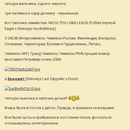
четыре мальчика, одного черного,
три палевых и одну дочечку - черненькая.
Вот папочка семейства -NICOL'POLI VAN LEXUS (Follies Imperial
Eagle х Stenveyz Hucklebbery)
3 CACIB Интерчемпион, Чемпион России, Финляндии, Беларуси,
Словении, Черногории, Боснии и Герцеговины, Литвы,
Чемпион НКП, Гранд Чемпион, Чемпион РКФ,лучший юниор
выставки Ретривер-осень 2006.
и
Бриджит
(Stenveyz Led Zeppelin х Doris)
Четыре сыночка и лапочка дочка!!!
Вчера была в гостях у деток. Правда, я приехала не вовремя.
Все были сыты и пребывали в состоянии покоя, фоткаться
отказывались категорически.