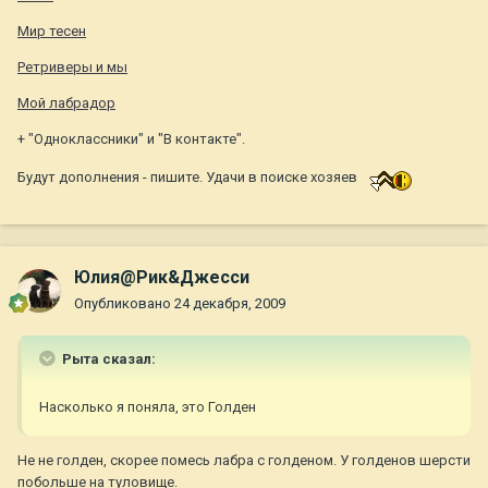
Мир тесен
Ретриверы и мы
Мой лабрадор
+ "Одноклассники" и "В контакте".
Будут дополнения - пишите. Удачи в поиске хозяев
Юлия@Рик&Джесси
Опубликовано
24 декабря, 2009
Рыта сказал:
Насколько я поняла, это Голден
Не не голден, скорее помесь лабра с голденом. У голденов шерсти
побольше на туловище.