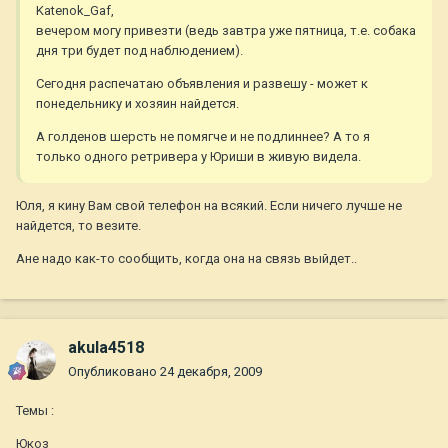
Katenok_Gaf,
вечером могу привезти (ведь завтра уже пятница, т.е. собака
дня три будет под наблюдением).
Сегодня распечатаю объявления и развешу - может к
понедельнику и хозяин найдется.
А голденов шерсть не помягче и не подлиннее? А то я
только одного ретривера у Юриши в живую видела.
Юля, я кину Вам свой телефон на всякий. Если ничего лучше не
найдется, то везите.
Ане надо как-то сообщить, когда она на связь выйдет..
akula4518
Опубликовано
24 декабря, 2009
Темы :
Юкоз