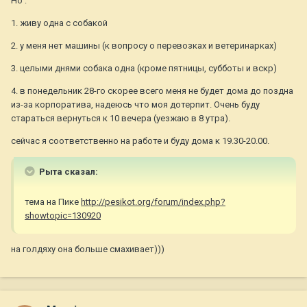
Но :
1. живу одна с собакой
2. у меня нет машины (к вопросу о перевозках и ветеринарках)
3. целыми днями собака одна (кроме пятницы, субботы и вскр)
4. в понедельник 28-го скорее всего меня не будет дома до поздна
из-за корпоратива, надеюсь что моя дотерпит. Очень буду
стараться вернуться к 10 вечера (уезжаю в 8 утра).
сейчас я соответственно на работе и буду дома к 19.30-20.00.
Рыта сказал:
тема на Пике
http://pesikot.org/forum/index.php?
showtopic=130920
на голдяху она больше смахивает)))