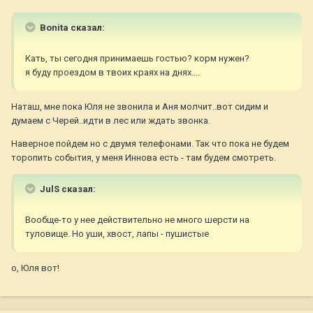
Bonita сказал:
Кать, ты сегодня принимаешь гостью? корм нужен?
я буду проездом в твоих краях на днях....
Наташ, мне пока Юля не звонила и Аня молчит..вот сидим и
думаем с Черей..идти в лес или ждать звонка.
Наверное пойдем но с двумя телефонами. Так что пока не будем
торопить события, у меня Иннова есть - там будем смотреть.
JulS сказал:
Вообще-то у нее действительно не много шерсти на
туловище. Но уши, хвост, лапы - пушистые
о, Юля вот!