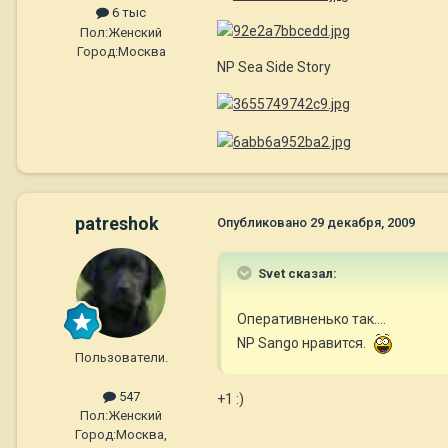
6 тыс
Пол:
Женский
Город:
Москва
NP Sea Side Story
patreshok
Опубликовано
29 декабря, 2009
Svet сказал:
Оперативненько так....
NP Sango нравится.
Пользователи.
547
+1 :)
Пол:
Женский
Город:
Москва,