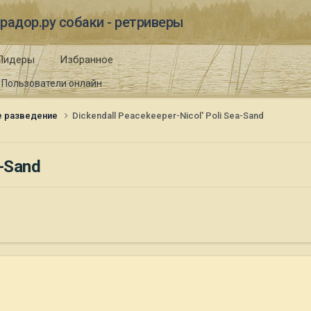
радор.ру собаки - ретриверы
Лидеры
Избранное
Пользователи онлайн
е разведение
Dickendall Peacekeeper-Nicol' Poli Sea-Sand
a-Sand