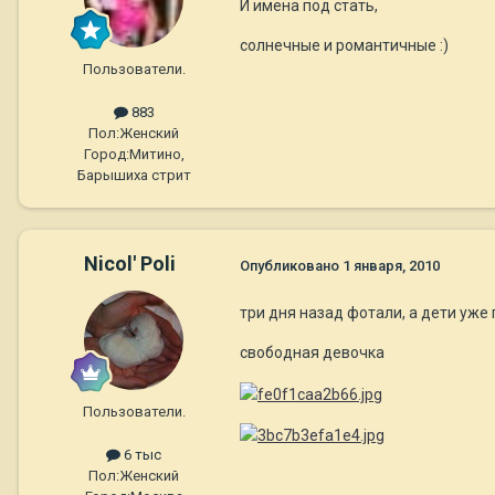
И имена под стать,
солнечные и романтичные :)
Пользователи.
883
Пол:
Женский
Город:
Митино,
Барышиха стрит
Nicol' Poli
Опубликовано
1 января, 2010
три дня назад фотали, а дети уже 
свободная девочка
Пользователи.
6 тыс
Пол:
Женский