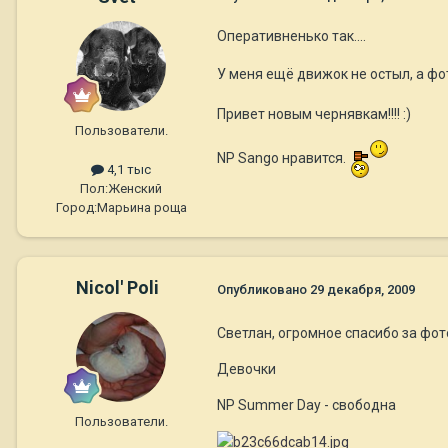
Оперативненько так....
У меня ещё движок не остыл, а фот
Привет новым чернявкам!!!! :)
Пользователи.
NP Sango нравится.
4,1 тыс
Пол:
Женский
Город:
Марьина роща
Nicol' Poli
Опубликовано
29 декабря, 2009
Светлан, огромное спасибо за фот
Девочки
NP Summer Day - свободна
Пользователи.