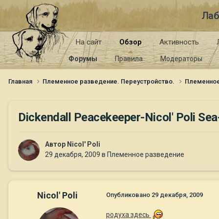
Лаб
На сайт
Обзор
Активность
Форумы
Правила
Модераторы
Главная
Племенное разведение. Переустройство.
Племенно
Dickendall Peacekeeper-Nicol' Poli Se
Автор
Nicol' Poli
29 декабря, 2009
в
Племенное разведение
Nicol' Poli
Опубликовано
29 декабря, 2009
родуха здесь