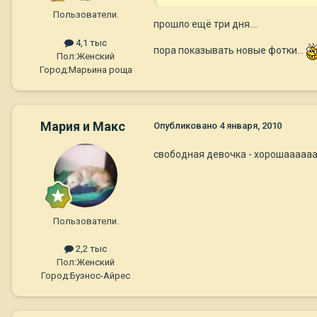
Пользователи.
прошло ещё три дня....
4,1 тыс
пора показывать новые фотки...
Пол:
Женский
Город:
Марьина роща
Мария и Макс
Опубликовано
4 января, 2010
свободная девочка - хорошаааааа
Пользователи.
2,2 тыс
Пол:
Женский
Город:
Буэнос-Айрес