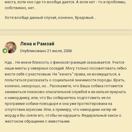
места, если оно где-то вообще дается. А если нет - то и проблемы,
собственно, нет...
Хотя вообще данный случай, конечно, бредовый...
Лена и Рамзай
Опубликовано
21 июля, 2006
Нда... Не иначе близость с финской границей сказывается. Учатся
наши менты у северных соседей. Могу только посоветовать гибко
вести себя с участковым. Не "качать" права, не возмущаться, а
попытаться рассказать о социальной значимости породы. Врать,
конечно, нехорошо, но... Расскажите, что Ваша собака готовится
заниматься поисково-спасательной службой и ее нельзя приучать
к наморднику, или, что Вы собираетесь подготовить ее по
программе собаки-поводыря и она уже протестирована на
отсутствие агрессии. Или, к примеру, что намордник натер ей
морду и Вы сняли его, чтобы не нарушить Федеральный закон о
жестоком обращении с животными.