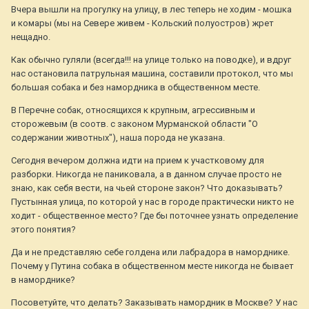
Вчера вышли на прогулку на улицу, в лес теперь не ходим - мошка
и комары (мы на Севере живем - Кольский полуостров) жрет
нещадно.
Как обычно гуляли (всегда!!! на улице только на поводке), и вдруг
нас остановила патрульная машина, составили протокол, что мы
большая собака и без намордника в общественном месте.
В Перечне собак, относящихся к крупным, агрессивным и
сторожевым (в соотв. с законом Мурманской области "О
содержании животных"), наша порода не указана.
Сегодня вечером должна идти на прием к участковому для
разборки. Никогда не паниковала, а в данном случае просто не
знаю, как себя вести, на чьей стороне закон? Что доказывать?
Пустынная улица, по которой у нас в городе практически никто не
ходит - общественное место? Где бы поточнее узнать определение
этого понятия?
Да и не представляю себе голдена или лабрадора в наморднике.
Почему у Путина собака в общественном месте никогда не бывает
в наморднике?
Посоветуйте, что делать? Заказывать намордник в Москве? У нас