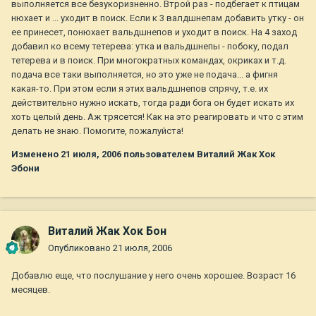
выполняется все безукоризненно. Втрой раз - подбегает к птицам
нюхает и ... уходит в поиск. Если к 3 валдшнепам добавить утку - он
ее принесет, понюхает вальдшнепов и уходит в поиск. На 4 заход
добавил ко всему тетерева: утка и вальдшнепы - побоку, подал
тетерева и в поиск. При многократных командах, окриках и т.д.
подача все таки выполняется, но это уже не подача... а фигня
какая-то. При этом если я этих вальдшнепов спрячу, т.е. их
действительно нужно искать, тогда ради бога он будет искать их
хоть целый день. Аж трясется! Как на это реагировать и что с этим
делать не знаю. Помогите, пожалуйста!
Изменено
21 июля, 2006
пользователем Виталий Жак Хок
Эбони
Виталий Жак Хок Бон
Опубликовано
21 июля, 2006
Добавлю еще, что послушание у него очень хорошее. Возраст 16
месяцев.