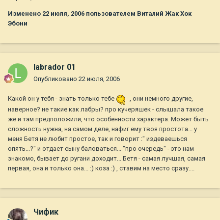
Изменено
22 июля, 2006
пользователем Виталий Жак Хок
Эбони
labrador 01
Опубликовано
22 июля, 2006
Какой он у тебя - знать только тебе
, они немного другие,
наверное? не такие как лабры? про кучеряшек - слышала такое
же и там предположили, что особенности характера. Может быть
сложность нужна, на самом деле, нафиг ему твоя простота... у
меня Бетя не любит простое, так и говорит :" издеваешься
опять...?" и отдает сыну баловаться... "про очередь" - это нам
знакомо, бывает до ругани доходит... Бетя - самая лучшая, самая
первая, она и только она... :) коза :) , ставим на место сразу....
Чифик