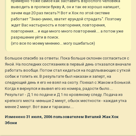
примерно тоже самое как заставить взрослого человека
выводить в прописи букву А, он и так ее хорошо напишет,
зачем еще 20 раз писать?! Вот и Хок по этой системе
работает "Знаю-умею, хватит ерундой страдать". Поэтому
ждет Вас настырность и повторения, повторения,
повторения.... и еще много много повторений.... а потом уже
разрешение уйти в поиск.
(это все по моему мнению... могу ошибаться)
Большое спасибо за ответы. Пока больше склонен согласиться с
Яной. На последних состязаниях в первый день отказался вначале
работать вообще. Потом стал кидаться на подплывающих с уткой
собак и топить их. В результате был наказан и заперт, на
следующий день я его не взял на охоту. Поехал с Жаком и Бонькой.
Когда я вернулся и вывел его из номера, радости было....
Результат - Д 1 по подаче и Д 1 по кровяному следу. Подача из
крепкого места -меньше 2 минут, обыск местности - каждая утка
менее 2 минут. Вот вам и тараканы....
Изменено
31 июля, 2006
пользователем Виталий Жак Хок
Эбони