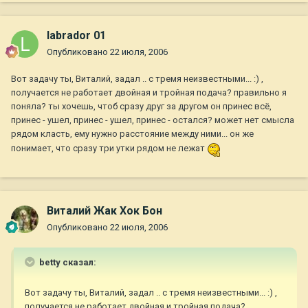
labrador 01
Опубликовано
22 июля, 2006
Вот задачу ты, Виталий, задал .. с тремя неизвестными... :) ,
получается не работает двойная и тройная подача? правильно я
поняла? ты хочешь, чтоб сразу друг за другом он принес всё,
принес - ушел, принес - ушел, принес - остался? может нет смысла
рядом класть, ему нужно расстояние между ними... он же
понимает, что сразу три утки рядом не лежат
Виталий Жак Хок Бон
Опубликовано
22 июля, 2006
betty сказал:
Вот задачу ты, Виталий, задал .. с тремя неизвестными... :) ,
получается не работает двойная и тройная подача?