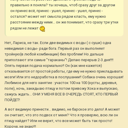
правильно я поняла? ты хочешь, чтоб сразу друг за другом
он принес всё, принес - ушел, принес - ушел, принес -
остался? может нет смысла рядом класть, ему нужно
расстояние между ними... он же понимает, что сразу три утки
рядом не лежат
Нет, Лариса, не так. Если две видимых с воды ( с суши) одна
невидимая с воды- ради бога. Первый раз он выполняет
тройную(в любой комбинации) без проблем! Но дальше
приползают эти самые "тараканы"! Делаю перерыв 2-3 дня!!!!
Опять первая подача нормально!! Он (как мне кажется)
отказывается от простой работы, где ему не нужно прикладывать
мозги! Или это недоработка в послушании!! Собака очень хорошая!
Любимое для него занятие : участок 100 на 100 (кусты, деревья,
поле), ночь, закидыаю птицу и потом привожу Хока и выпускаю,
сажусь ждать... ОНИ У МЕНЯ ВСЕ В ОЧЕРЕДЬ СТОЯТ, КТО ПЕРВЫЙ
ПОЙДЕТ!
А вот видимую принести... видимо, не барское это дело! А может
он считает, что это подвох от меня? Что я проверяю, всю ли он
птицу найдет? Или не верит, что все может быть так просто!
Короче, не знаю!!!