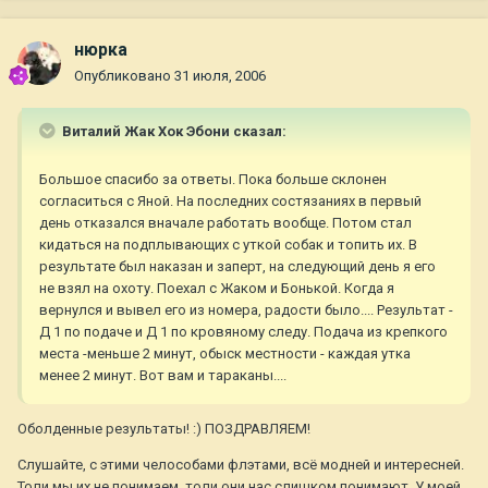
нюрка
Опубликовано
31 июля, 2006
Виталий Жак Хок Эбони сказал:
Большое спасибо за ответы. Пока больше склонен
согласиться с Яной. На последних состязаниях в первый
день отказался вначале работать вообще. Потом стал
кидаться на подплывающих с уткой собак и топить их. В
результате был наказан и заперт, на следующий день я его
не взял на охоту. Поехал с Жаком и Бонькой. Когда я
вернулся и вывел его из номера, радости было.... Результат -
Д 1 по подаче и Д 1 по кровяному следу. Подача из крепкого
места -меньше 2 минут, обыск местности - каждая утка
менее 2 минут. Вот вам и тараканы....
Оболденные результаты! :) ПОЗДРАВЛЯЕМ!
Слушайте, с этими челособами флэтами, всё модней и интересней.
Толи мы их не понимаем, толи они нас слишком понимают. У моей