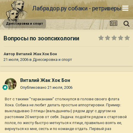
Лабрадор.ру собаки - ретриверы
Дрессировка и спорт
Вопросы по зоопсихологии
Автор
Виталий Жак Хок Бон
21 июля, 2006
в
Дрессировка и спорт
Виталий Жак Хок Бон
Опубликовано
21 июля, 2006
Вот с такими "тараканами" столкнулся в голове своего флэта
Хока. Собака не любит делать простые аппортировки. Пример:
выкладываю 3 птицы (вальдшнепы) рядом друг с другом на
растоянии 20 метров от себя. Задача: подойти рядом к стартовой
полсе, по жесту быстро метнуться к птице, правильно взять ее,
вернуться ко мне, сесть и по команде отдать. Первый раз