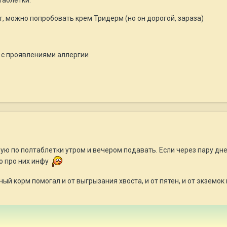
, можно попробовать крем Тридерм (но он дорогой, зараза)
 с проявлениями аллергии
бую по полтаблетки утром и вечером подавать. Если через пару дне
 про них инфу
ый корм помогал и от выгрызания хвоста, и от пятен, и от экземок