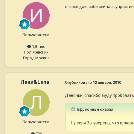
я тоже даю собе сейчас супрастин.
Пользователи.
1,8 тыс
Пол:
Женский
Город:
Москва
Лаки&Lena
Опубликовано
12 января, 2010
Девочки, спасибо! Буду пробовать
Ефросинья сказал:
Пользователи.
Ну если Вы уверены, что аллерг
706