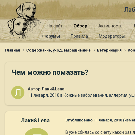
Лаб
На сайт
Обзор
Активность
Форумы
Правила
Модераторы
Главная
Содержание, уход, выращивание
Ветеринария
Кож
Чем можно помазать?
Автор
Лаки&Lena
11 января, 2010
в
Кожные заболевания, аллергия, уши
Лаки&Lena
Опубликовано
11 января, 2010
(изме
В уже сбилась со счету какой раз 