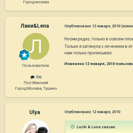
Город:
москва
Лаки&Lena
Опубликовано
12 января, 2010
(изме
Носим редко, только в совсем пло
Только я затянула с лечением в эт
нам только прописывал.
Изменено
12 января, 2010
пользова
Пользователи.
706
Пол:
Женский
Город:
Москва, Тушино
Ulya
Опубликовано
12 января, 2010
Lucki & Lena сказал: