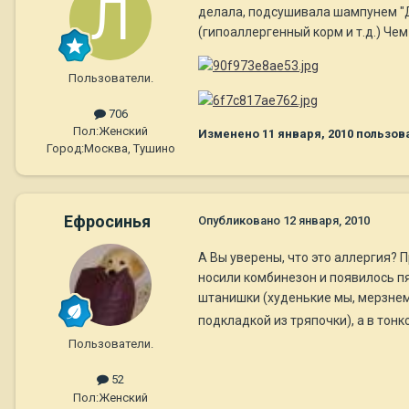
делала, подсушивала шампунем "Д
(гипоаллергенный корм и т.д.) Че
Пользователи.
706
Пол:
Женский
Изменено
11 января, 2010
пользова
Город:
Москва, Тушино
Ефросинья
Опубликовано
12 января, 2010
А Вы уверены, что это аллергия? П
носили комбинезон и появилось пя
штанишки (худенькие мы, мерзне
подкладкой из тряпочки), а в тон
Пользователи.
52
Пол:
Женский