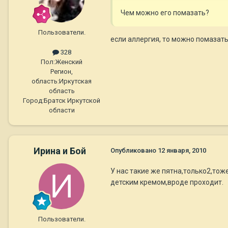
Чем можно его помазать?
Пользователи.
если аллергия, то можно помазат
328
Пол:
Женский
Регион,
область:
Иркутская
область
Город:
Братск Иркутской
области
Ирина и Бой
Опубликовано
12 января, 2010
У нас такие же пятна,только2,то
детским кремом,вроде проходит.
Пользователи.