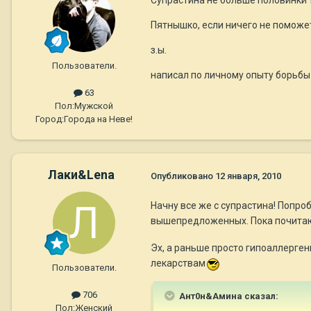
Пятнышко, если ничего не поможет
з.ы.
Пользователи.
написал по личному опыту борьбы
63
Пол:
Мужской
Город:
Города на Неве!
Лаки&Lena
Опубликовано
12 января, 2010
Начну все же с супрастина! Попро
вышепредложенных. Пока почитаю
Эх, а раньше просто гипоаллергенн
лекарствам
Пользователи.
706
Ант0н&Амина сказал:
Пол:
Женский