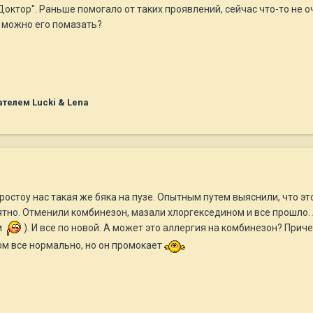
октор". Раньше помогало от таких проявлений, сейчас что-то не 
м можно его помазать?
телем Lucki & Lena
ростоу нас такая же бяка на пузе. Опытным путем выяснили, что это
тно. Отменили комбинезон, мазали хлоргекседином и все прошло. А
м
). И все по новой. А может это аллергия на комбинезон? Прич
ком все нормально, но он промокает