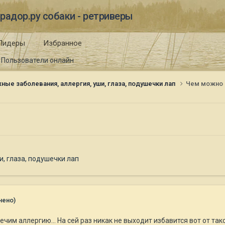
радор.ру собаки - ретриверы
Лидеры
Избранное
Пользователи онлайн
ные заболевания, аллергия, уши, глаза, подушечки лап
Чем можно 
, глаза, подушечки лап
нено)
лечим аллергию... На сей раз никак не выходит избавится вот от так