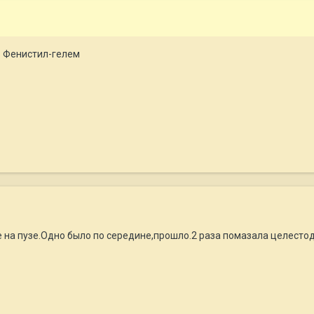
ь Фенистил-гелем
же на пузе.Одно было по середине,прошло.2 раза помазала целест