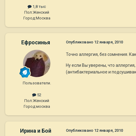
1,8 тыс
Пол:
Женский
Город:
Москва
Ефросинья
Опубликовано
12 января, 2010
Точно аллергия, без сомнения. Как
Ну если Вы уверены, что аллергия
(антибактериальное и подсушиваю
Пользователи.
52
Пол:
Женский
Город:
москва
Ирина и Бой
Опубликовано
12 января, 2010