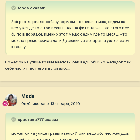
Moda сказал:
2ой раз вырвало собаку кормом + зеленая жижа, сидим на
нем уже где то с той весны - Акана фит энд Фан, до этого все
было в порядке, именно этот мешок едим где то месяц. Что
можно прямо сейчас дать Джеськи из лекарст, а уж вечером
к врачу
может он на улице травы наелся?, они ведь обычно желудок так
себе чистят, вот его и вырвало....
Moda
Опубликовано
13 января, 2010
кристина777 сказал:
может он на улице травы наелся?, они ведь обычно желудок
так себе чистят, вот его и вырвало....