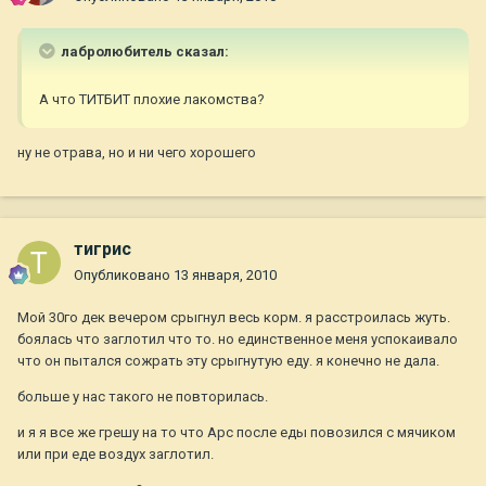
лабролюбитель сказал:
А что ТИТБИТ плохие лакомства?
ну не отрава, но и ни чего хорошего
тигрис
Опубликовано
13 января, 2010
Мой 30го дек вечером срыгнул весь корм. я расстроилась жуть.
боялась что заглотил что то. но единственное меня успокаивало
что он пытался сожрать эту срыгнутую еду. я конечно не дала.
больше у нас такого не повторилась.
и я я все же грешу на то что Арс после еды повозился с мячиком
или при еде воздух заглотил.