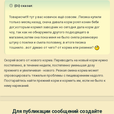
{Di} сказал:
Товарисчи!Я тут у вас новичок ещё совсем...Песика купили
только месяц назад, снача давала корм роял конин беби
дог,которым кормил заводчик но сегодня дала корм дог
чоу, так как не обнаружила другого подходящего в
магазине,затем она пока меня не было сняла резиновую
штуку с поилки и съела половину, в итоге песика
тошнило...вот думаю от чего? от корма или резинки?
Скорей всего от нового корма. Переводить на новый корм нужно
постепенно, в течение недели, постепенно уменьшая дозу
прежнего и увеличивая - нового. Резкая смена корма может
спровоцировать тяжелые проблемы с пищеварением надолго.
Постарайтесь найти прежний корм и кормить им, если не было к
нему нареканий.
Для публикации сообщений создайте