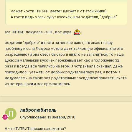
может кости ТИТБИТ даете? (может и от этой химии).
А гости ведь могли сунут кусочек, или родители, "добрые"
ага ТИТБИТ покупала на НГ, вот дура
родители "добрые" и гости ни чего не дают, т.к знают нашу
проблему и если Ледюхе можно дать тайком (не официально это
разрешенно) и она съест быстро и ни кто не запалиться, то наша
Джесси маленький кусочек пережевывает как и положенно 32
раза и всегда все палились на этом, я устраивала скандал, даже
приходилось уезжать от добрых родителей пару раз, а потом я
додумалась на таких вот родственных посиделках показать счета
из ветеринарки и все прекратилось.
лабролюбитель
Опубликовано
13 января, 2010
А что ТИТБИТ плохие лакомства?