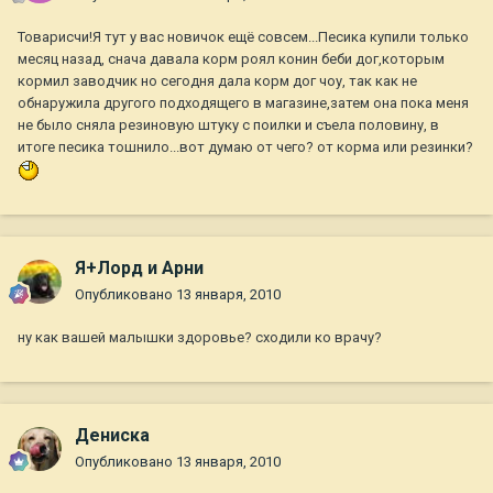
Товарисчи!Я тут у вас новичок ещё совсем...Песика купили только
месяц назад, снача давала корм роял конин беби дог,которым
кормил заводчик но сегодня дала корм дог чоу, так как не
обнаружила другого подходящего в магазине,затем она пока меня
не было сняла резиновую штуку с поилки и съела половину, в
итоге песика тошнило...вот думаю от чего? от корма или резинки?
Я+Лорд и Арни
Опубликовано
13 января, 2010
ну как вашей малышки здоровье? сходили ко врачу?
Дениска
Опубликовано
13 января, 2010