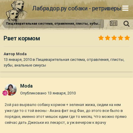
Лабрадор.ру собаки - ретриверы
Пищеварительная система, отравления, глисты, зубы, анальные синусы
Рвет кормом
Автор
Moda
13 января, 2010
в
Пищеварительная система, отравления, глисты,
зубы, анальные синусы
Moda
Опубликовано
13 января, 2010
2ой раз вырвало собаку кормом + зеленая жижа, сидим на нем
уже где то с той весны - Акана фит энд Фан, до этого все было в
порядке, именно этот мешок едим где то месяц. Что можно прямо
сейчас дать Джеськи из лекарст, а уж вечером к врачу