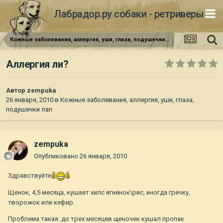
Лабрадор.ру собаки - ретриверы
Кожные заболевания, аллергия, уши, глаза, подушечки лап
Аллергия ли?
Автор
zempuka
26 января, 2010
в
Кожные заболевания, аллергия, уши, глаза,
подушечки лап
zempuka
Опубликовано
26 января, 2010
Здравствуйте
Щенок, 4,5 месяца, кушает хилс ягненок\рис, иногда гречку,
творожок или кефир.
Проблема такая: до трех месяцев щеночек кушал пропак