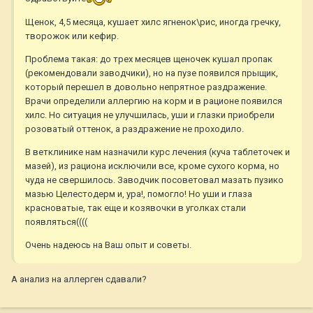
Щенок, 4,5 месяца, кушает хилс ягненок\рис, иногда гречку,
творожок или кефир.
Проблема такая: до трех месяцев щеночек кушал пропак
(рекомендовали заводчики), но на пузе появился прыщик,
который перешел в довольно непрятное раздражение.
Врачи определили аллергию на корм и в рационе появился
хилс. Но ситуация не улучшилась, уши и глазки приобрели
розоватый оттенок, а раздражение не проходило.
В ветклинике нам назначили курс лечения (куча таблеточек и
мазей), из рациона исключили все, кроме сухого корма, но
чуда не свершилось. Заводчик посоветовал мазать пузико
мазью Целестодерм и, ура!, помогло! Но уши и глаза
красноватые, так еще и козявочки в уголках стали
появляться((((
Очень надеюсь на Ваш опыт и советы.
А анализ на аллерген сдавали?