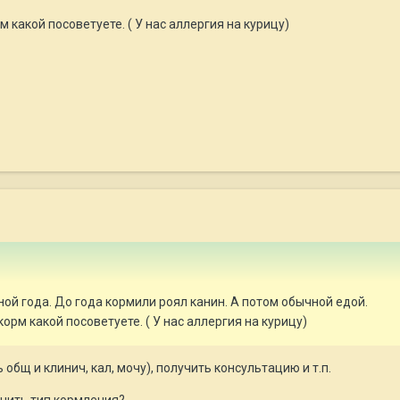
 какой посоветуете. ( У нас аллергия на курицу)
ной года. До года кормили роял канин. А потом обычной едой.
орм какой посоветуете. ( У нас аллергия на курицу)
 общ и клинич, кал, мочу), получить консультацию и т.п.