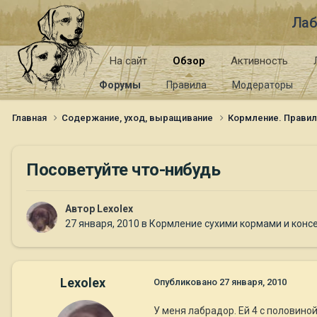
Лаб
На сайт
Обзор
Активность
Форумы
Правила
Модераторы
Главная
Содержание, уход, выращивание
Кормление. Правил
Посоветуйте что-нибудь
Автор
Lexolex
27 января, 2010
в
Кормление сухими кормами и конс
Lexolex
Опубликовано
27 января, 2010
У меня лабрадор. Ей 4 с половиной