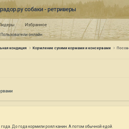
радор.ру собаки - ретриверы
Лидеры
Избранное
Пользователи онлайн
ьная кондиция
Кормление сухими кормами и консервами
Посове
ервами
 года. До года кормили роял канин. А потом обычной едой.