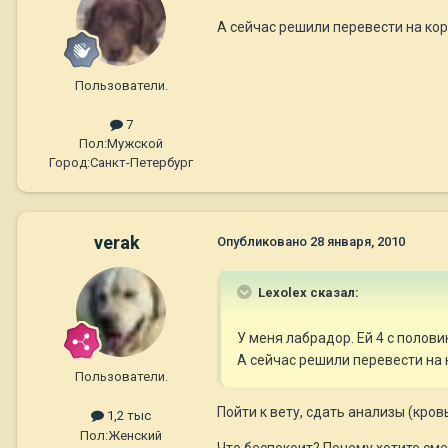
А сейчас решили перевести на корм
Пользователи.
7
Пол:
Мужской
Город:
Санкт-Петербург
verak
Опубликовано
28 января, 2010
Lexolex сказал:
У меня лабрадор. Ей 4 с полови
А сейчас решили перевести на к
Пользователи.
Пойти к вету, сдать анализы (кровь
1,2 тыс
Пол:
Женский