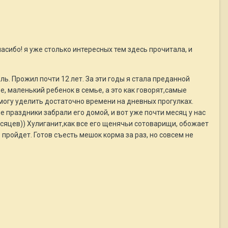
асибо! я уже столько интересных тем здесь прочитала, и
ль. Прожил почти 12 лет. За эти годы я стала преданной
е, маленький ребенок в семье, а это как говорят,самые
могу уделить достаточно времени на дневных прогулках.
праздники забрали его домой, и вот уже почти месяц у нас
есяцев)) Хулиганит,как все его щенячьи сотоварищи, обожает
о пройдет. Готов съесть мешок корма за раз, но совсем не