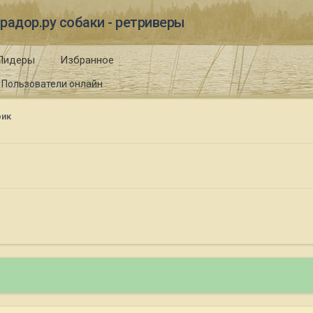
радор.ру собаки - ретриверы
Лидеры
Избранное
Пользователи онлайн
рик