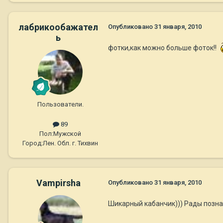
лабрикообажател
Опубликовано
31 января, 2010
ь
фотки,как можно больше фоток!!
Пользователи.
89
Пол:
Мужской
Город:
Лен. Обл. г. Тихвин
Vampirsha
Опубликовано
31 января, 2010
Шикарный кабанчик))) Рады позна