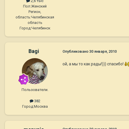
2,6 тыс
Пол:
Женский
Регион,
область:
Челябинская
область
Город:
Челябинск
Bagi
Опубликовано
30 января, 2010
ой, а мы то как рады!))) спасибо!
Пользователи.
382
Город:
Москва