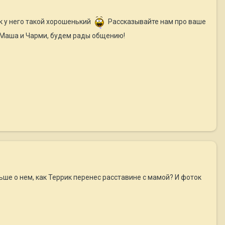
 у него такой хорошенький
Рассказывайте нам про ваше
 Маша и Чарми, будем рады общению!
ше о нем, как Террик перенес расставине с мамой? И фоток