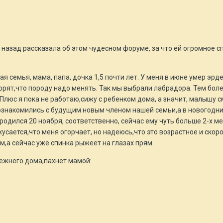
 назад рассказала об этом чудесном форуме, за что ей огромное сп
я семья, мама, папа, дочка 1,5 почти лет. У меня в июне умер эрде
ворят,что породу надо менять. Так мы выбрали лабрадора. Тем боле
люс я пока не работаю,сижу с ребенком дома, а значит, малышу с
знакомились с будущим новым членом нашей семьи,а в новогодние 
родился 20 ноября, соответственно, сейчас ему чуть больше 2-х м
 кусается,что меня огорчает, но надеюсь,что это возрастное и скор
м,а сейчас уже спинка рыжеет на глазах прям.
режнего дома,пахнет мамой: