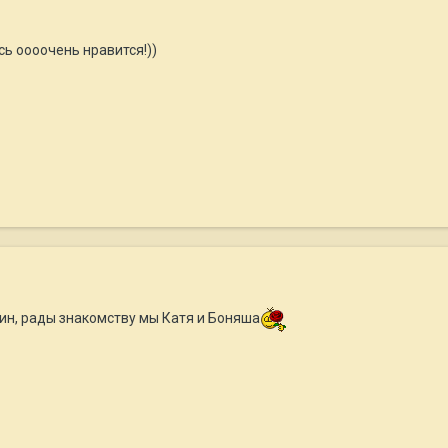
сь оооочень нравится!))
ин, рады знакомству мы Катя и Боняша