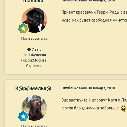
manunia
Опубликовано
30 января, 2010
Привет красавчик Терри! Рады с 
чудо, как будет свободная минутка
Пользователи.
7 тыс
Пол:
Женский
Город:
Москва,
Строгино
К@р@мельк@
Опубликовано
30 января, 2010
Здравствуйте, нас зовут Катя и Л
фоток блондинчика побольше
Пользователи.