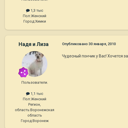
1,3 тыс
Пол:
Женский
Город:
Химки
Надя и Лиза
Опубликовано
30 января, 2010
Чудесный пончик у Вас! Хочется з
Пользователи.
1,1 тыс
Пол:
Женский
Регион,
область:
Воронежская
область
Город:
Воронеж