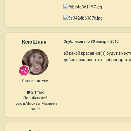
КсюШаня
Опубликовано
30 января, 2010
ай какой красавчик))) будут вмес
добро пожаловать в лаброцарство
Пользователи.
2,1 тыс
Пол:
Женский
Город:
Москва, Марьина
роща