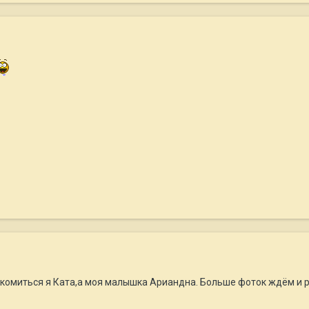
комиться я Ката,а моя малышка Ариандна. Больше фоток ждём и 