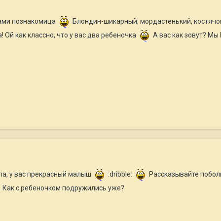
вами познакомица
Блондин-шикарный, мордастенький, костячок
! Ой как классно, что у вас два ребеночка
А вас как зовут? Мы
ила, у вас прекрасный малыш
:dribble:
Рассказывайте поболь
Как с ребеночком подружились уже?