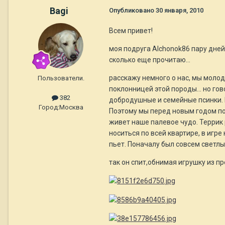
Bagi
Опубликовано
30 января, 2010
Всем привет!
моя подруга Alchonok86 пару дней
сколько еще прочитаю...
расскажу немного о нас, мы молода
Пользователи.
поклонницей этой породы... но го
382
добродушные и семейные псинки. П
Город:
Москва
Поэтому мы перед новым годом по
живет наше палевое чудо. Террик 
носиться по всей квартире, в игре
пьет. Поначалу был совсем светлы
так он спит,обнимая игрушку из п