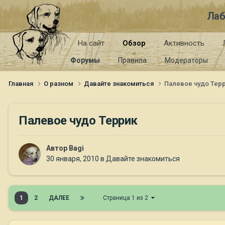
Лаб
На сайт
Обзор
Активность
Форумы
Правила
Модераторы
Главная
О разном
Давайте знакомиться
Палевое чудо Тер
Палевое чудо Террик
Автор
Bagi
30 января, 2010
в
Давайте знакомиться
1
2
ДАЛЕЕ
Страница 1 из 2