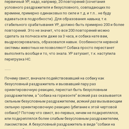
первичный УР, надо, напрмер, 20 повторений (сочетания
условного раздражителя и безусловного, совпадающих по
времени, примерно одинаковых по силе и т.д. и т.п... не буду
вдаваться в подробности). Для образования
навыка
, т.е.
стабильного срабатывания УР, должно быть примерно 200 и более
повторений. Это не значит, что все 200 повторений можно
сделать за полчаса или даже за 3 часа, и собака нате вам,
выдрессировалась, образовался навык. Особенности нервной
системы животных не позволяют! Собака просто перестанет
выполнять вообще и то, что знала. УР затухает, т.к. наступила
перегрузка НС.
.......
Почему свист, вначале подействовавший на собаку как
безусловный раздражитель и вызвавший пару раз
ориентировочную реакцию, перестал быть безусловным
раздражителем, а "собака на горизонте" всякий раз оказывается
сильным безусловным раздражителем,
всякий раз
вызывающим
сильную ориентировочную реакцию (убегание к этой чертовой
собаке)? Потому что свист, во-первых, ничем не подкреплялся,
или подкреплялся более слабым безусловным раздражителем,
лакомством. А безусловный раздражитель в виде "собаки на