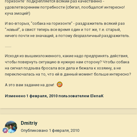
горизонте" подкрепляется всякий раз качественно -
удовлетворением потребности (сбегал, пообщался! интересно!
куча эмоций!)
И во-вторых, "собака на горизонте" - раздражитель всякий раз
"
новый
", а свист теперь все время один и тот же, т.е. старый,
ничего почти не значащий, а потому
безразличный
раздражитель.
.......
Исходя из вышеизложенного, какие надо предпринять действия,
чтобы повернуть ситуацию в нужную нам сторону? Чтобы собака
на сигнал подзыва бросала все дела и бежала к хозяину, а не
переключалась на то, что ей в данный момент больше интересно?
А это вам задание на дом!
Изменено
1 февраля, 2010
пользователем ElenaK
Dmitriy
Опубликовано
1 февраля, 2010