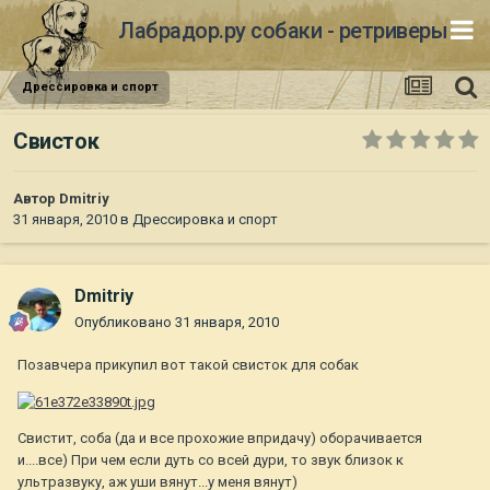
Лабрадор.ру собаки - ретриверы
Дрессировка и спорт
Свисток
Автор
Dmitriy
31 января, 2010
в
Дрессировка и спорт
Dmitriy
Опубликовано
31 января, 2010
Позавчера прикупил вот такой свисток для собак
Свистит, соба (да и все прохожие впридачу) оборачивается
и....все) При чем если дуть со всей дури, то звук близок к
ультразвуку, аж уши вянут...у меня вянут)