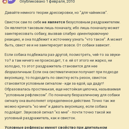
Опубликовано
1 февраля, 2010
Давайте немного теории дрессировки, но "для чайников".
Свисток сам по себе
не является
безусловным раздражителем.
Он является таковым лишь поначалу, ибо лишь поначалу может
заинтересовать собаку, вызвав слабую
ориентировочную
реакцию, и она подбежит к источнику узнать "что такое". А может
быть, свист ее и не заинтересует вовсе. От собаки зависит.
Если собака подбежала раз-другой, посмотреть, чей-то за звуки-
то? а там ничего не происходит, т.е. ей от этого ни жарко, ни
холодно, то этот раздражитель становится для нее
безразличным
. Если она систематически получает при подходе
вкусняшку, то подходить по свистку есть резон, свисток
становится условным сигналом - иди за едой, ща дадут!
Образовалась простенькая, еще нестойкая цепочка, называемая
"условным рефлексом". По поначалу безразличному для собаки
сигналу она выполняет определенное действие. Точно так же
можно кричать "ко мне" и давать вкусняшку, если собака
подойдет. Звуковой сигнал "ко мне" - почти точно такой же
условный раздражитель, как и свисток.
Условные рефлексы имеют свойство при длительном