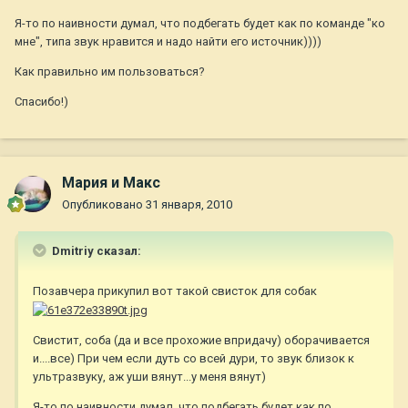
Я-то по наивности думал, что подбегать будет как по команде "ко
мне", типа звук нравится и надо найти его источник))))
Как правильно им пользоваться?
Спасибо!)
Мария и Макс
Опубликовано
31 января, 2010
Dmitriy сказал:
Позавчера прикупил вот такой свисток для собак
Свистит, соба (да и все прохожие впридачу) оборачивается
и....все) При чем если дуть со всей дури, то звук близок к
ультразвуку, аж уши вянут...у меня вянут)
Я-то по наивности думал, что подбегать будет как по