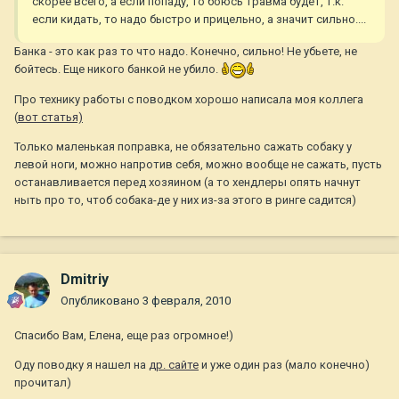
скорее всего, а если попаду, то боюсь травма будет, т.к.
если кидать, то надо быстро и прицельно, а значит сильно....
Банка - это как раз то что надо. Конечно, сильно! Не убьете, не
бойтесь. Еще никого банкой не убило.
Про технику работы с поводком хорошо написала моя коллега
(
вот статья)
Только маленькая поправка, не обязательно сажать собаку у
левой ноги, можно напротив себя, можно вообще не сажать, пусть
останавливается перед хозяином (а то хендлеры опять начнут
ныть про то, чтоб собака-де у них из-за этого в ринге садится)
Dmitriy
Опубликовано
3 февраля, 2010
Спасибо Вам, Елена, еще раз огромное!)
Оду поводку я нашел на
др. сайте
и уже один раз (мало конечно)
прочитал)