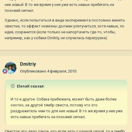
нее
новый
. В то же время у нее уже есть навык прибегать на
похожий сигнал.
Однако, если попытаться в виде эксперимента постоянно менять
свистки, то эффект новизны должен улетучиться, хотя навык, по
идее, сохранится (если только не напортачить где-то, чтобы,
например, как у собаки Dmitriy, не случилась перегрузка)
Dmitriy
Опубликовано
4 февраля, 2010
ElenaK сказал:
И то и другое. Собака прибежала, может быть даже более
охотно, на другой тембр свиста, потому что это
раздражитель чем-то для нее
новый
. В то же время у нее уже
есть навык прибегать на похожий сигнал.
Свисток это дело такое, что если дуть с разной силой, то и тембр