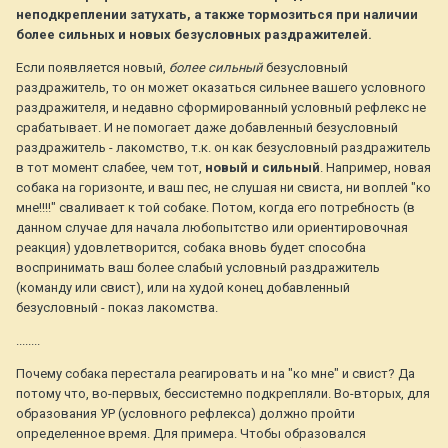
неподкреплении затухать, а также тормозиться при наличии
более сильных и новых безусловных раздражителей.
Если появляется новый,
более сильный
безусловный
раздражитель, то он может оказаться сильнее вашего условного
раздражителя, и недавно сформированный условный рефлекс не
срабатывает. И не помогает даже добавленный безусловный
раздражитель - лакомство, т.к. он как безусловный раздражитель
в тот момент слабее, чем тот,
новый и сильный
. Например, новая
собака на горизонте, и ваш пес, не слушая ни свиста, ни воплей "ко
мне!!!!" сваливает к той собаке. Потом, когда его потребность (в
данном случае для начала любопытство или ориентировочная
реакция) удовлетворится, собака вновь будет способна
воспринимать ваш более слабый условный раздражитель
(команду или свист), или на худой конец добавленный
безусловный - показ лакомства.
........
Почему собака перестала реагировать и на "ко мне" и свист? Да
потому что, во-первых, бессистемно подкрепляли. Во-вторых, для
образования УР (условного рефлекса) должно пройти
определенное время. Для примера. Чтобы образовался