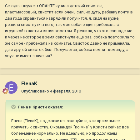
Сегодня внучке в ОЛАНТЕ купила детский свисток,
пластмассовый, свистит если очень сильно дуть, ребенку почти в
два года справиться навряд-ли получится, я, сидя на кухне,
решила свистнуть в него, так моя собаченция прибежала с
игрушкой в пасти и виляя хвостом. Я решила, что это совпадение
и через некоторое время свистнула еще раз, собака повторила то
же самое - прибежала из комнаты. Свисток давно не применяла,
да и другой свисток был. Получается, собака помнит команду, а
звук не имеет значения?
ElenaK
Опубликовано
4 февраля, 2010
Лена и Кристи сказал:
Елена (ElenaK), подскажите пожалуйста, как правильнее
приучать к свистку. С командой "ко мне" у Кристи сейчас все
более-менее нормально. Не идеально, но продолжаем
трудится в этом направлении, 70% - подход с первого раза,