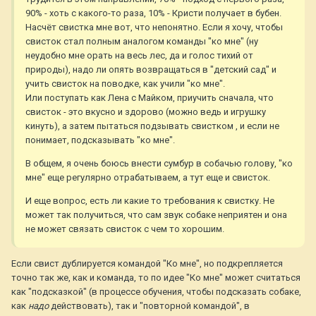
90% - хоть с какого-то раза, 10% - Кристи получает в бубен.
Насчёт свистка мне вот, что непонятно. Если я хочу, чтобы
свисток стал полным аналогом команды "ко мне" (ну
неудобно мне орать на весь лес, да и голос тихий от
природы), надо ли опять возвращаться в "детский сад" и
учить свисток на поводке, как учили "ко мне".
Или поступать как Лена с Майком, приучить сначала, что
свисток - это вкусно и здорово (можно ведь и игрушку
кинуть), а затем пытаться подзывать свистком , и если не
понимает, подсказывать "ко мне".
В общем, я очень боюсь внести сумбур в собачью голову, "ко
мне" еще регулярно отрабатываем, а тут еще и свисток.
И еще вопрос, есть ли какие то требования к свистку. Не
может так получиться, что сам звук собаке неприятен и она
не может связать свисток с чем то хорошим.
Если свист дублируется командой "Ко мне", но подкрепляется
точно так же, как и команда, то по идее "Ко мне" может считаться
как "подсказкой" (в процессе обучения, чтобы подсказать собаке,
как
надо
действовать), так и "повторной командой", в