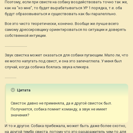
Поэтому, если при свисте на собаку воздействовать точно так же,
как на "ко мне", то будет вырабатываться УР 1 порядка, т.е. оба
будут образовываться и существовать как бы паралелльно.
Все это чисто теоретически, конечно. Вообще же лучше всего
самому дрессировщику ориентироваться по ситуации и доверять
собственной интуиции.
.........................
Звук свистка может оказаться для собаки пугающим. Мало ли, что
ее могло напугать под свист, и она это запечатлела. У меня был
случай, когда собачка боялась звука кликера.
.............
Цитата
Свисток давно не применяла, да и другой свисток был.
Получается, собака помнит команду, а звук не имеет
значения?
И то и другое. Собака прибежала, может быть даже более охотно,
на другой тембр свиста, потому что это раздражитель чем-то для