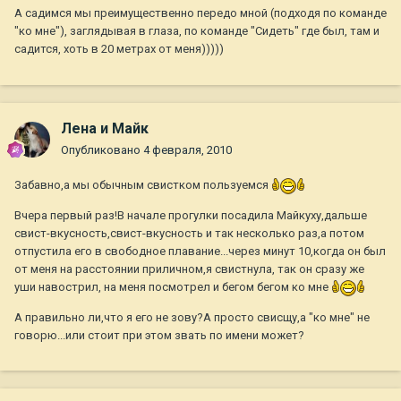
А садимся мы преимущественно передо мной (подходя по команде
"ко мне"), заглядывая в глаза, по команде "Сидеть" где был, там и
садится, хоть в 20 метрах от меня)))))
Лена и Майк
Опубликовано
4 февраля, 2010
Забавно,а мы обычным свистком пользуемся
Вчера первый раз!В начале прогулки посадила Майкуху,дальше
свист-вкусность,свист-вкусность и так несколько раз,а потом
отпустила его в свободное плавание...через минут 10,когда он был
от меня на расстоянии приличном,я свистнула, так он сразу же
уши навострил, на меня посмотрел и бегом бегом ко мне
А правильно ли,что я его не зову?А просто свисщу,а "ко мне" не
говорю...или стоит при этом звать по имени может?