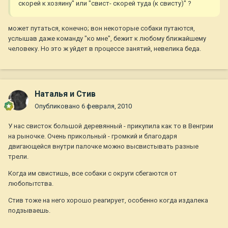
скорей к хозяину" или "свист- скорей туда (к свисту)" ?
может путаться, конечно; вон некоторые собаки путаются,
услышав даже команду "ко мне", бежит к любому ближайшему
человеку. Но это ж уйдет в процессе занятий, невелика беда.
Наталья и Стив
Опубликовано
6 февраля, 2010
У нас свисток большой деревянный - прикупила как то в Венгрии
на рыночке. Очень прикольный - громкий и благодаря
двигающейся внутри палочке можно высвистывать разные
трели.
Когда им свистишь, все собаки с округи сбегаются от
любопытства.
Стив тоже на него хорошо реагирует, особенно когда издалека
подзываешь.