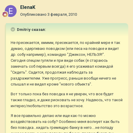
ElenaK
Опубликовано
3 февраля, 2010
Dmitriy сказал:
Не пресекается, хмммм, пресекается, по крайней мере я так
думаю, одергиваю поводком (ели песа на поводке и видит
др. собу например), командую "Джексон, НЕЛЬЗЯ!".
Сегодня спецом гуляли и при виде собак (я стараюсь
замечать соб первым всегда) я его усаживал командой
"Сидеть". Садится, продолжая наблюдать за
раздражителем. Уже прогресс, раньше вообще ничего не
слышал и не видел кроме "нового объекта".
Вот только пока без поводка я не уверен, что все будет
также гладко, и даже рисковать не хочу. Надеюсь, что такой
интерес/любопытство это возрастное.
Я все правильно делаю или еще как-то можно
воздействовать на собу? Особенно меня волнует как быть
без поводка...кидать гремящую банку в него....не попаду