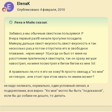
ElenaK
Опубликовано
4 февраля, 2010
Лена и Майк сказал:
Забавно,а мы обычным свистком пользуемся :P
Вчера первый раз!В начале прогулки посадила
Майкуху,дальше свист-вкусность,свист-вкусность и так
несколько раз,а потом отпустила его в свободное
плавание...через минут 10,когда он был от меня на
расстоянии приличном,я свистнула, так он сразу же уши
навострил, на меня посмотрел и бегом бегом ко мне :lol:
А правильно ли,что я его не зову?А просто свисщу,а "ко мне"
не говорю...или стоит при этом звать по имени может?
не надо окликать, нормально, один условный сигнал, и
подкрепление, все верно. "Ко мне" могло бы быть "подсказкой",
если бы до собаки не дошло, то делать.