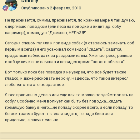
Dmitriy
Опубликовано
2 февраля, 2010
Не пресекается, хмммм, пресекается, по крайней мере я так думаю,
одергиваю поводком (ели песа на поводке и видит др. собу
например), командую "Джексон, НЕЛЬЗЯ!".
Сегодня спецом гуляли и при виде собак (я стараюсь замечать соб
первым всегда) я его усаживал командой "Сидеть". Садится,
продолжая наблюдать за раздражителем. Уже прогресс, раньше
вообще ничего не слышал и не видел кроме "нового объекта".
Вот только пока без поводка я не уверен, что все будет также
гладко, и даже рисковать не хочу. Надеюсь, что такой интерес/
любопытство это возрастное.
Я все правильно делаю или еще как-то можно воздействовать на
собу? Особенно меня волнует как быть без поводка...кидать
гремящую банку в него....не попаду скорее всего, а если попаду, то
боюсь травма будет, т.к. если кидать, то надо быстро и
прицельно, а значит сильно....