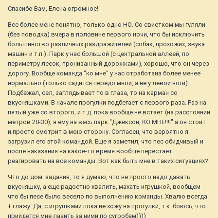
Спасибо Вам, Елена огромное!
Все более мене понятно, только одно НО. Со свистком мы гуляли
(без поводка) вчера в половине первого ночи, что бы исключить
большинство различных раздражителей (собак, прохожих, звука
машин и т.п.). Парк у нас большой (с центральной аллеей, по
периметру лесок, пронизанный дорожками), хорошо, что он через
дорогу. Вообще команда "ко мне" у нас отработана более менее
нормально (только садится передо мной, а не у левой ноги).
Подбежал, сел, заглядывает то в глаза, то на карман со
вкусняшками. В начале прогулки подбегает с первого раза. Раз на
пятый уже со второго, и т.д. пока вообще не встает (на расстоянии
метров 20-30), я ему на весь парк "Джексон, КО МНЕ!!!!" а он стоит
и просто смотрит в мою сторону. Согласен, что вероятно я
загрузил его этой командой. Еще я заметил, что пес обидчивый и
после наказания на какое-то время вообще перестает
реагировать на все команды. Вот как быть мне в таких ситуациях?
Что до дом. задания, то я думаю, что не просто надо давать
вкусняшку, а еще радостно хвалить, махать игрушкой, вообщем
что бы песе было весело по выполнению команды. Хвалю всегда
+ глажу. Да, с игрушками пока не хожу на прогулки, т.к. боюсь, что
прийдется мне лазить за ними по сугробам))))