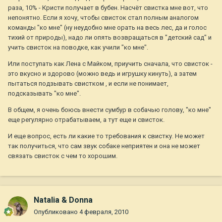
раза, 10% - Кристи получает в бубен. Насчёт свистка мне вот, что
непонятно. Если я хочу, чтобы свисток стал полным аналогом
команды "ко мне" (ну неудобно мне орать на весь лес, да и голос
тихий от природы), надо ли опять возвращаться в "детский сад" и
учить свисток на поводке, как учили "ко мне".
Или поступать как Лена с Майком, приучить сначала, что свисток -
это вкусно и здорово (можно ведь и игрушку кинуть), а затем
пытаться подзывать свистком , и если не понимает,
подсказывать "ко мне".
В общем, я очень боюсь внести сумбур в собачью голову, "ко мне"
еще регулярно отрабатываем, а тут еще и свисток.
И еще вопрос, есть ли какие то требования к свистку. Не может
так получиться, что сам звук собаке неприятен и она не может
связать свисток с чем то хорошим.
Natalia & Donna
Опубликовано
4 февраля, 2010