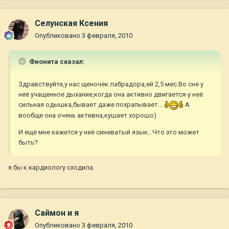
Селунская Ксения
Опубликовано
3 февраля, 2010
Фионита сказал:
Здравствуйте,у нас щеночек лабрадора,ей 2,5 мес.Во сне у
неё учащенное дыхание,когда она активно двигается-у неё
сильная одышка,бывает даже похрапывает...
А
вообще она очень активна,кушает хорошо)
И ещё мне кажется у неё синеватый язык...Что это может
быть?
я бы к кардиологу сходила.
Саймон и я
Опубликовано
3 февраля, 2010