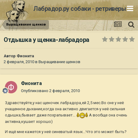
Лабрадор.ру собаки - ретриверы
Выращивание щенков
Отдышка у щенка-лабрадора
Автор
Фионита
2 февраля, 2010
в
Выращивание щенков
Фионита
Опубликовано
2 февраля, 2010
Здравствуйте,у нас щеночек лабрадора,ей 2,5 мес.Во сне у неё
учащенное дыхание,когда она активно двигается-у неё сильная
одышка,бывает даже похрапывает...
А вообще она очень
активна,кушает хорошо)
И ещё мне кажется у неё синеватый язык...Что это может быть?