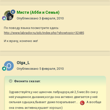
Мисти (Абби и Семья)
Опубликовано
3 февраля, 2010
По поводу языка посмотрите здесь:
http://www.labrador.ru/ipb/index.php?showtopic=32485
И к врачу, конечно же!
Olga_L
Опубликовано
5 февраля, 2010
Фионита сказал:
Здравствуйте,у нас щеночек лабрадора,ей 2,5 мес.Во сне у
неё учащенное дыхание,когда она активно двигается-у неё
сильная одышка,бывает даже похрапывает...
А вообще
она очень активна,кушает хорошо)