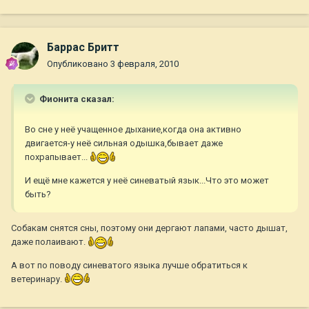
Баррас Бритт
Опубликовано
3 февраля, 2010
Фионита сказал:
Во сне у неё учащенное дыхание,когда она активно
двигается-у неё сильная одышка,бывает даже
похрапывает...
И ещё мне кажется у неё синеватый язык...Что это может
быть?
Собакам снятся сны, поэтому они дергают лапами, часто дышат,
даже полаивают.
А вот по поводу синеватого языка лучше обратиться к
ветеринару.