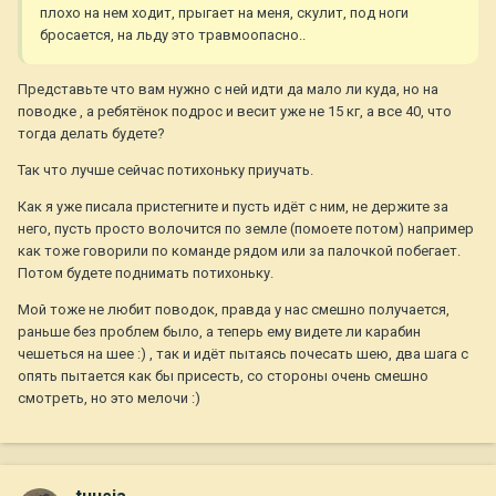
плохо на нем ходит, прыгает на меня, скулит, под ноги
бросается, на льду это травмоопасно..
Представьте что вам нужно с ней идти да мало ли куда, но на
поводке , а ребятёнок подрос и весит уже не 15 кг, а все 40, что
тогда делать будете?
Так что лучше сейчас потихоньку приучать.
Как я уже писала пристегните и пусть идёт с ним, не держите за
него, пусть просто волочится по земле (помоете потом) например
как тоже говорили по команде рядом или за палочкой побегает.
Потом будете поднимать потихоньку.
Мой тоже не любит поводок, правда у нас смешно получается,
раньше без проблем было, а теперь ему видете ли карабин
чешеться на шее :) , так и идёт пытаясь почесать шею, два шага с
опять пытается как бы присесть, со стороны очень смешно
смотреть, но это мелочи :)