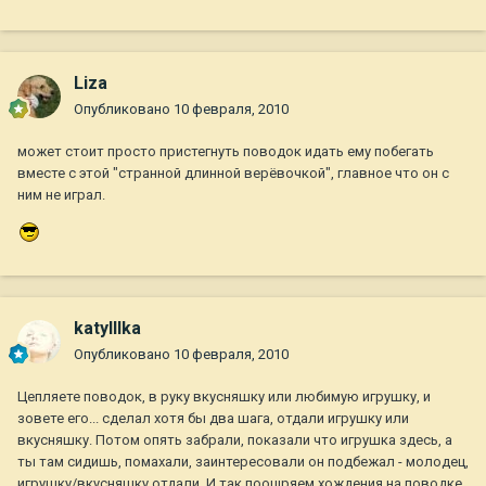
Liza
Опубликовано
10 февраля, 2010
может стоит просто пристегнуть поводок идать ему побегать
вместе с этой "странной длинной верёвочкой", главное что он с
ним не играл.
katylllka
Опубликовано
10 февраля, 2010
Цепляете поводок, в руку вкусняшку или любимую игрушку, и
зовете его... сделал хотя бы два шага, отдали игрушку или
вкусняшку. Потом опять забрали, показали что игрушка здесь, а
ты там сидишь, помахали, заинтересовали он подбежал - молодец,
игрушку/вкусняшку отдали. И так поощряем хождения на поводке