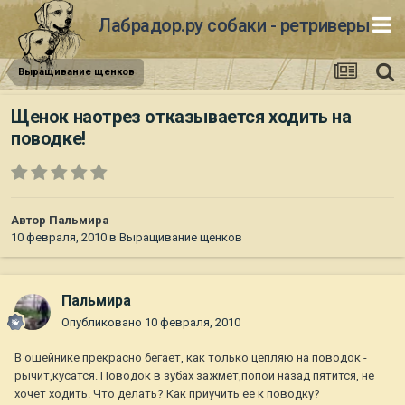
Лабрадор.ру собаки - ретриверы
Выращивание щенков
Щенок наотрез отказывается ходить на
поводке!
Автор
Пальмира
10 февраля, 2010
в
Выращивание щенков
Пальмира
Опубликовано
10 февраля, 2010
В ошейнике прекрасно бегает, как только цепляю на поводок -
рычит,кусатся. Поводок в зубах зажмет,попой назад пятится, не
хочет ходить. Что делать? Как приучить ее к поводку?