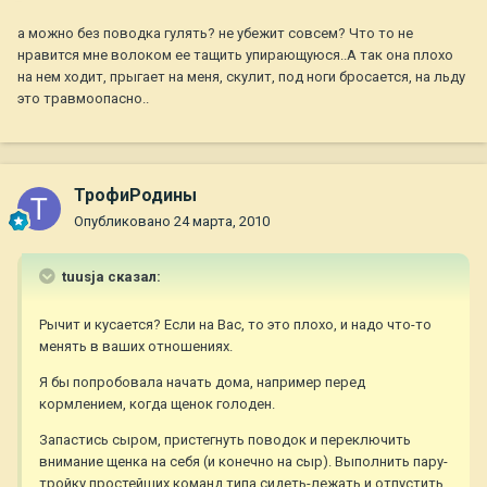
а можно без поводка гулять? не убежит совсем? Что то не
нравится мне волоком ее тащить упирающуюся..А так она плохо
на нем ходит, прыгает на меня, скулит, под ноги бросается, на льду
это травмоопасно..
ТрофиРодины
Опубликовано
24 марта, 2010
tuusja сказал:
Рычит и кусается? Если на Вас, то это плохо, и надо что-то
менять в ваших отношениях.
Я бы попробовала начать дома, например перед
кормлением, когда щенок голоден.
Запастись сыром, пристегнуть поводок и переключить
внимание щенка на себя (и конечно на сыр). Выполнить пару-
тройку простейших команд типа сидеть-лежать и отпустить