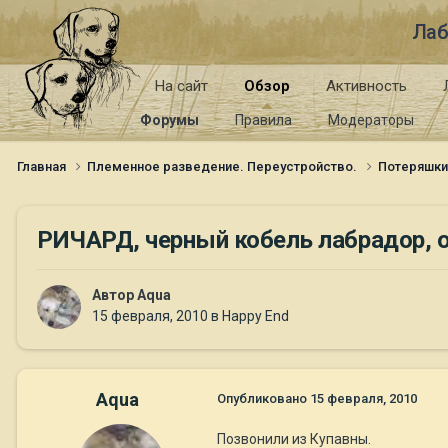
Лаб
На сайт
Обзор
Активность
Форумы
Правила
Модераторы
Главная
Племенное разведение. Переустройство.
Потеряшк
РИЧАРД, черный кобель лабрадор, ок
Автор
Aqua
15 февраля, 2010
в
Happy End
Aqua
Опубликовано
15 февраля, 2010
Позвонили из Купавны.