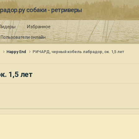
радор.ру собаки - ретриверы
Лидеры
Избранное
Пользователи онлайн
и
Happy End
РИЧАРД, черный кобель лабрадор, ок. 1,5 лет
. 1,5 лет