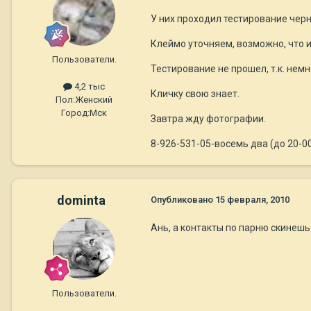
У них проходил тестирование черн
Клеймо уточняем, возможно, что и 
Пользователи.
Тестирование не прошел, т.к. немн
4,2 тыс
Кличку свою знает.
Пол:
Женский
Город:
Мск
Завтра жду фотографии.
8-926-531-05-восемь два (до 20-0
dominta
Опубликовано
15 февраля, 2010
Ань, а контакты по парню скинешь
Пользователи.