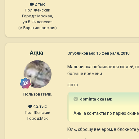
2 тыс
Пол:
Женский
Город:
г.Москва,
ул.Б.Филевская
(м.Баратионовская)
Aqua
Опубликовано
16 февраля, 2010
Мальчишка побаивается людей, по
больше времени.
фото
Пользователи.
dominta сказал:
4,2 тыс
Пол:
Женский
Ань, а контакты по парню скин
Город:
Мск
Юль, сброшу вечером, в блокноте 