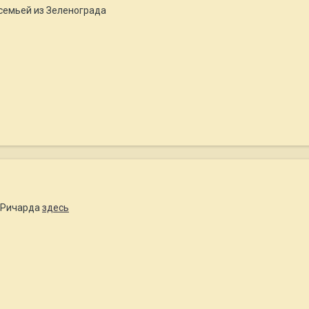
 семьей из Зеленограда
а Ричарда
здесь