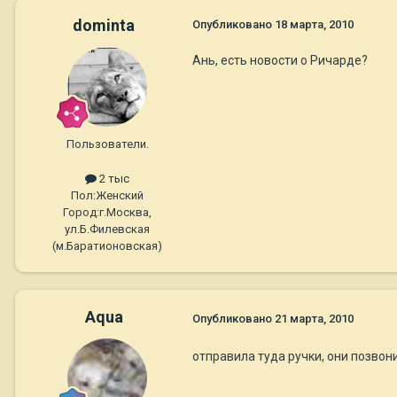
dominta
Опубликовано
18 марта, 2010
Ань, есть новости о Ричарде?
Пользователи.
2 тыс
Пол:
Женский
Город:
г.Москва,
ул.Б.Филевская
(м.Баратионовская)
Aqua
Опубликовано
21 марта, 2010
отправила туда ручки, они позвони