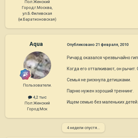
Пол:
Женский
Город:
г.Москва,
ул.Б.Филевская
(м.Баратионовская)
Aqua
Опубликовано
21 февраля, 2010
Ричард оказался чрезвычайно гипе
Когда его отталкивают, он рычит.
Семья не рискнула детишками.
Пользователи.
Парню нужен хороший треннинг.
4,2 тыс
Ищем семью без маленьких детей
Пол:
Женский
Город:
Мск
4 недели спустя...