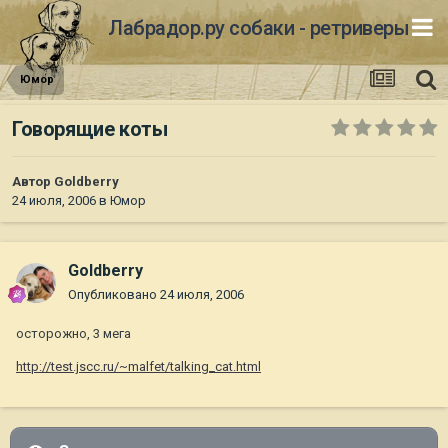
Лабрадор.ру собаки - ретриверы
Юмор
Говорящие коты
Автор
Goldberry
24 июля, 2006
в
Юмор
Goldberry
Опубликовано
24 июля, 2006
осторожно, 3 мега
http://test.jscc.ru/~malfet/talking_cat.html