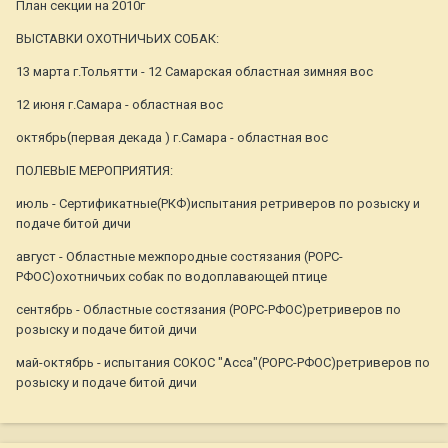
План секции на 2010г
ВЫСТАВКИ ОХОТНИЧЬИХ СОБАК:
13 марта г.Тольятти - 12 Самарская областная зимняя вос
12 июня г.Самара - областная вос
октябрь(первая декада ) г.Самара - областная вос
ПОЛЕВЫЕ МЕРОПРИЯТИЯ:
июль - Сертификатные(РКФ)испытания ретриверов по розыску и
подаче битой дичи
август - Областные межпородные состязания (РОРС-
РФОС)охотничьих собак по водоплавающей птице
сентябрь - Областные состязания (РОРС-РФОС)ретриверов по
розыску и подаче битой дичи
май-октябрь - испытания СОКОС "Асса"(РОРС-РФОС)ретриверов по
розыску и подаче битой дичи