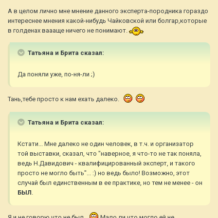
А в целом лично мне мнение данного эксперта-породника гораздо
интереснее мнения какой-нибудь Чайковской или болгар,которые
в голденах ваааще ничего не понимают.
Татьяна и Брита сказал:
Да поняли уже, по-ня-ли ;)
Тань,тебе просто к нам ехать далеко.
Татьяна и Брита сказал:
Кстати... Мне далеко не один человек, в т.ч. и организатор
той выставки, сказал, что "наверное, я что-то не так поняла,
ведь Н.Давидович - квалифицированный эксперт, и такого
просто не могло быть"... :) но ведь было! Возможно, этот
случай был единственным в ее практике, но тем не менее - он
БЫЛ
.
Я и не говорю,что не был.
Мало ли что могло ей не