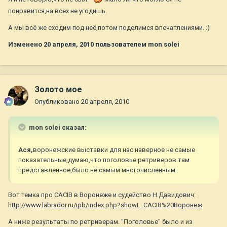
понравится,на всех не угодишь.
А мы всё же сходим под неё,потом поделимся впечатлениями. :)
Изменено
20 апреля, 2010
пользователем mon solei
Золото мое
Опубликовано
20 апреля, 2010
mon solei сказал:
Ася,
воронежские выставки для нас наверное не самые
показательные,думаю,что поголовье ретриверов там
представленное,было не самым многочисленным.
Вот темка про CACIB в Воронеже и судейство Н.Давидович:
http://www.labrador.ru/ipb/index.php?showt...CACIB%20Воронеж
А ниже результаты по ретриверам. "Поголовье" было и из