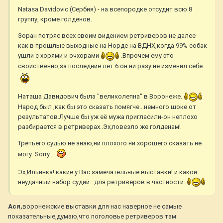
Natasa Davidovic (Сербия) - на всепородке отсудит всю 8
группу, кроме голденов.
Зоран потряс всех своим видением ретриверов не далее
как в прошлые выходные на Норде на ВДНХ,когда 99% собак
ушли с хорями и очхорами
.Впрочем ему это
свойственно,за последние лет 6 он ни разу не изменил себе..
Наташа Давидович была "великолепна" в Воронеже.
Народ был ,как бы это сказать помягче...немного шоке от
результатов.Лучше бы уж её мужа пригласили-он неплохо
разбирается в ретриверах..Эх,повезло же голденам!
Третьего судью не знаю,ни плохого ни хорошего сказать не
могу..Sorry..
Эх,Ильинка! какие у Вас замечательные выставки! и какой
неудачный набор судий.. для ретриверов в частности..
Ася,
воронежские выставки для нас наверное не самые
показательные,думаю,что поголовье ретриверов там