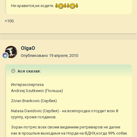
Не нравится,не ходите.
+100.
OlgaO
Опубликовано
19 апреля, 2010
Ася сказал:
Интерэкспертиза
Andrzej Szutkewic (Польша)
Zoran Brankovic (Сербия)
Natasa Davidovic (Сербия) - на всепородке отсудит всю 8
группу, кроме голденов.
Зоран потряс всех своим видением ретриверов не далее
как в прошлые выходные на Норде на ВДНХ,когда 99% собак