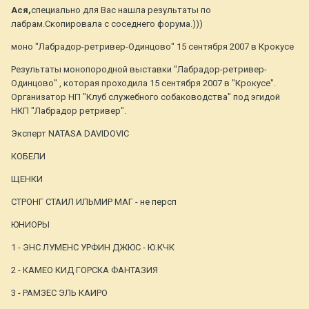
Ася,
специально для Вас нашла результаты по
лабрам.Скопировала с соседнего форума.)))
моно "Лабрадор-ретривер-Одинцово" 15 сентября 2007 в Крокусе
Результаты монопородной выставки "Лабрадор-ретривер-
Одинцово" , которая проходила 15 сентября 2007 в "Крокусе".
Организатор НП "Клуб служебного собаководства" под эгидой
НКП "Лабрадор ретривер".
Эксперт NATASA DAVIDOVIC
КОБЕЛИ
ЩЕНКИ
СТРОНГ СТАИЛ ИЛЬМИР МАГ - не персп
ЮНИОРЫ
1 - ЭНС ЛУМЕНС УРФИН ДЖЮС - Ю.КЧК
2 - КАМЕО КИД ГОРСКА ФАНТАЗИЯ
3 - РАМЗЕС ЭЛЬ КАИРО