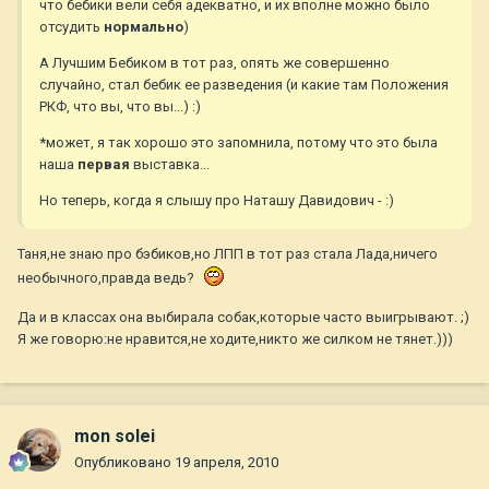
что бебики вели себя адекватно, и их вполне можно было
отсудить
нормально
)
А Лучшим Бебиком в тот раз, опять же совершенно
случайно, стал бебик ее разведения (и какие там Положения
РКФ, что вы, что вы...) :)
*
может, я так хорошо это запомнила, потому что это была
наша
первая
выставка...
Но теперь, когда я слышу про Наташу Давидович - :)
Таня,не знаю про бэбиков,но ЛПП в тот раз стала Лада,ничего
необычного,правда ведь?
Да и в классах она выбирала собак,которые часто выигрывают. ;)
Я же говорю:не нравится,не ходите,никто же силком не тянет.)))
mon solei
Опубликовано
19 апреля, 2010