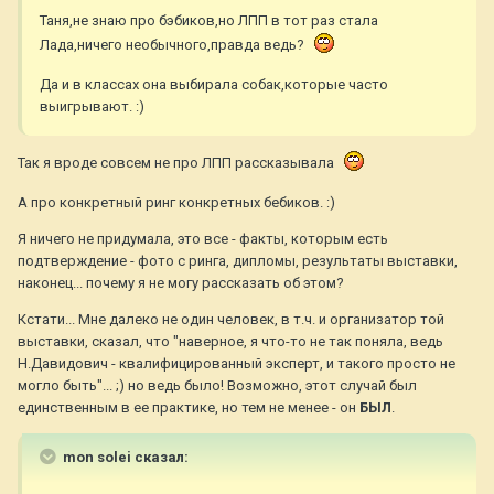
Таня,не знаю про бэбиков,но ЛПП в тот раз стала
Лада,ничего необычного,правда ведь?
Да и в классах она выбирала собак,которые часто
выигрывают. :)
Так я вроде совсем не про ЛПП рассказывала
А про конкретный ринг конкретных бебиков. :)
Я ничего не придумала, это все - факты, которым есть
подтверждение - фото с ринга, дипломы, результаты выставки,
наконец... почему я не могу рассказать об этом?
Кстати... Мне далеко не один человек, в т.ч. и организатор той
выставки, сказал, что "наверное, я что-то не так поняла, ведь
Н.Давидович - квалифицированный эксперт, и такого просто не
могло быть"... ;) но ведь было! Возможно, этот случай был
единственным в ее практике, но тем не менее - он
БЫЛ
.
mon solei сказал: