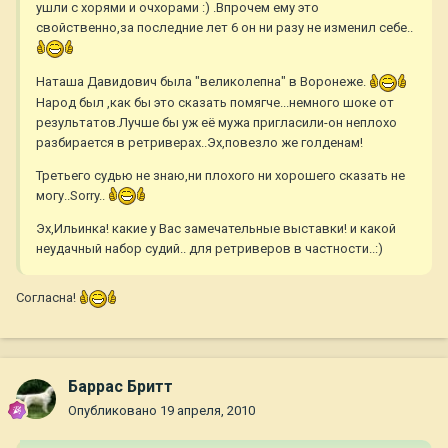
ушли с хорями и очхорами :) .Впрочем ему это
свойственно,за последние лет 6 он ни разу не изменил себе..
Наташа Давидович была "великолепна" в Воронеже.
Народ был ,как бы это сказать помягче...немного шоке от
результатов.Лучше бы уж её мужа пригласили-он неплохо
разбирается в ретриверах..Эх,повезло же голденам!
Третьего судью не знаю,ни плохого ни хорошего сказать не
могу..Sorry..
Эх,Ильинка! какие у Вас замечательные выставки! и какой
неудачный набор судий.. для ретриверов в частности..:)
Согласна!
Баррас Бритт
Опубликовано
19 апреля, 2010