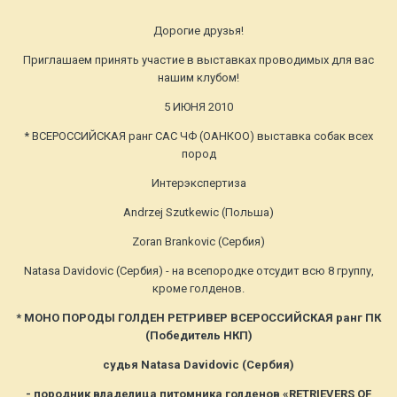
Дорогие друзья!
Приглашаем принять участие в выставках проводимых для вас
нашим клубом!
5 ИЮНЯ 2010
* ВСЕРОССИЙСКАЯ ранг САС ЧФ (ОАНКОО) выставка собак всех
пород
Интерэкспертиза
Andrzej Szutkewic (Польша)
Zoran Brankovic (Сербия)
Natasa Davidovic (Сербия) - на всепородке отсудит всю 8 группу,
кроме голденов.
* МОНО ПОРОДЫ ГОЛДЕН РЕТРИВЕР ВСЕРОССИЙСКАЯ ранг ПК
(Победитель НКП)
судья Natasa Davidovic (Сербия)
- породник владелица питомника голденов «RETRIEVERS OF