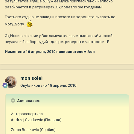
результатов.Лучше бы уж её мужа пригласили-он неплохо
разбирается в ретриверах..Эх,повезло же голденам!
Третьего судью не знаю,ни плохого ни хорошего сказать не
могу..Sorry..
Эх,Ильинка! какие у Вас замечательные выставки! и какой
неудачный набор судий.. для ретриверов в частности..:P
Изменено
16 апреля, 2010
пользователем Ася
mon solei
Опубликовано
18 апреля, 2010
Ася сказал:
Интерэкспертиза
Andrzej Szutkewic (Польша)
Zoran Brankovic (Сербия)