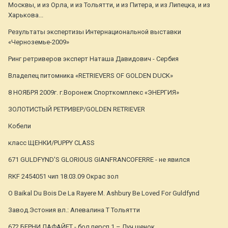
Москвы, и из Орла, и из Тольятти, и из Питера, и из Липецка, и из
Харькова...
Результаты экспертизы Интернациональной выставки
«Черноземье-2009»
Ринг ретриверов эксперт Наташа Давидович - Сербия
Владелец питомника «RETRIEVERS OF GOLDEN DUCK»
8 НОЯБРЯ 2009г. г.Воронеж Спорткомплекс «ЭНЕРГИЯ»
ЗОЛОТИСТЫЙ РЕТРИВЕР/GOLDEN RETRIEVER
Кобели
класс ЩЕНКИ/PUPPY CLASS
671 GULDFYND'S GLORIOUS GIANFRANCOFERRE - не явился
RKF 2454051 чип 18.03.09 Окрас зол
O Baikal Du Bois De La Rayere M. Ashbury Be Loved For Guldfynd
Завод.Эстония вл.: Апевалина Т Тольятти
672 БЕРНИ ЛАФАЙЕТ - бол.персп 1 – Луч.щенок