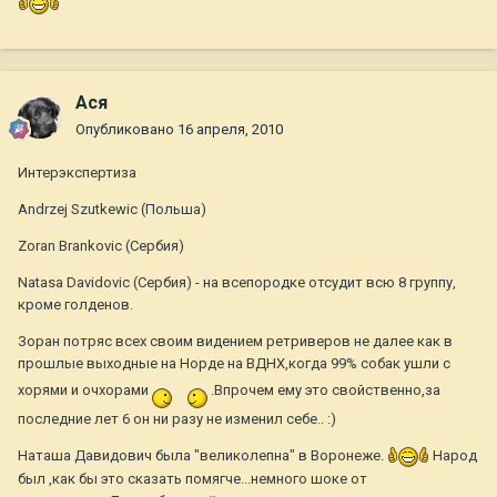
Ася
Опубликовано
16 апреля, 2010
Интерэкспертиза
Andrzej Szutkewic (Польша)
Zoran Brankovic (Сербия)
Natasa Davidovic (Сербия) - на всепородке отсудит всю 8 группу,
кроме голденов.
Зоран потряс всех своим видением ретриверов не далее как в
прошлые выходные на Норде на ВДНХ,когда 99% собак ушли с
хорями и очхорами
.Впрочем ему это свойственно,за
последние лет 6 он ни разу не изменил себе.. :)
Наташа Давидович была "великолепна" в Воронеже.
Народ
был ,как бы это сказать помягче...немного шоке от