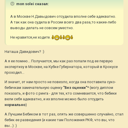
mon solei сказал:
А в Москве Н.Давыдович отсудила вполне себе адекватно.
А так как она судила в России всего два раза,то какие-либо
выводы делать не совсем уместно.
Не нравится,не ходите.
Наташа Давидович? :)
А я ее помню... Получается, мы как раз попали под ее первую
экспертизу в Москве, на Кубке Губернатора, который в Крокусе
проходил...
И значит, эт нам просто не повезло, когда она поставила суко-
бебичкам замечательную оценку
"Без оценки"*
(могу диплом
показать, и фото с ринга - для тех, кто сомневается, что бебики
вели себя адекватно, и их вполне можно было отсудить
нормально
)
А Лучшим Бебиком в тот раз, опять же совершенно случайно, стал
бебик ее разведения (и какие там Положения РКФ, что вы, что
вы...) :)