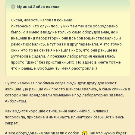
Ирина&Зайка сказал:
Оксан, новость наповал конечно.
Интересно, что случилось у них там так все оборудовано
было. И я имею ввиду не только само оборудование, но и
внешний вид лаборатории они все совершенствовались и
ремонтировались, а тут раз и вдруг переехали. А это точно
они? Что то на сайте я не нашла инфо, что они раньше на
Бутлерова сидели. И прежняя лаборатория называлась
просто "Шанс" без приставки БИО. Но адрес в инете тотже,
что и раньше. Вообщем ты меня расстроила :)
Ну это извечная проблема когда люди друг другу доверяют
излишне. Да раньше они просто Шансом звались, а сама клиника в
которой они арендовали помещение под лабораторию звалась
Айболитом.
Как водится хорошие отношения закончились, клиника
попросила, присвоив и имя и часть клиентской базы. Вот и весь
секрет.
А все оборудование они увезли с собой.
Так что нужно будет