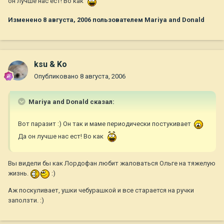
он лучше нас ест! Во как
Изменено
8 августа, 2006
пользователем Mariya and Donald
ksu & Ko
Опубликовано
8 августа, 2006
Mariya and Donald сказал:
Вот паразит :) Он так и маме периодически постукивает
Да он лучше нас ест! Во как
Вы видели бы как Лордофан любит жаловаться Ольге на тяжелую
жизнь.
:)
Аж поскуливает, ушки чебурашкой и все старается на ручки
заползти. :)