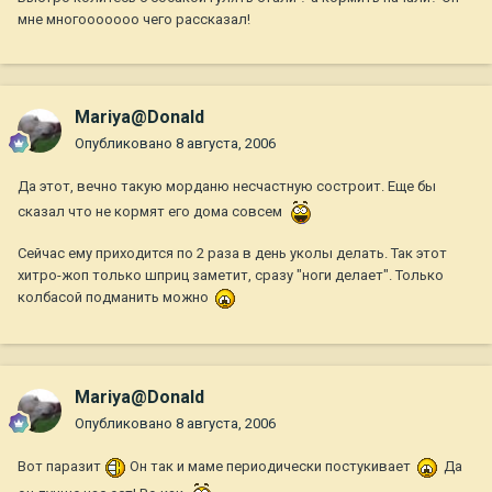
мне многооооооо чего рассказал!
Mariya@Donald
Опубликовано
8 августа, 2006
Да этот, вечно такую морданю несчастную состроит. Еще бы
сказал что не кормят его дома совсем
Сейчас ему приходится по 2 раза в день уколы делать. Так этот
хитро-жоп только шприц заметит, сразу "ноги делает". Только
колбасой подманить можно
Mariya@Donald
Опубликовано
8 августа, 2006
Вот паразит
Он так и маме периодически постукивает
Да