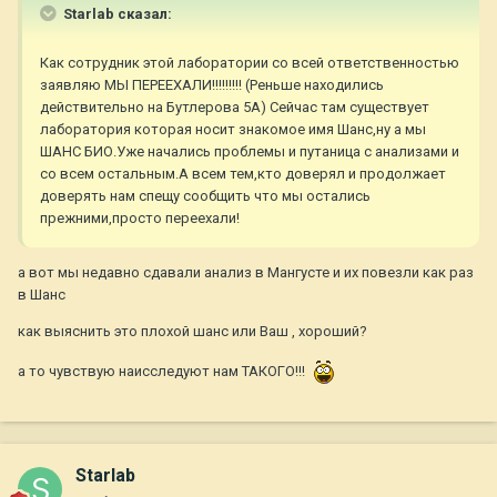
Starlab сказал:
Как сотрудник этой лаборатории со всей ответственностью
заявляю МЫ ПЕРЕЕХАЛИ!!!!!!!!! (Реньше находились
действительно на Бутлерова 5А) Сейчас там существует
лаборатория которая носит знакомое имя Шанс,ну а мы
ШАНС БИО.Уже начались проблемы и путаница с анализами и
со всем остальным.А всем тем,кто доверял и продолжает
доверять нам спещу сообщить что мы остались
прежними,просто переехали!
а вот мы недавно сдавали анализ в Мангусте и их повезли как раз
в Шанс
как выяснить это плохой шанс или Ваш , хороший?
а то чувствую наисследуют нам ТАКОГО!!!
Starlab