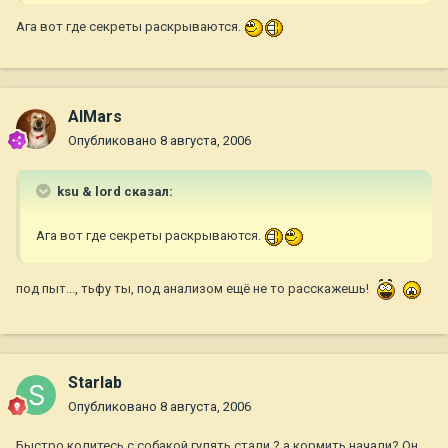
Ага вот где секреты раскрываются.
AlMars
Опубликовано
8 августа, 2006
ksu & lord сказал:
Ага вот где секреты раскрываются.
под пыт..., тьфу ты, под анализом ещё не то расскажешь!
Starlab
Опубликовано
8 августа, 2006
Быстро колитесь с собакой гулять стали ? а кормить начали? Он