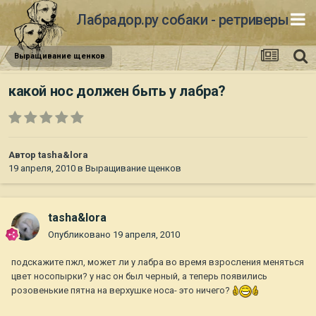
Лабрадор.ру собаки - ретриверы
Выращивание щенков
какой нос должен быть у лабра?
Автор
tasha&lora
19 апреля, 2010
в
Выращивание щенков
tasha&lora
Опубликовано
19 апреля, 2010
подскажите пжл, может ли у лабра во время взросления меняться
цвет носопырки? у нас он был черный, а теперь появились
розовенькие пятна на верхушке носа- это ничего?