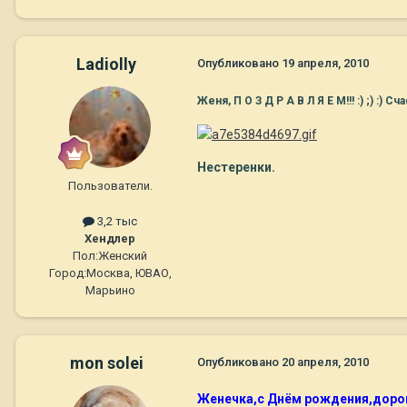
Ladiolly
Опубликовано
19 апреля, 2010
Женя, П О З Д Р А В Л Я Е М!!! :) ;) :
Нестеренки.
Пользователи.
3,2 тыс
Хендлер
Пол:
Женский
Город:
Москва, ЮВАО,
Марьино
mon solei
Опубликовано
20 апреля, 2010
Женечка,с Днём рождения,доро