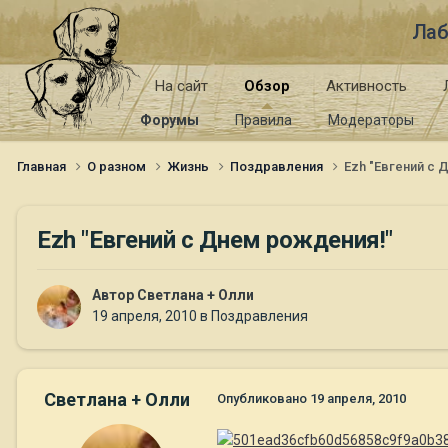
Лаб
На сайт
Обзор
Активность
Форумы
Правила
Модераторы
Главная
О разном
Жизнь
Поздравления
Ezh "Евгений с 
Ezh "Евгений с Днем рождения!"
Автор
Светлана + Олли
19 апреля, 2010
в
Поздравления
Светлана + Олли
Опубликовано
19 апреля, 2010