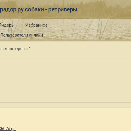
радор.ру собаки - ретриверы
Лидеры
Избранное
Пользователи онлайн
Днем рождения!"