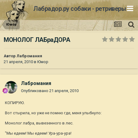
Лабрадор.ру собаки - ретриверы
Юмор
МОНОЛОГ ЛАБраДОРА
Автор
Лабромания
21 апреля, 2010
в
Юмор
Лабромания
Опубликовано
21 апреля, 2010
КОПИРУЮ.
Вот стырила, но уже не помню где, меня улыбнуло:
Монолог лабра, вывезенного в лес.
"Мы едеем! Мы едеем! Ура-ура-ура!