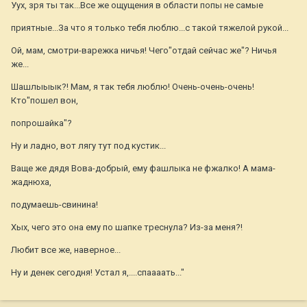
Уух, зря ты так...Все же ощущения в области попы не самые
приятные...За что я только тебя люблю...с такой тяжелой рукой...
Ой, мам, смотри-варежка ничья! Чего"отдай сейчас же"? Ничья
же...
Шашлыыык?! Мам, я так тебя люблю! Очень-очень-очень!
Кто"пошел вон,
попрошайка"?
Ну и ладно, вот лягу тут под кустик...
Ваще же дядя Вова-добрый, ему фашлыка не фжалко! А мама-
жаднюха,
подумаешь-свинина!
Хых, чего это она ему по шапке треснула? Из-за меня?!
Любит все же, наверное...
Ну и денек сегодня! Устал я,....спаааать..."