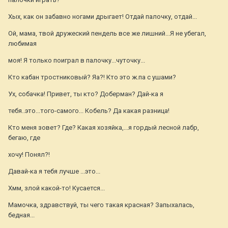
Хых, как он забавно ногами дрыгает! Отдай палочку, отдай...
Ой, мама, твой дружеский пендель все же лишний...Я не убегал,
любимая
моя! Я только поиграл в палочку...чуточку...
Кто кабан тростниковый? Яа?! Кто это ж.па с ушами?
Ух, собачка! Привет, ты кто? Доберман? Дай-ка я
тебя..это...того-самого... Кобель? Да какая разница!
Кто меня зовет? Где? Какая хозяйка,...я гордый лесной лабр,
бегаю, где
хочу! Понял?!
Давай-ка я тебя лучше ...это...
Хмм, злой какой-то! Кусается...
Мамочка, здравствуй, ты чего такая красная? Запыхалась,
бедная...