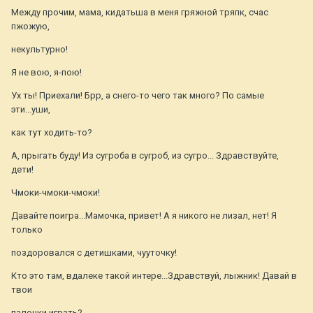
Между прочим, мама, кидатьша в меня гряжной тряпк, счас
пжожую,
некультурно!
Я не вою, я-пою!
Ух ты! Приехали! Брр, а снего-то чего так много? По самые
эти...уши,
как тут ходить-то?
А, прыгать буду! Из сугроба в сугроб, из сугро... Здравствуйте,
дети!
Чмоки-чмоки-чмоки!
Давайте поигра...Мамочка, привет! А я никого не лизал, нет! Я
только
поздоровался с детишками, чууточку!
Кто это там, вдалеке такой интере...Здравствуй, лыжник! Давай в
твои
палочки играть?