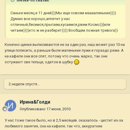
oleska-lis сказал:
Саньке месяц и 11 дней)))Мы еще совсем мааааленькие))))
Думаю все хорошо,аппетит у нас
отличный,бесимся,прыгаем,кусаемся,рвем Космо))(или
читаем))))кто ж ее разберет)))) Вообщем ложная тревога))
Конечно щенки выписиваются не за один раз, наш может раз 10 на
улице пописить, а раньше были маленькие лужи и гораздо реже. А
на кафеле они все спят, потому что очень жарко, так они
остужают све тельце, одетое в шубку
2 недели спустя...
Ирина&Голди
Опубликовано
17 июня, 2010
У нас тоже такое было, но в 2,5 месяцев. оказалось - цистит из-за
любимого занятия, сна на кафеле..так что, аккуратнее