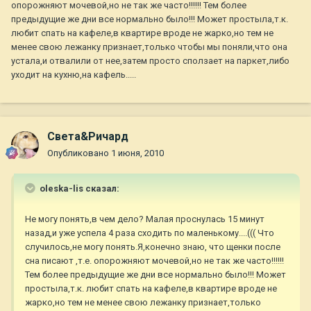
опорожняют мочевой,но не так же часто!!!!!! Тем более
предыдущие же дни все нормально было!!! Может простыла,т.к.
любит спать на кафеле,в квартире вроде не жарко,но тем не
менее свою лежанку признает,только чтобы мы поняли,что она
устала,и отвалили от нее,затем просто сползает на паркет,либо
уходит на кухню,на кафель.....
Света&Ричард
Опубликовано
1 июня, 2010
oleska-lis сказал:
Не могу понять,в чем дело? Малая проснулась 15 минут
назад,и уже успела 4 раза сходить по маленькому....((( Что
случилось,не могу понять.Я,конечно знаю, что щенки после
сна писают ,т.е. опорожняют мочевой,но не так же часто!!!!!!
Тем более предыдущие же дни все нормально было!!! Может
простыла,т.к. любит спать на кафеле,в квартире вроде не
жарко,но тем не менее свою лежанку признает,только