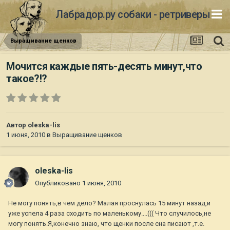
Лабрадор.ру собаки - ретриверы
Выращивание щенков
Мочится каждые пять-десять минут,что
такое?!?
Автор
oleska-lis
1 июня, 2010
в
Выращивание щенков
oleska-lis
Опубликовано
1 июня, 2010
Не могу понять,в чем дело? Малая проснулась 15 минут назад,и
уже успела 4 раза сходить по маленькому....((( Что случилось,не
могу понять.Я,конечно знаю, что щенки после сна писают ,т.е.