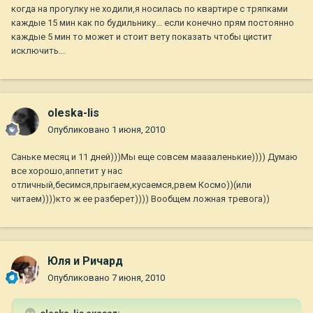
когда на прогулку не ходили,я носилась по квартире с тряпками
каждые 15 мин как по будильнику... если конечно прям постоянно
каждые 5 мин то может и стоит вету показать чтобы цистит
исключить...
oleska-lis
Опубликовано
1 июня, 2010
Саньке месяц и 11 дней)))Мы еще совсем мааааленькие)))) Думаю
все хорошо,аппетит у нас
отличный,бесимся,прыгаем,кусаемся,рвем Космо))(или
читаем))))кто ж ее разберет)))) Вообщем ложная тревога))
Юля и Ричард
Опубликовано
7 июня, 2010