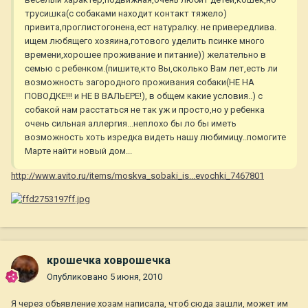
трусишка(с собаками находит контакт тяжело)
привита,проглистогонена,ест натуралку. не привередлива.
ищем любящего хозяина,готового уделить псинке много
времени,хорошее проживание и питание)) желательно в
семью с ребенком.(пишите,кто Вы,сколько Вам лет,есть ли
возможность загородного проживания собаки(НЕ НА
ПОВОДКЕ!!! и НЕ В ВАЛЬЕРЕ!), в общем какие условия..) с
собакой нам расстаться не так уж и просто,но у ребенка
очень сильная аллергия...неплохо бы ло бы иметь
возможность хоть изредка видеть нашу любимицу..помогите
Марте найти новый дом...
http://www.avito.ru/items/moskva_sobaki_is...evochki_7467801
крошечка ховрошечка
Опубликовано
5 июня, 2010
Я через объявление хозам написала, чтоб сюда зашли, может им