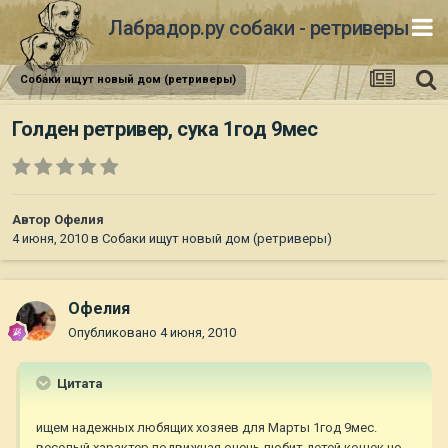
Лабрадор.ру собаки - ретриверы
Собаки ищут новый дом (ретриверы)
Голден ретривер, сука 1год 9мес
Автор
Офелия
4 июня, 2010
в
Собаки ищут новый дом (ретриверы)
Офелия
Опубликовано
4 июня, 2010
Цитата
ищем надежных любящих хозяев для Марты 1год 9мес.
веселый характер,подвижная,очень любит детей,кошек,но