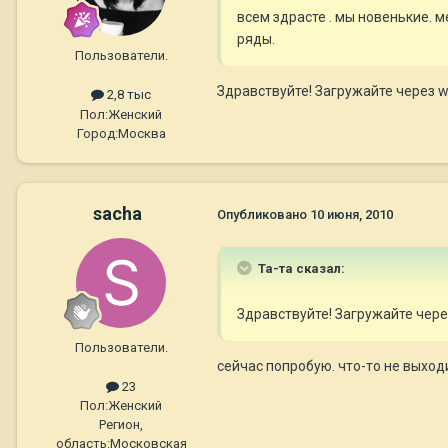
всем здрасте . мы новенькие. м
ряды.
Пользователи.
Здравствуйте! Загружайте через ww
2,8 тыс
Пол:
Женский
Город:
Москва
sacha
Опубликовано
10 июня, 2010
Та-та сказал:
Здравствуйте! Загружайте через
Пользователи.
сейчас попробую. что-то не выход
23
Пол:
Женский
Регион,
область:
Московская