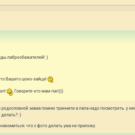
ды лаброобажателей! :)
то Вашего шоко-зайца!
эл!
Говорите-кто мам-пап)))
 родословной. мама помню триннити а папа надо посмотреть. у них
 делать? :)
знакомиться. что с фото делать ума не приложу.