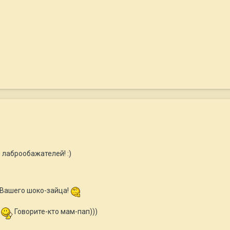
 лаброобажателей! :)
 Вашего шоко-зайца!
!
Говорите-кто мам-пап)))