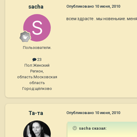
sacha
Опубликовано
10 июня, 2010
всем здрасте . мы новенькие. меня
Пользователи.
23
Пол:
Женский
Регион,
область:
Московская
область
Город:
щёлково
Та-та
Опубликовано
10 июня, 2010
sacha сказал: