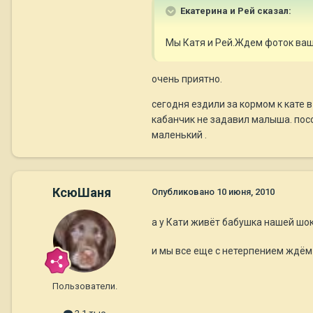
Екатерина и Рей сказал:
Мы Катя и Рей.Ждем фоток ваше
очень приятно.
сегодня ездили за кормом к кате в
кабанчик не задавил малыша. посов
маленький .
КсюШаня
Опубликовано
10 июня, 2010
а у Кати живёт бабушка нашей ш
и мы все еще с нетерпением ждём
Пользователи.