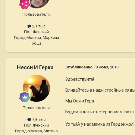
Пользователи.
2,1 тыс
Пол:
Женский
Город:
Москва, Марьина
роща
Несси И Герка
Опубликовано
10 июня, 2010
Здравствуйте!
Вливайтесь в наши стройные ряды
Мы Оля и Гера.
Пользователи.
Будем ждать с нетерпением фото
7,8 тыс
Ух ты!А у нас мамка из Гардэнжэл
Пол:
Женский
Город:
Москва, Митино