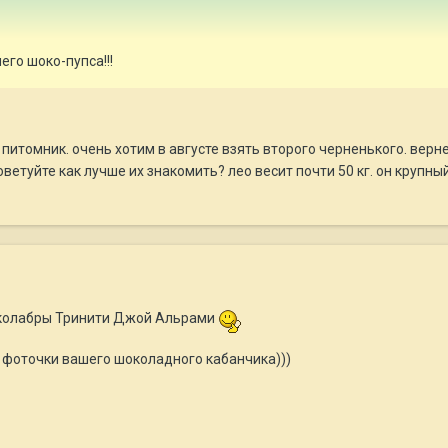
го шоко-пупса!!!
 питомник. очень хотим в августе взять второго черненького. верне
етуйте как лучше их знакомить? лео весит почти 50 кг. он крупный
околабры Тринити Джой Альрами
 фоточки вашего шоколадного кабанчика)))