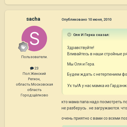
sacha
Опубликовано
10 июня, 2010
Оля И Герка сказал:
Здравствуйте!
Вливайтесь в наши стройные ря
Пользователи.
Мы Оля и Гера.
23
Пол:
Женский
Будем ждать с нетерпением фо
Регион,
область:
Московская
Ух ты!А у нас мамка из Гардэнж
область
Город:
щёлково
кто мама папа надо посмотреть по
не разберусь . не загружаются. что
очень приятно с вами со всеми по