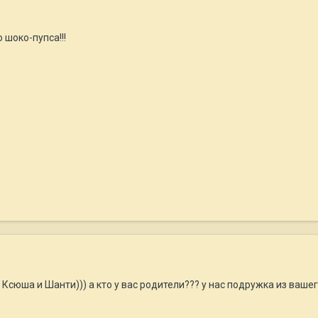
шоко-пупса!!!
Ксюша и Шанти))) а кто у вас родители??? у нас подружка из вашег