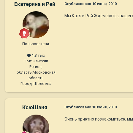
Екатерина и Рей
Опубликовано
10 июня, 2010
Мы Катя и Рей.Ждем фоток вашего 
Пользователи.
1,3 тыс
Пол:
Женский
Регион,
область:
Московская
область
Город:
г.Коломна
КсюШаня
Опубликовано
10 июня, 2010
Очень приятно познакомиться, мы 