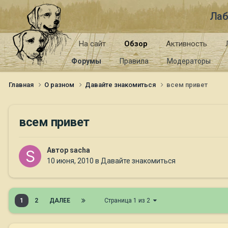
Лаб
На сайт
Обзор
Активность
Форумы
Правила
Модераторы
Главная
О разном
Давайте знакомиться
всем привет
всем привет
Автор
sacha
10 июня, 2010
в
Давайте знакомиться
1
2
ДАЛЕЕ
Страница 1 из 2