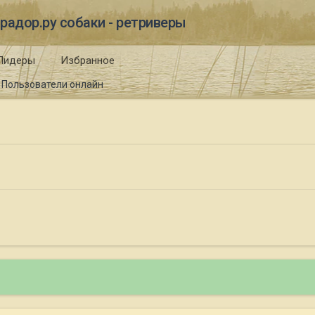
радор.ру собаки - ретриверы
Лидеры
Избранное
Пользователи онлайн