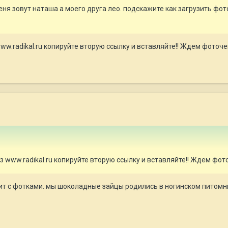
еня зовут наташа а моего друга лео. подскажите как загрузить фото
w.radikal.ru копируйте вторую ссылку и вставляйте!! Ждем фоточек
 www.radikal.ru копируйте вторую ссылку и вставляйте!! Ждем фото
ит с фотками. мы шоколадные зайцы родились в ногинском питомник